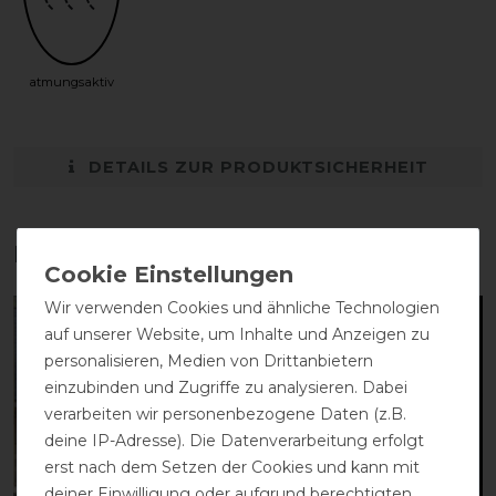
atmungsaktiv
DETAILS ZUR PRODUKTSICHERHEIT
Das perfekte Zubehör für dich
Wir verwenden Cookies und ähnliche Technologien
-50%
-10%
auf unserer Website, um Inhalte und Anzeigen zu
personalisieren, Medien von Drittanbietern
einzubinden und Zugriffe zu analysieren. Dabei
verarbeiten wir personenbezogene Daten (z.B.
deine IP-Adresse). Die Datenverarbeitung erfolgt
erst nach dem Setzen der Cookies und kann mit
deiner Einwilligung oder aufgrund berechtigten