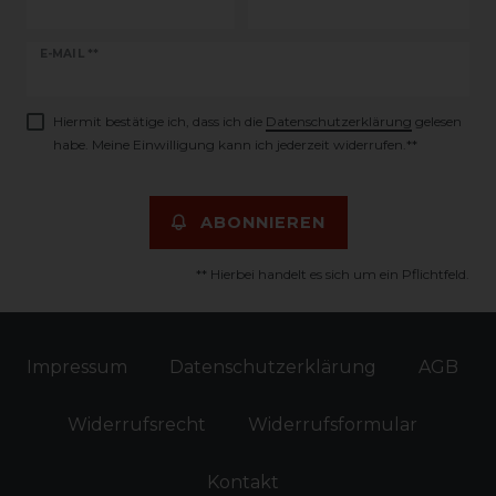
Newsletter
E-MAIL **
Honig
Hiermit bestätige ich, dass ich die
Daten­schutz­erklärung
gelesen
habe. Meine Einwilligung kann ich jederzeit widerrufen.**
ABONNIEREN
** Hierbei handelt es sich um ein Pflichtfeld.
Impressum
Daten­schutz­erklärung
AGB
Widerrufs­recht
Widerrufs­formular
Kontakt