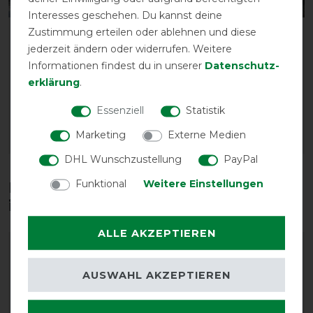
Interesses geschehen. Du kannst deine
Zustimmung erteilen oder ablehnen und diese
Weatherbeeta Fleece
Weatherbeeta Scrim
jederzeit ändern oder widerrufen. Weitere
Cooler Standard
Cooler Standard
Abschwitzdecke - dark
Abschwitzdecke -
Informationen findest du in unserer
Daten­schutz­
blue/grey/white
navy/red/white
erklärung
.
vorher 85,00 €
vorher 55,00 €
Essenziell
Statistik
42,50 € *
49,50 € *
Marketing
Externe Medien
ARTIKEL MERKEN
ARTIKEL MERKEN
DHL Wunschzustellung
PayPal
Funktional
Weitere Einstellungen
Diese Produkte könnten dich auch
interessieren
ALLE AKZEPTIEREN
-10%
-10%
AUSWAHL AKZEPTIEREN