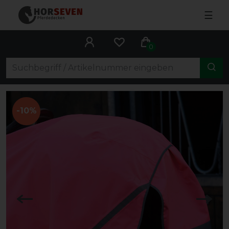
☰
0
-10%