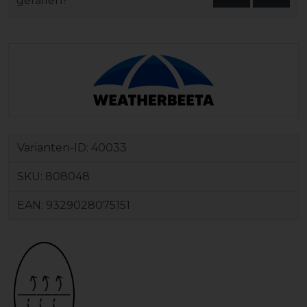
gefallen?
Varianten-ID:
40033
SKU:
808048
EAN:
9329028075151