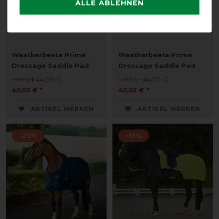
ALLE ABLEHNEN
Weatherbeeta Prime
Weatherbeeta Prime
Dressage Saddle Pad
Dressage Saddle Pad
vorher 44,50 €
vorher 44,50 €
40,05 € *
40,05 € *
ARTIKEL MERKEN
ARTIKEL MERKEN
-20%
-13%