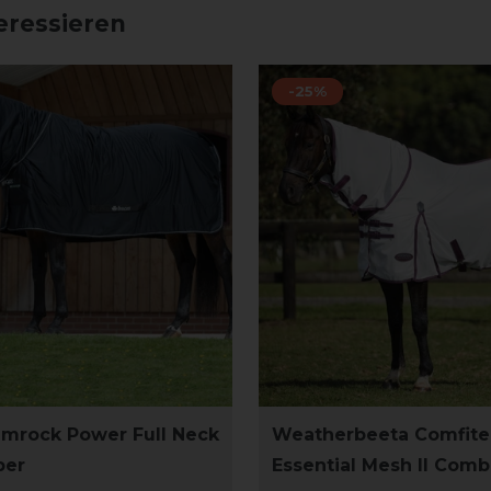
eressieren
-25%
mrock Power Full Neck
Weatherbeeta Comfite
ber
Essential Mesh II Com