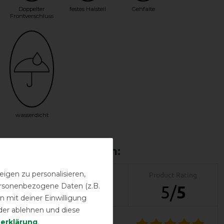
Doppelter
festes Halsteil
Gehfalte
Frontverschluss
wasserdicht
igen zu personalisieren,
Product Reviews
Product Rating
personenbezogene Daten (z.B.
1
5
/
5
 mit deiner Einwilligung
der ablehnen und diese
­erklärung
.