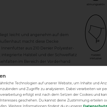
atmungsaktiv
 liegt leicht und angenehm auf dem
r Außenhaut macht diese Decke
Innenfutter aus 210 Denier Polyester-
ntegrierte Halsteil und der Schweiflatz
Halsteil
inklusive
 Gehfalten im Bereich der Vorderhand
hnliche Technologien auf unserer Website, um Inhalte und Anze
lbaren Schnallen verschlossen. Die
inzubinden und Zugriffe zu analysieren. Dabei verarbeiten wir 
llbar. Des weiteren verfügt die Decke
nverarbeitung erfolgt erst nach dem Setzen der Cookies und kann
inen Schweifriemen. Das integrierte
 Interesses geschehen. Du kannst deine Zustimmung erteilen o
n optimal an den Pferdehals angepasst.
ufen. Weitere Informationen findest du in unserer
Daten­schutz