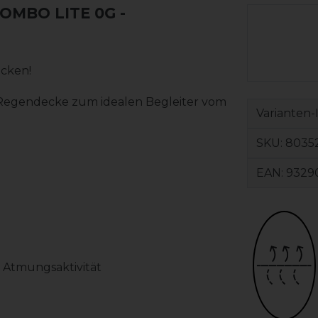
MBO LITE 0G -
cken!
te Regendecke zum idealen Begleiter vom
Varianten-
SKU:
8035
EAN:
9329
& Atmungsaktivität