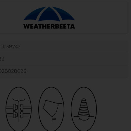
ID:
38742
23
028028096