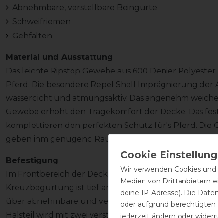
Abnehmbare, verstellbare Beingurte
Schweifriemen
Gehfalten
Material und Ausstattung
Das leichte Ripstop Gewebe aus 600 Denier Polyester
Pferd. Die besondere Repel Shell Imprägnierung de
wasserdicht und atmungsaktiv. Das angenehm weiche 
Gewebe erhöht den Tragekomfort der Decke. Das fest i
komplettieren den perfekten Schutz für's Pferd. Die
geben ihm genügend Raum für Bewegung.
Befestigung
Wir verwenden Cookies und ä
Im Frontbereich der Decke wird diese mit zwei verstel
Medien von Drittanbietern e
Kreuzbegurtung ist tief angesetzt und optimal verste
deine IP-Adresse). Die Date
über abnehmbare und verstellbare Beinschnüre und e
oder aufgrund berechtigten
Halsteil wird mit zwei verstellbaren Klettverschlüsse
jederzeit ändern oder widerr