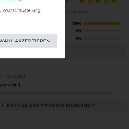
product experience
LENT
 Wunschzustellung
calculated from 1 customer reviews
 ComFiTec
Positive
100%
Neck Lite 0g
er/navy
Neutral
0%
Negative
0%
WAHL AKZEPTIEREN
EVIEWS
28.11.2022
ervorragend
DETAILS ZUR PRODUKTSICHERHEIT