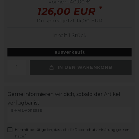
vorher 140,00 €
*
126,00 EUR
Du sparst jetzt 14,00 EUR
Inhalt
1
Stück
ausverkauft
IN DEN WARENKORB
Gerne informieren wir dich, sobald der Artikel
verfügbar ist.
E-MAIL-ADRESSE
Hiermit bestätige ich, dass ich die
Daten­schutz­erklärung
gelesen
*
habe.