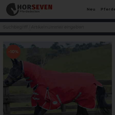
Neu
Pferd
-10%