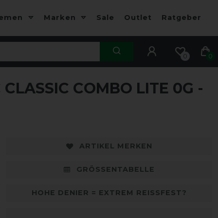
hemen
Marken
Sale
Outlet
Ratgeber
0
0
CLASSIC COMBO LITE 0G -
-10%
-
ARTIKEL MERKEN
GRÖSSENTABELLE
HOHE DENIER = EXTREM REISSFEST?