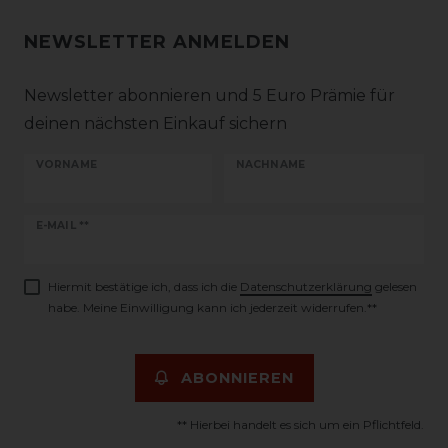
NEWSLETTER ANMELDEN
Newsletter abonnieren und 5 Euro Prämie für
deinen nächsten Einkauf sichern
VORNAME
NACHNAME
Newsletter
E-MAIL **
Honig
Hiermit bestätige ich, dass ich die
Daten­schutz­erklärung
gelesen
habe. Meine Einwilligung kann ich jederzeit widerrufen.**
ABONNIEREN
** Hierbei handelt es sich um ein Pflichtfeld.