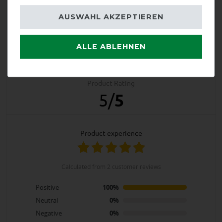
AUSWAHL AKZEPTIEREN
Product Reviews
ALLE ABLEHNEN
2
Product Rating
5
/
5
product experience
calculated from 2 customer reviews
Positive
100%
Neutral
0%
Negative
0%