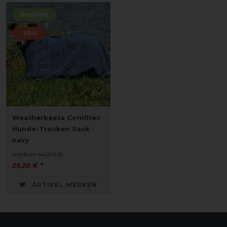
Neuheit
-35%
Weatherbeeta Comfitec
Hunde-Trocken Sack -
navy
vorher 44,95 €
29,20 € *
ARTIKEL MERKEN