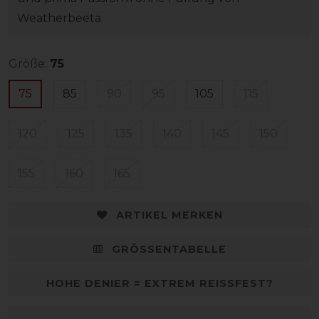
Weatherbeeta
Größe:
75
75
85
90
95
105
115
120
125
135
140
145
150
155
160
165
ARTIKEL MERKEN
GRÖSSENTABELLE
HOHE DENIER = EXTREM REISSFEST?