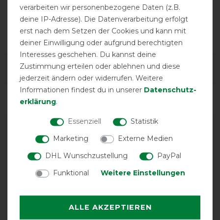
verarbeiten wir personenbezogene Daten (z.B.
deine IP-Adresse). Die Datenverarbeitung erfolgt
Gehfalte
wasserdicht
erst nach dem Setzen der Cookies und kann mit
deiner Einwilligung oder aufgrund berechtigten
Interesses geschehen. Du kannst deine
Zustimmung erteilen oder ablehnen und diese
Herstellergarantie
jederzeit ändern oder widerrufen. Weitere
Informationen findest du in unserer
Daten­schutz­
erklärung
.
Essenziell
Statistik
Marketing
Externe Medien
DHL Wunschzustellung
PayPal
Funktional
Weitere Einstellungen
EXCELLENT
ALLE AKZEPTIEREN