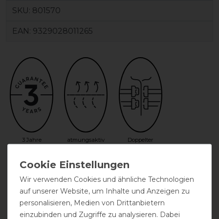
SKU:
801570
EAN:
9329028011265
3 Jahre
atmungsaktiv
Doppelter
Garantie
Frontverschluss
Wir verwenden Cookies und ähnliche Technologien
auf unserer Website, um Inhalte und Anzeigen zu
personalisieren, Medien von Drittanbietern
einzubinden und Zugriffe zu analysieren. Dabei