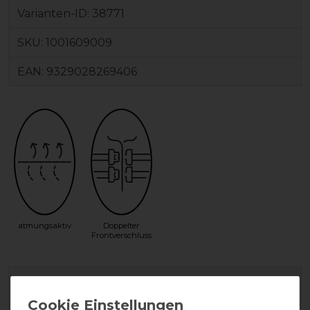
Varianten-ID:
38771
SKU:
1001609009
EAN:
9329028269406
atmungsaktiv
Doppelter
Frontverschluss
Geld-Zurück-Garantie