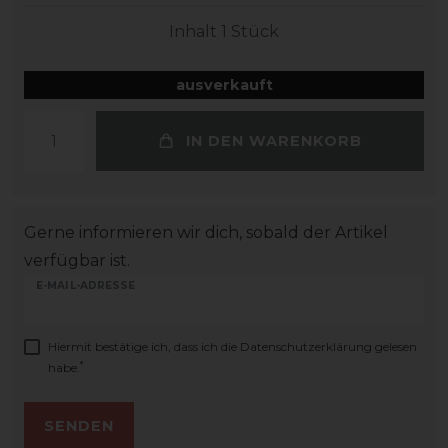
Inhalt
1
Stück
ausverkauft
IN DEN WARENKORB
Gerne informieren wir dich, sobald der Artikel
verfügbar ist.
E-MAIL-ADRESSE
Hiermit bestätige ich, dass ich die
Daten­schutz­erklärung
gelesen
*
habe.
SENDEN