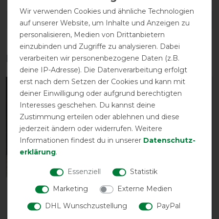
Wir verwenden Cookies und ähnliche Technologien
DETAILS ZUR PRODUKTSICHERHEIT
auf unserer Website, um Inhalte und Anzeigen zu
personalisieren, Medien von Drittanbietern
einzubinden und Zugriffe zu analysieren. Dabei
Das perfekte Zubehör für dich
verarbeiten wir personenbezogene Daten (z.B.
deine IP-Adresse). Die Datenverarbeitung erfolgt
erst nach dem Setzen der Cookies und kann mit
-13%
deiner Einwilligung oder aufgrund berechtigten
Interesses geschehen. Du kannst deine
Zustimmung erteilen oder ablehnen und diese
jederzeit ändern oder widerrufen. Weitere
Informationen findest du in unserer
Daten­schutz­
erklärung
.
Essenziell
Statistik
Marketing
Externe Medien
Kentucky Horsewear
Waldhausen Safe-Gum
Cooler Fleece Horse
Eimer - silbergrau - 18
DHL Wunschzustellung
PayPal
Scarf - navy
Stück