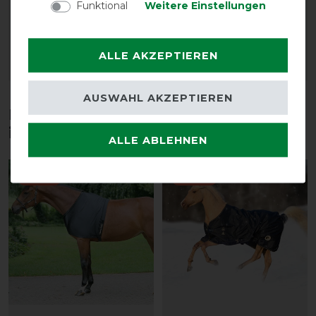
Funktional
Weitere Einstellungen
79,99 € *
vorher 26,95 €
23,40 € *
18
Stück
ALLE AKZEPTIEREN
ARTIKEL MERKEN
ARTIKEL MERKEN
AUSWAHL AKZEPTIEREN
Diese Produkte könnten dich auch
interessieren
ALLE ABLEHNEN
-10%
-20%