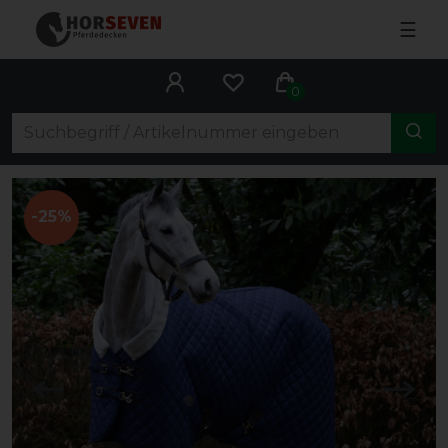
☰
0
-25%