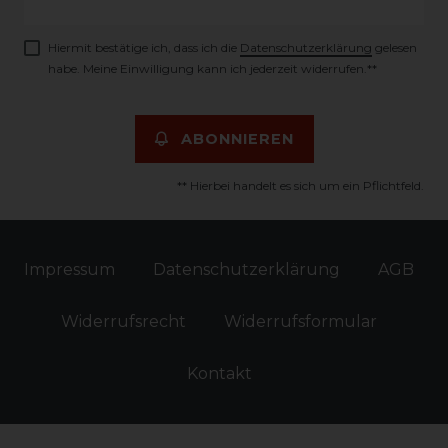
Honig
Hiermit bestätige ich, dass ich die
Daten­schutz­erklärung
gelesen
habe. Meine Einwilligung kann ich jederzeit widerrufen.**
ABONNIEREN
** Hierbei handelt es sich um ein Pflichtfeld.
Impressum
Daten­schutz­erklärung
AGB
Widerrufs­recht
Widerrufs­formular
Kontakt