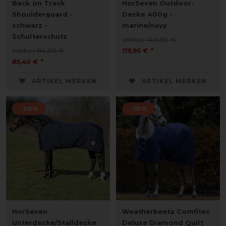
Back on Track
HorSeven Outdoor-
Shoulderguard -
Decke 400g -
schwarz -
marine/navy
Schulterschutz
vorher 149,90 €
vorher 94,90 €
119,95 € *
85,40 € *
ARTIKEL MERKEN
ARTIKEL MERKEN
-20%
-10%
HorSeven
Weatherbeeta Comfitec
Unterdecke/Stalldecke
Deluxe Diamond Quilt