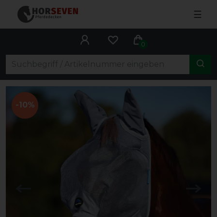
☰
0
-10%