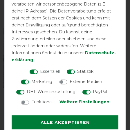
verarbeiten wir personenbezogene Daten (z.B.
deine IP-Adresse). Die Datenverarbeitung erfolgt
Das perfekte Zubehör für dich
erst nach dem Setzen der Cookies und kann mit
deiner Einwilligung oder aufgrund berechtigten
Interesses geschehen. Du kannst deine
-10%
-10%
Zustimmung erteilen oder ablehnen und diese
jederzeit ändern oder widerrufen. Weitere
Informationen findest du in unserer
Daten­schutz­
erklärung
.
Essenziell
Statistik
Neu
Neu
Marketing
Externe Medien
DHL Wunschzustellung
PayPal
Weatherbeeta Comfitec
Weatherbeeta Comfitec
Zephyr Fly Sheet Combo
Dura-Mesh Fly Wraps
Funktional
Weitere Einstellungen
vorher 99,95 €
vorher 49,95 €
89,95 € *
44,95 € *
ALLE AKZEPTIEREN
ARTIKEL MERKEN
ARTIKEL MERKEN