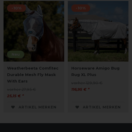
-10%
-10%
Neu
Weatherbeeta Comfitec
Horseware Amigo Bug
Durable Mesh Fly Mask
Rug XL Plus
With Ears
vorher 129,90 €
vorher 27,95 €
116,95 € *
25,15 € *
ARTIKEL MERKEN
ARTIKEL MERKEN