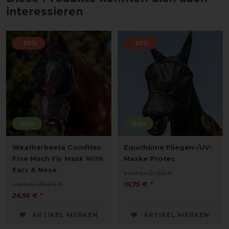
interessieren
-10%
-10%
Neu
Neu
Weatherbeeta Comfitec
Equithème Fliegen-/UV-
Fine Mesh Fly Mask With
Maske Protec
Ears & Nose
vorher 21,95 €
vorher 29,95 €
19,75 € *
26,95 € *
ARTIKEL MERKEN
ARTIKEL MERKEN