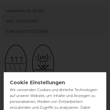
Varianten-ID:
92100
SKU:
1029730011
EAN:
9355776327938
atmungsaktiv
UV-Schutz
Wir verwenden Cookies und ähnliche Technologien
auf unserer Website, um Inhalte und Anzeigen zu
personalisieren, Medien von Drittanbietern
DETAILS ZUR PRODUKTSICHERHEIT
einzubinden und Zugriffe zu analysieren. Dabei