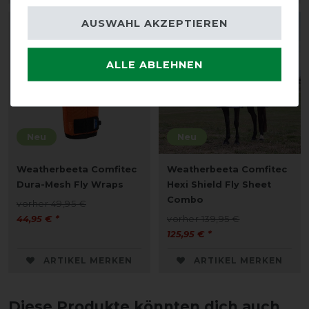
AUSWAHL AKZEPTIEREN
-10%
-10%
ALLE ABLEHNEN
Neu
Neu
Weatherbeeta Comfitec
Weatherbeeta Comfitec
Dura-Mesh Fly Wraps
Hexi Shield Fly Sheet
Combo
vorher 49,95 €
44,95 € *
vorher 139,95 €
125,95 € *
ARTIKEL MERKEN
ARTIKEL MERKEN
Diese Produkte könnten dich auch