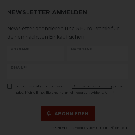
NEWSLETTER ANMELDEN
Newsletter abonnieren und 5 Euro Prämie für
deinen nächsten Einkauf sichern
VORNAME
NACHNAME
Newsletter
E-MAIL **
Honig
Hiermit bestätige ich, dass ich die
Daten­schutz­erklärung
gelesen
habe. Meine Einwilligung kann ich jederzeit widerrufen.**
ABONNIEREN
** Hierbei handelt es sich um ein Pflichtfeld.