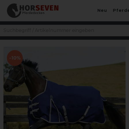
Neu
Pferd
-10%