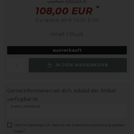
vorher 120,00 €
*
108,00 EUR
Du sparst jetzt 12,00 EUR
Inhalt
1
Stück
ausverkauft
IN DEN WARENKORB
Gerne informieren wir dich, sobald der Artikel
verfügbar ist.
E-MAIL-ADRESSE
Hiermit bestätige ich, dass ich die
Daten­schutz­erklärung
gelesen
*
habe.