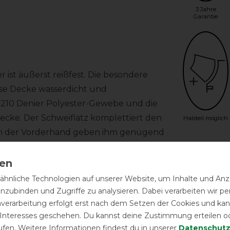
3 Jahre
Garantie
 ist äußerst reißfest. Die besondere
se Decke wasserdicht und
 210 Denier Polyester-Gewebe und die
cke. Der Schweiflatz komplettiert den
Halsteil möglich
eich der Vorderhand geben ihm genügend
Geld-Zu
hnliche Technologien auf unserer Website, um Inhalte und Anze
lbaren Schnallen verschlossen. Die
inzubinden und Zugriffe zu analysieren. Dabei verarbeiten wir 
Herstel
llbar. Des weiteren verfügt die Decke
nverarbeitung erfolgt erst nach dem Setzen der Cookies und kann
ecke ist im Halsbereich mit Ösen
 Interesses geschehen. Du kannst deine Zustimmung erteilen o
cht im Lieferumfang enthalten) befestigt
ufen. Weitere Informationen findest du in unserer
Daten­schutz