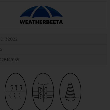
ID:
32022
05
028149135