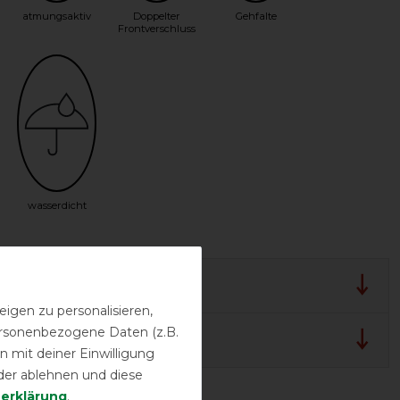
atmungsaktiv
Doppelter
Gehfalte
Frontverschluss
wasserdicht
rück-Garantie
igen zu personalisieren,
personenbezogene Daten (z.B.
lergarantie
 mit deiner Einwilligung
der ablehnen und diese
­erklärung
.