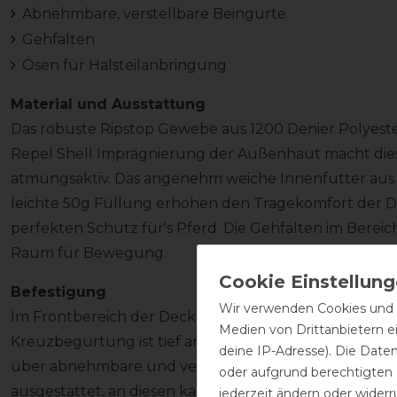
Abnehmbare, verstellbare Beingurte
Gehfalten
Ösen für Halsteilanbringung
Material und Ausstattung
Das robuste Ripstop Gewebe aus 1200 Denier Polyester
Repel Shell Imprägnierung der Außenhaut macht die
atmungsaktiv. Das angenehm weiche Innenfutter aus
leichte 50g Füllung erhöhen den Tragekomfort der De
perfekten Schutz für's Pferd. Die Gehfalten im Ber
Raum für Bewegung.
Befestigung
Wir verwenden Cookies und ä
Im Frontbereich der Decke wird diese mit zwei verstel
Medien von Drittanbietern e
Kreuzbegurtung ist tief angesetzt und optimal verste
deine IP-Adresse). Die Date
über abnehmbare und verstellbare Beinschnüre. Die D
oder aufgrund berechtigten
ausgestattet, an diesen kann optional ein Halsteil (ni
jederzeit ändern oder widerr