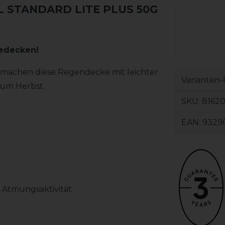
 STANDARD LITE PLUS 50G
dedecken!
s machen diese Regendecke mit leichter
Varianten-
zum Herbst.
SKU:
8162
EAN:
9329
& Atmungsaktivität