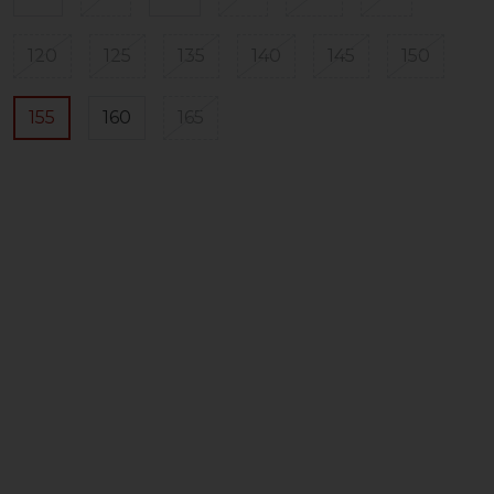
120
125
135
140
145
150
155
160
165