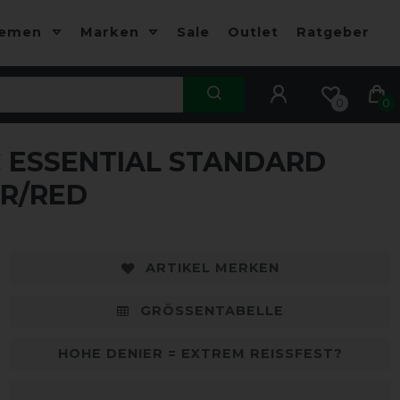
hemen
Marken
Sale
Outlet
Ratgeber
0
0
 ESSENTIAL STANDARD
-10%
-
ER/RED
ARTIKEL MERKEN
GRÖSSENTABELLE
HOHE DENIER = EXTREM REISSFEST?