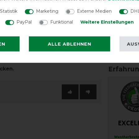
Qualität
Statistik
Marketing
Externe Medien
DHL
PayPal
Funktional
Weitere Einstellungen
n schönen Farben, verschiedenen
EN
ALLE ABLEHNEN
AUS
Reißfest
tallteile, Wasserdichtigkeit &
cken.
EXCEL
Weatherbeeta