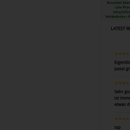
Essential Sta
Lite Plus
navy/silve
Weidedecke - 
LATEST R
Eigentl
passt g
Sehr gu
ist imm
etwas d
top