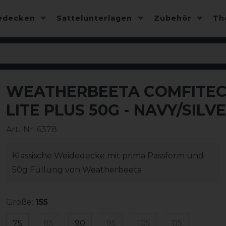
edecken
Sattelunterlagen
Zubehör
T
WEATHERBEETA COMFITEC
-10%
LITE PLUS 50G - NAVY/SILV
Art.-Nr:
6378
Klassische Weidedecke mit prima Passform und
50g Füllung von Weatherbeeta
Größe:
155
75
85
90
95
105
115