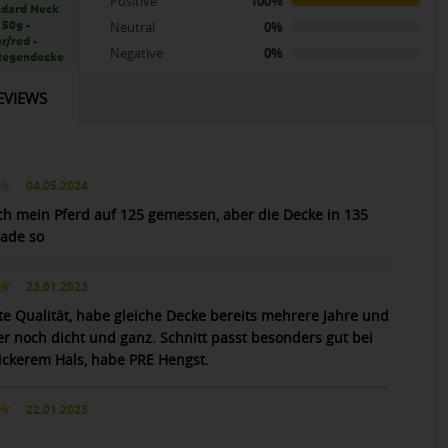
Positive
100%
ndard Neck
 50g -
Neutral
0%
r/red -
Negative
0%
Regendecke
EVIEWS
04.05.2024
ich mein Pferd auf 125 gemessen, aber die Decke in 135
rade so
23.01.2023
te Qualität, habe gleiche Decke bereits mehrere Jahre und
er noch dicht und ganz. Schnitt passt besonders gut bei
ickerem Hals, habe PRE Hengst.
22.01.2023