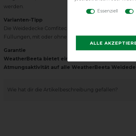
werden.
Essenziell
Varianten-Tipp
Die Weidedecke Comfitec Essential gibt es in weitere
Füllungen, mit oder ohne Halsteil in unserem Shop.
ALLE AKZEPTIER
Garantie
WeatherBeeta bietet eine 3 Jahres Garantie auf Me
Atmungsaktivität auf alle WeatherBeeta Weidede
Wie hat dir die Artikelbeschreibung gefallen?