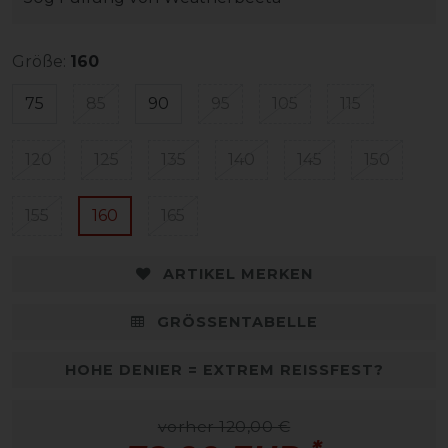
Größe:
160
75
85
90
95
105
115
120
125
135
140
145
150
155
160
165
ARTIKEL MERKEN
GRÖSSENTABELLE
HOHE DENIER = EXTREM REISSFEST?
vorher 120,00 €