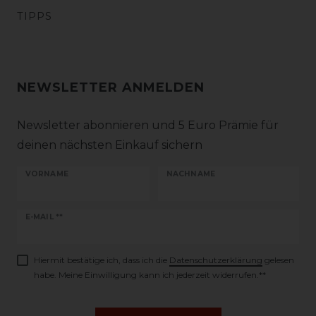
TIPPS
NEWSLETTER ANMELDEN
Newsletter abonnieren und 5 Euro Prämie für
deinen nächsten Einkauf sichern
VORNAME
NACHNAME
Newsletter
E-MAIL **
Honig
Hiermit bestätige ich, dass ich die
Daten­schutz­erklärung
gelesen
habe. Meine Einwilligung kann ich jederzeit widerrufen.**