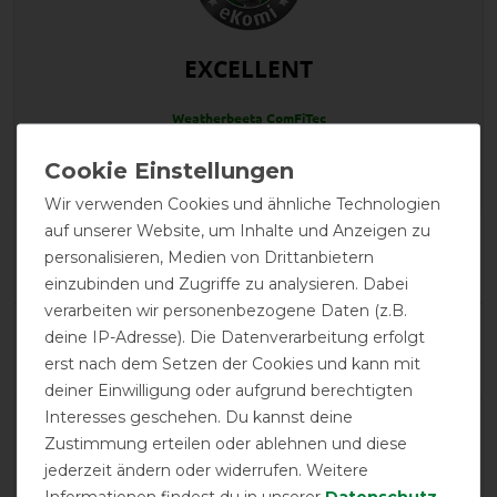
EXCELLENT
Weatherbeeta ComFiTec
Essential Standard Neck
Lite Plus 50g -
navy/silver/red -
Weidedecke - Regendecke
Wir verwenden Cookies und ähnliche Technologien
auf unserer Website, um Inhalte und Anzeigen zu
Product Reviews
personalisieren, Medien von Drittanbietern
10
einzubinden und Zugriffe zu analysieren. Dabei
verarbeiten wir personenbezogene Daten (z.B.
Product Rating
deine IP-Adresse). Die Datenverarbeitung erfolgt
4.9
/
5
erst nach dem Setzen der Cookies und kann mit
deiner Einwilligung oder aufgrund berechtigten
Interesses geschehen. Du kannst deine
product experience
Zustimmung erteilen oder ablehnen und diese
jederzeit ändern oder widerrufen. Weitere
Informationen findest du in unserer
Daten­schutz­