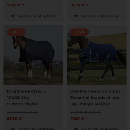
98,10 € *
116,10 € *
ARTIKEL MERKEN
ARTIKEL MERKEN
-10%
-35%
Equithème Classic
Weatherbeeta Comfitec
1200D 50g
Essential Standard Lite
Outdoordecke
0g - navy/silver/red
vorher 105,90 €
vorher 110,00 €
95,30 € *
71,50 € *
ARTIKEL MERKEN
ARTIKEL MERKEN