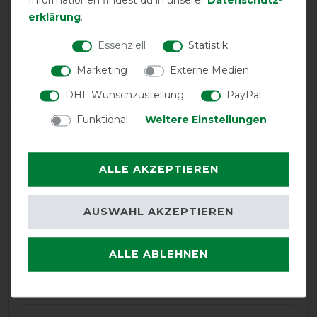
calculated from 10 customer reviews
erklärung
.
Positive
100%
Essenziell
Statistik
Neutral
0%
Marketing
Externe Medien
Negative
0%
DHL Wunschzustellung
PayPal
Funktional
Weitere Einstellungen
LATEST REVIEWS
04.05.2024
Eigentlich mein Pferd auf 125 gemessen, aber die Decke
ALLE AKZEPTIEREN
in 135 passt grade so
AUSWAHL AKZEPTIEREN
23.01.2023
Sehr gute Qualität, habe gleiche Decke bereits mehrere
Jahre und ist immer noch dicht und ganz. Schnitt passt
ALLE ABLEHNEN
besonders gut bei etwas dickerem Hals, habe PRE
Hengst.