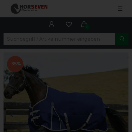
☰
0
-35%