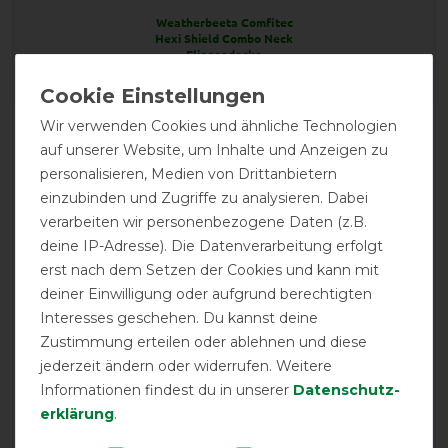
Weatherbeeta Comfitec
Hexi Shield Combo Neck
Fliegendecke
Wir verwenden Cookies und ähnliche Technologien
Product Reviews
auf unserer Website, um Inhalte und Anzeigen zu
2
personalisieren, Medien von Drittanbietern
einzubinden und Zugriffe zu analysieren. Dabei
Product Rating
verarbeiten wir personenbezogene Daten (z.B.
4.5
/
5
deine IP-Adresse). Die Datenverarbeitung erfolgt
erst nach dem Setzen der Cookies und kann mit
deiner Einwilligung oder aufgrund berechtigten
product experience
Interesses geschehen. Du kannst deine
Zustimmung erteilen oder ablehnen und diese
jederzeit ändern oder widerrufen. Weitere
calculated from 2 customer reviews
Informationen findest du in unserer
Daten­schutz­
erklärung
.
Positive
100%