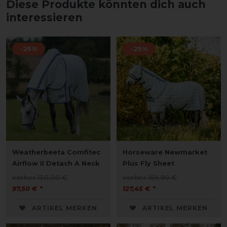
Diese Produkte könnten dich auch
interessieren
-25%
-25%
Weatherbeeta Comfitec
Horseware Newmarket
Airflow II Detach A Neck
Plus Fly Sheet
vorher 130,00 €
vorher 169,90 €
97,50 € *
127,45 € *
ARTIKEL MERKEN
ARTIKEL MERKEN