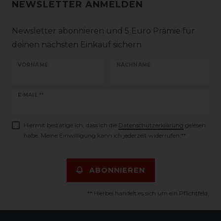
NEWSLETTER ANMELDEN
Newsletter abonnieren und 5 Euro Prämie für
deinen nächsten Einkauf sichern
VORNAME
NACHNAME
Newsletter
E-MAIL **
Honig
Hiermit bestätige ich, dass ich die
Daten­schutz­erklärung
gelesen
habe. Meine Einwilligung kann ich jederzeit widerrufen.**
ABONNIEREN
** Hierbei handelt es sich um ein Pflichtfeld.