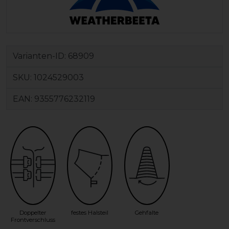
Varianten-ID:
68909
SKU:
1024529003
EAN:
9355776232119
Doppelter
festes Halsteil
Gehfalte
Frontverschluss