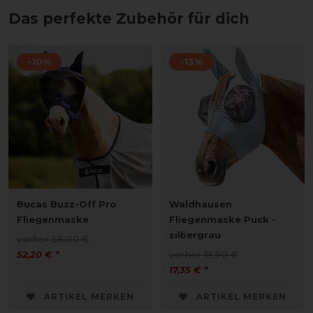
Das perfekte Zubehör für dich
-10%
-13%
Bucas Buzz-Off Pro
Waldhausen
Fliegenmaske
Fliegenmaske Puck -
silbergrau
vorher 58,00 €
52,20 € *
vorher 19,90 €
17,35 € *
ARTIKEL MERKEN
ARTIKEL MERKEN