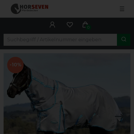
☰
0
-10%