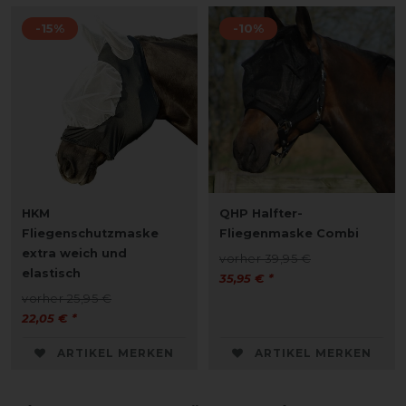
-15%
-10%
HKM
QHP Halfter-
Fliegenschutzmaske
Fliegenmaske Combi
extra weich und
vorher 39,95 €
elastisch
35,95 € *
vorher 25,95 €
22,05 € *
ARTIKEL MERKEN
ARTIKEL MERKEN