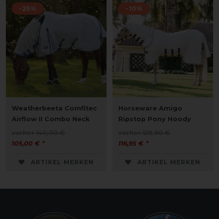
-25%
-10%
Weatherbeeta Comfitec
Horseware Amigo
Airflow II Combo Neck
Ripstop Pony Hoody
vorher 140,00 €
vorher 129,90 €
105,00 € *
116,95 € *
ARTIKEL MERKEN
ARTIKEL MERKEN