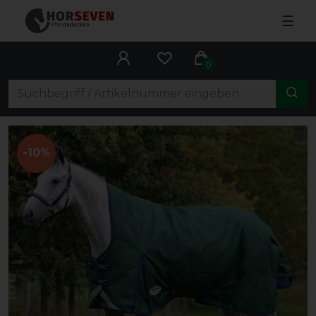
☰
0
-10%