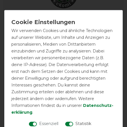
EXCELLENT
Wir verwenden Cookies und ähnliche Technologien
Weatherbeeta ComFiTec
Plus Dynamic II High Neck
auf unserer Website, um Inhalte und Anzeigen zu
Lite 0g - Hunter/Navy
personalisieren, Medien von Drittanbietern
einzubinden und Zugriffe zu analysieren. Dabei
verarbeiten wir personenbezogene Daten (z.B.
Product Reviews
deine IP-Adresse). Die Datenverarbeitung erfolgt
4
erst nach dem Setzen der Cookies und kann mit
deiner Einwilligung oder aufgrund berechtigten
Interesses geschehen. Du kannst deine
Product Rating
4.8
/
5
Zustimmung erteilen oder ablehnen und diese
jederzeit ändern oder widerrufen. Weitere
Informationen findest du in unserer
Daten­schutz­
erklärung
.
product experience
Essenziell
Statistik