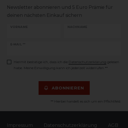
Newsletter abonnieren und 5 Euro Prämie für
deinen nächsten Einkauf sichern
VORNAME
NACHNAME
Newsletter
E-MAIL **
Honig
Hiermit bestätige ich, dass ich die
Daten­schutz­erklärung
gelesen
habe. Meine Einwilligung kann ich jederzeit widerrufen.**
ABONNIEREN
** Hierbei handelt es sich um ein Pflichtfeld.
Impressum
Daten­schutz­erklärung
AGB