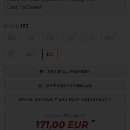
WeatherBeeta
Größe:
165
120
125
135
140
145
150
155
160
165
ARTIKEL MERKEN
GRÖSSENTABELLE
HOHE DENIER = EXTREM REISSFEST?
vorher 190,00 €
*
171,00 EUR