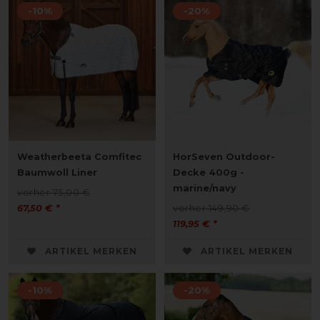
-10%
-20%
Weatherbeeta Comfitec
HorSeven Outdoor-
Baumwoll Liner
Decke 400g -
marine/navy
vorher 75,00 €
67,50 € *
vorher 149,90 €
119,95 € *
ARTIKEL MERKEN
ARTIKEL MERKEN
-10%
-20%