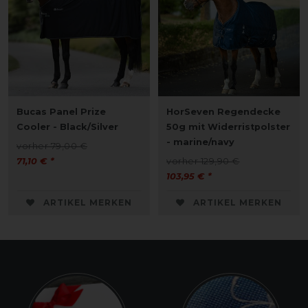
Bucas Panel Prize
HorSeven Regendecke
Cooler - Black/Silver
50g mit Widerristpolster
- marine/navy
vorher 79,00 €
71,10 € *
vorher 129,90 €
103,95 € *
ARTIKEL MERKEN
ARTIKEL MERKEN