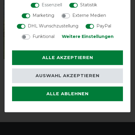
Essenziell
Statistik
Neuheit
Marketing
Externe Medien
-35%
DHL Wunschzustellung
PayPal
Funktional
Weitere Einstellungen
ALLE AKZEPTIEREN
Weatherbeeta Comfitec
Hunde-Trocken Sack -
AUSWAHL AKZEPTIEREN
navy
vorher 44,95 €
ALLE ABLEHNEN
29,20 € *
ARTIKEL MERKEN