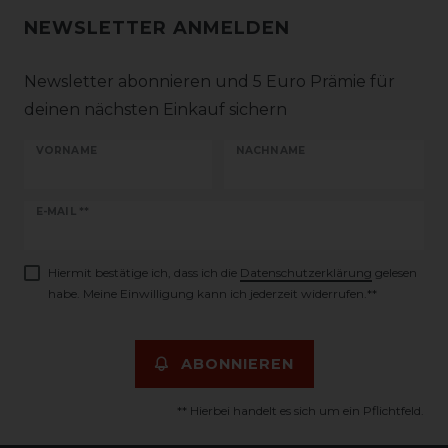
NEWSLETTER ANMELDEN
Newsletter abonnieren und 5 Euro Prämie für
deinen nächsten Einkauf sichern
VORNAME
NACHNAME
Newsletter
E-MAIL **
Honig
Hiermit bestätige ich, dass ich die
Daten­schutz­erklärung
gelesen
habe. Meine Einwilligung kann ich jederzeit widerrufen.**
ABONNIEREN
** Hierbei handelt es sich um ein Pflichtfeld.