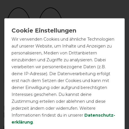
Wir verwenden Cookies und ähnliche Technologien
auf unserer Website, um Inhalte und Anzeigen zu
personalisieren, Medien von Drittanbietern
atmungsaktiv
wasserdicht
einzubinden und Zugriffe zu analysieren. Dabei
verarbeiten wir personenbezogene Daten (z.B.
deine IP-Adresse). Die Datenverarbeitung erfolgt
DETAILS ZUR PRODUKTSICHERHEIT
erst nach dem Setzen der Cookies und kann mit
deiner Einwilligung oder aufgrund berechtigten
Interesses geschehen. Du kannst deine
Zustimmung erteilen oder ablehnen und diese
Diese Produkte könnten dich auch
jederzeit ändern oder widerrufen. Weitere
interessieren
Informationen findest du in unserer
Daten­schutz­
erklärung
.