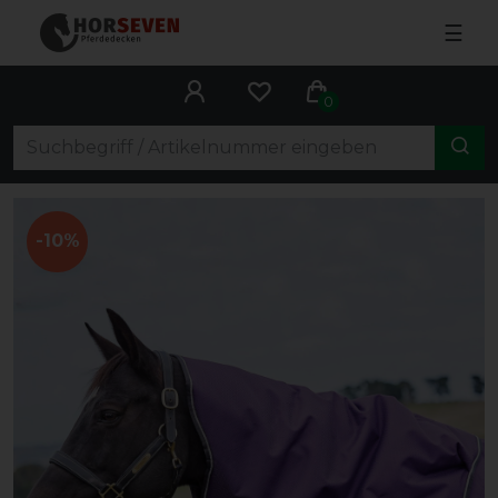
☰
0
-10%