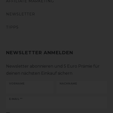
AFFILIATE MARKETING
NEWSLETTER
TIPPS
NEWSLETTER ANMELDEN
Newsletter abonnieren und 5 Euro Prämie für
deinen nächsten Einkauf sichern
VORNAME
NACHNAME
Newsletter
E-MAIL **
Honig