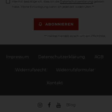
Hiermit bestätige ich, dass ich die
Daten­schutz­erklärung
gelesen
habe. Meine Einwilligung kann ich jederzeit widerrufen.**
ABONNIEREN
** Hierbei handelt es sich um ein Pflichtfeld.
Impressum
Daten­schutz­erklärung
AGB
Widerrufs­recht
Widerrufs­formular
Kontakt
Blog