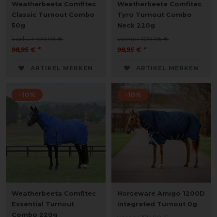
Weatherbeeta Comfitec
Weatherbeeta Comfitec
Classic Turnout Combo
Tyro Turnout Combo
50g
Neck 220g
vorher 109,95 €
vorher 109,95 €
98,95 € *
98,95 € *
ARTIKEL MERKEN
ARTIKEL MERKEN
-10%
-10%
Weatherbeeta Comfitec
Horseware Amigo 1200D
Essential Turnout
integrated Turnout 0g
Combo 220g