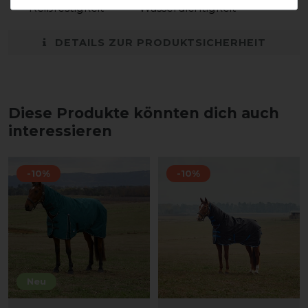
Reißfestigkeit
Wasserdichtigkeit
DETAILS ZUR PRODUKTSICHERHEIT
Diese Produkte könnten dich auch
interessieren
-10%
-10%
Neu