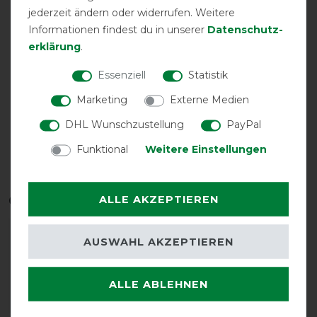
festes Halsteil
Gehfalte
Halsteil
inklusive
jederzeit ändern oder widerrufen. Weitere
Informationen findest du in unserer
Daten­schutz­
erklärung
.
Essenziell
Statistik
Marketing
Externe Medien
DHL Wunschzustellung
PayPal
Funktional
Weitere Einstellungen
wasserdicht
Qualitätsstufen
ALLE AKZEPTIEREN
AUSWAHL AKZEPTIEREN
ALLE ABLEHNEN