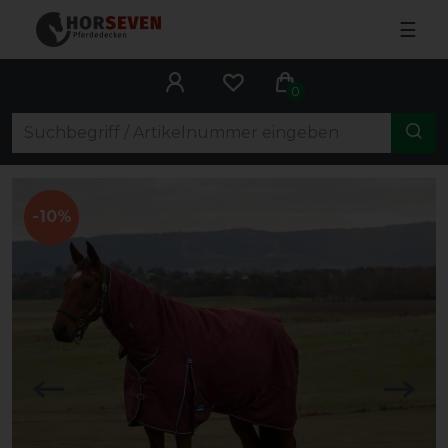
☰
0
-10%