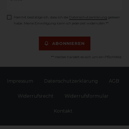
Newsletter
Honig
Hiermit bestätige ich, dass ich die
Daten­schutz­erklärung
gelesen
habe. Meine Einwilligung kann ich jederzeit widerrufen.**
ABONNIEREN
** Hierbei handelt es sich um ein Pflichtfeld.
Impressum
Daten­schutz­erklärung
AGB
Widerrufs­recht
Widerrufs­formular
Kontakt