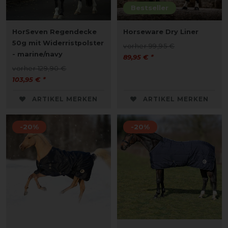
Bestseller
HorSeven Regendecke
Horseware Dry Liner
50g mit Widerristpolster
vorher 99,95 €
- marine/navy
89,95 € *
vorher 129,90 €
103,95 € *
ARTIKEL MERKEN
ARTIKEL MERKEN
-20%
-20%