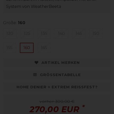
System von WeatherBeeta
Größe:
160
120
125
135
140
145
150
155
160
165
ARTIKEL MERKEN
GRÖSSENTABELLE
HOHE DENIER = EXTREM REISSFEST?
vorher 300,00 €
*
270,00 EUR