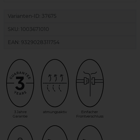
Varianten-ID:
37675
SKU:
1003671010
EAN:
9329028311754
3 Jahre
atmungsaktiv
Einfacher
Garantie
Frontverschluss