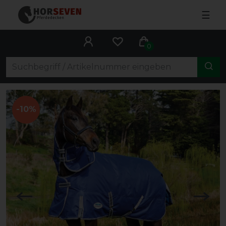
☰
0
-10%