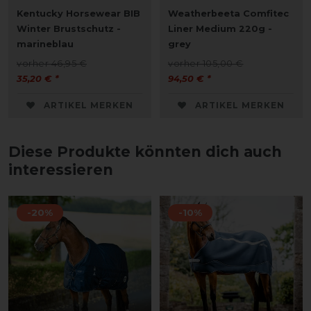
Kentucky Horsewear BIB
Weatherbeeta Comfitec
Winter Brustschutz -
Liner Medium 220g -
marineblau
grey
vorher 46,95 €
vorher 105,00 €
35,20 € *
94,50 € *
ARTIKEL MERKEN
ARTIKEL MERKEN
Diese Produkte könnten dich auch
interessieren
-20%
-10%