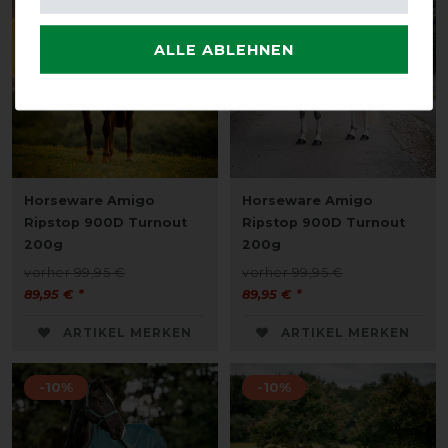
ALLE ABLEHNEN
Horseware Amigo
Horseware Amigo
Ripstop 900D Turnout
Ripstop 900D Turnout
200g
200g
vorher 99,95 €
vorher 99,95 €
89,95 € *
89,95 € *
ARTIKEL MERKEN
ARTIKEL MERKEN
-10%
-10%