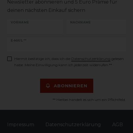
Newsletter abonnieren und 5 Euro Prämie für
deinen nächsten Einkauf sichern
VORNAME
NACHNAME
Newsletter
E-MAIL **
Honig
Hiermit bestätige ich, dass ich die
Daten­schutz­erklärung
gelesen
habe. Meine Einwilligung kann ich jederzeit widerrufen.**
ABONNIEREN
** Hierbei handelt es sich um ein Pflichtfeld.
Impressum
Daten­schutz­erklärung
AGB