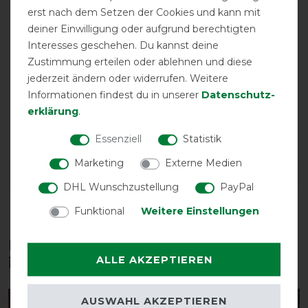
erst nach dem Setzen der Cookies und kann mit
deiner Einwilligung oder aufgrund berechtigten
Interesses geschehen. Du kannst deine
Zustimmung erteilen oder ablehnen und diese
jederzeit ändern oder widerrufen. Weitere
Informationen findest du in unserer
Daten­schutz­
erklärung
.
atmungsaktiv
wasser-
abweisend
Essenziell
Statistik
Marketing
Externe Medien
DETAILS ZUR PRODUKTSICHERHEIT
DHL Wunschzustellung
PayPal
Funktional
Weitere Einstellungen
Diese Produkte könnten dich auch
ALLE AKZEPTIEREN
interessieren
AUSWAHL AKZEPTIEREN
-10%
-10%