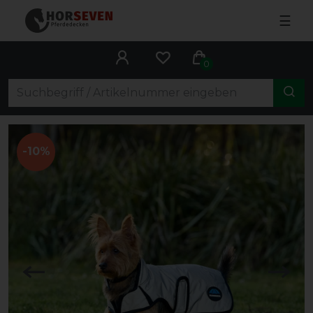
☰
0
-10%