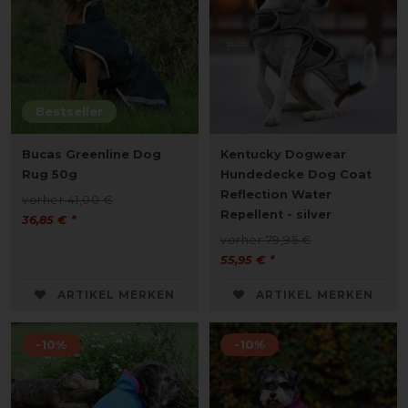
Bestseller
Bucas Greenline Dog
Kentucky Dogwear
Rug 50g
Hundedecke Dog Coat
Reflection Water
vorher 41,00 €
Repellent - silver
36,85 € *
vorher 79,95 €
55,95 € *
ARTIKEL MERKEN
ARTIKEL MERKEN
-10%
-10%