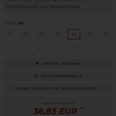
Durchblutung) von WeatherBeeta
Größe:
40
25
80
30
35
40
45
50
55
60
65
70
75
ARTIKEL MERKEN
GRÖSSENTABELLE
HOHE DENIER = EXTREM REISSFEST?
vorher 40,95 €
*
36,85 EUR