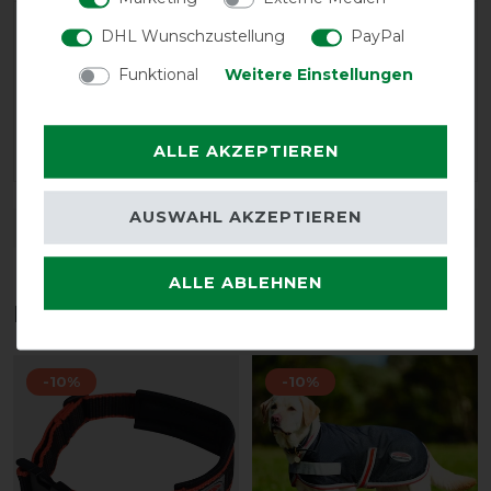
LATEST REVIEWS
DHL Wunschzustellung
PayPal
11.12.2024
Funktional
Weitere Einstellungen
Wärmt toll. Super Passform. Sehr angenehm. Trägt
meine Maus Tag und Nacht und ist zufrieden . Hat
weniger Schmerzen:)
ALLE AKZEPTIEREN
AUSWAHL AKZEPTIEREN
DETAILS ZUR PRODUKTSICHERHEIT
ALLE ABLEHNEN
Das perfekte Zubehör für dich
-10%
-10%