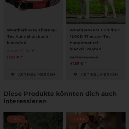
Weatherbeeta Therapy-
Weatherbeeta Comfitec
Tec Hundehalsband -
1200D Therapy-Tec
black/red
Hundemantel -
black/silver/red
vorher 12,50 €
11,25 € *
vorher 45,95 €
41,35 € *
ARTIKEL MERKEN
ARTIKEL MERKEN
Diese Produkte könnten dich auch
interessieren
-10%
-30%