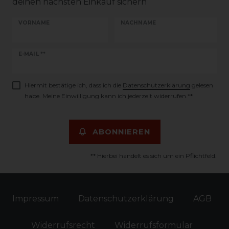
deinen nächsten Einkauf sichern
VORNAME
NACHNAME
Newsletter
E-MAIL **
Honig
Hiermit bestätige ich, dass ich die
Daten­schutz­erklärung
gelesen
habe. Meine Einwilligung kann ich jederzeit widerrufen.**
ABONNIEREN
** Hierbei handelt es sich um ein Pflichtfeld.
Impressum
Daten­schutz­erklärung
AGB
Widerrufs­recht
Widerrufs­formular