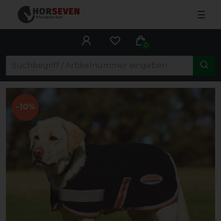
☰
0
-10%