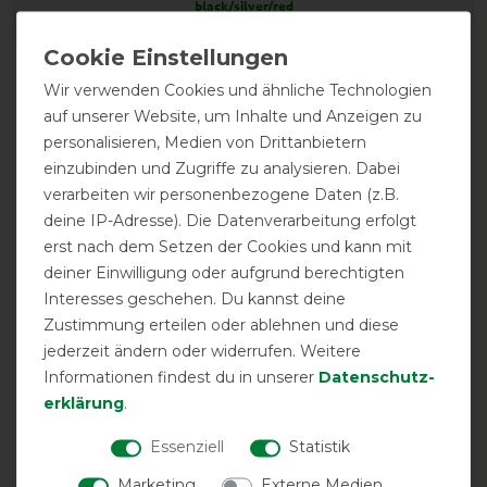
black/silver/red
Product Reviews
Wir verwenden Cookies und ähnliche Technologien
1
auf unserer Website, um Inhalte und Anzeigen zu
personalisieren, Medien von Drittanbietern
Product Rating
einzubinden und Zugriffe zu analysieren. Dabei
5
/
5
verarbeiten wir personenbezogene Daten (z.B.
deine IP-Adresse). Die Datenverarbeitung erfolgt
erst nach dem Setzen der Cookies und kann mit
product experience
deiner Einwilligung oder aufgrund berechtigten
Interesses geschehen. Du kannst deine
Zustimmung erteilen oder ablehnen und diese
calculated from 1 customer reviews
jederzeit ändern oder widerrufen. Weitere
Informationen findest du in unserer
Daten­schutz­
Positive
100%
erklärung
.
Neutral
0%
Negative
0%
Essenziell
Statistik
Marketing
Externe Medien