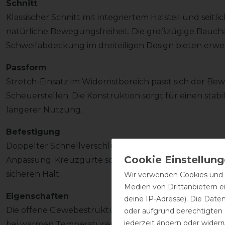
Schnitt
Klassischer Schnitt mit integriertem Halsteil und seit
natürliche Bewegungsfreiheit. Die großzügige Bauc
Schweifabdeckung im dreiteiligen Design bieten erwe
Passform
Stretch-Einsatz im Widerristbereich passt sich der B
Scheuerstellen. Die Konstruktion sorgt für einen stab
längerer Nutzung.
Befestigung
Doppelter Schnellverschluss im Brustbereich mit zusä
Anpassung. Kreuzgurte sowie verstellbare und abne
sicheren Halt.
Wir verwenden Cookies und ä
Medien von Drittanbietern e
Eigenschaften
deine IP-Adresse). Die Date
Die offene Gewebestruktur unterstützt eine effektive
oder aufgrund berechtigten
jederzeit ändern oder widerr
bei warmen Temperaturen bei. Das Innenfutter verb