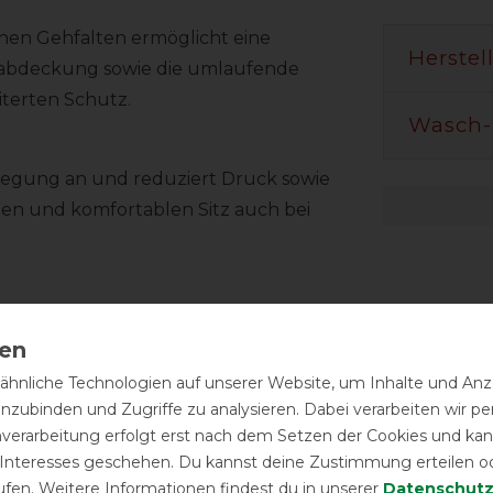
lichen Gehfalten ermöglicht eine
Herstel
habdeckung sowie die umlaufende
iterten Schutz.
Wasch-
ewegung an und reduziert Druck sowie
ilen und komfortablen Sitz auch bei
tzlichem Klett ermöglicht eine einfache
hmbare Beinschlaufen sorgen für
hnliche Technologien auf unserer Website, um Inhalte und Anze
inzubinden und Zugriffe zu analysieren. Dabei verarbeiten wir 
nverarbeitung erfolgt erst nach dem Setzen der Cookies und kann
 Luftzirkulation und trägt zur Kühlung
 Interesses geschehen. Du kannst deine Zustimmung erteilen o
ufen. Weitere Informationen findest du in unserer
Daten­schutz
essert den Tragekomfort und