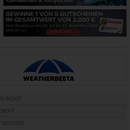
ID:
92007
539001
776320502