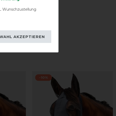
 Wunschzustellung
WAHL AKZEPTIEREN
-10%