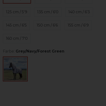
125 cm / 5'9
135 cm / 6'0
140 cm / 6'3
145 cm / 6'5
150 cm / 6'6
155 cm / 6'9
160 cm / 7'0
Farbe:
Grey/Navy/Forest Green