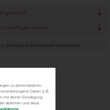
lergarantie
 und Pflegehinweis
DETAILS ZUR PRODUKTSICHERHEIT
igen zu personalisieren,
personenbezogene Daten (z.B.
 mit deiner Einwilligung
der ablehnen und diese
­erklärung
.