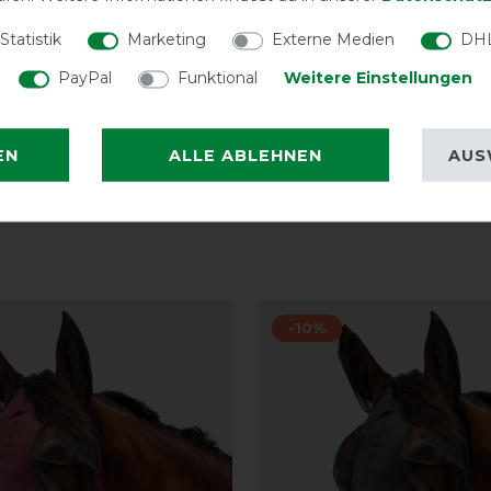
Prozent UV-Schutz und trägt zur
Statistik
Marketing
Externe Medien
DHL
PayPal
Funktional
Weitere Einstellungen
EN
ALLE ABLEHNEN
AUS
-10%