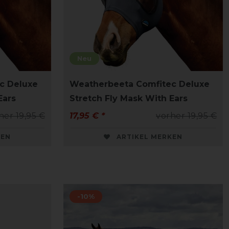
Neu
c Deluxe
Weatherbeeta Comfitec Deluxe
Ears
Stretch Fly Mask With Ears
her 19,95 €
17,95 € *
vorher 19,95 €
KEN
ARTIKEL MERKEN
-10%