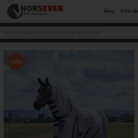
Neu
Pferd
-10%