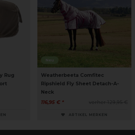
Neu
ly Rug
Weatherbeeta Comfitec
ort
Ripshield Fly Sheet Detach-A-
Neck
116,95 € *
vorher 129,95 €
KEN
ARTIKEL MERKEN