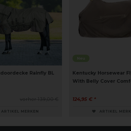
Neu
doordecke Rainfly BL
Kentucky Horsewear F
With Belly Cover Comf
vorher 139,00 €
124,95 € *
ARTIKEL MERKEN
ARTIKEL MER