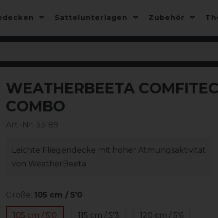
edecken
Sattelunterlagen
Zubehör
T
WEATHERBEETA COMFITEC 
-10%
COMBO
Art.-Nr:
33189
Leichte Fliegendecke mit hoher Atmungsaktivität
von WeatherBeeta
Größe:
105 cm / 5'0
105 cm / 5'0
115 cm / 5'3
120 cm / 5'6