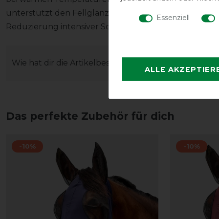
unterstützt den Fellglanz. Die Decke bietet über 75 
Essenziell
Reduzierung intensiver Sonneneinstrahlung bei.
Wie hat dir die Artikelbeschreibung gefallen?
ALLE AKZEPTIER
Das perfekte Zubehör für dich
-10%
-10%