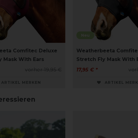
Neu
eeta Comfitec Deluxe
Weatherbeeta Comfite
ly Mask With Ears
Stretch Fly Mask With 
vorher 19,95 €
17,95 € *
vor
ARTIKEL MERKEN
ARTIKEL MER
eressieren