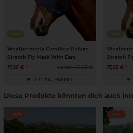
Neu
Neu
Weatherbeeta Comfitec Deluxe
Weatherb
Stretch Fly Mask With Ears
Stretch F
17,95 € *
vorher 19,95 €
17,95 € *
ARTIKEL MERKEN
Diese Produkte könnten dich auch int
-10%
-13%