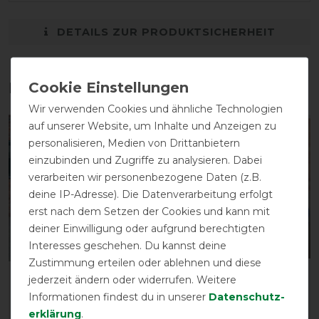
DETAILS ZUR PRODUKTSICHERHEIT
Das perfekte Zubehör für dich
Wir verwenden Cookies und ähnliche Technologien
auf unserer Website, um Inhalte und Anzeigen zu
-10%
-10%
personalisieren, Medien von Drittanbietern
einzubinden und Zugriffe zu analysieren. Dabei
verarbeiten wir personenbezogene Daten (z.B.
deine IP-Adresse). Die Datenverarbeitung erfolgt
erst nach dem Setzen der Cookies und kann mit
deiner Einwilligung oder aufgrund berechtigten
Interesses geschehen. Du kannst deine
Zustimmung erteilen oder ablehnen und diese
Weatherbeeta Stretch
Weatherbeeta Stretch
jederzeit ändern oder widerrufen. Weitere
Decke - navy
Halsteil - navy
Informationen findest du in unserer
Daten­schutz­
erklärung
.
vorher 100,00 €
vorher 33,50 €