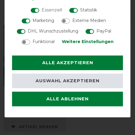
90,00 € *
30,15 € *
Essenziell
Statistik
ARTIKEL MERKEN
ARTIKEL MERKEN
Marketing
Externe Medien
DHL Wunschzustellung
PayPal
-10%
Funktional
Weitere Einstellungen
ALLE AKZEPTIEREN
AUSWAHL AKZEPTIEREN
Weatherbeeta Stretch
ALLE ABLEHNEN
Halsteil - black
vorher 28,95 €
26,05 € *
ARTIKEL MERKEN