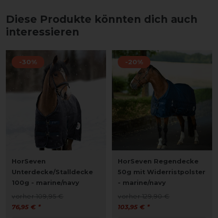
Diese Produkte könnten dich auch
interessieren
-30%
-20%
HorSeven
HorSeven Regendecke
Unterdecke/Stalldecke
50g mit Widerristpolster
100g - marine/navy
- marine/navy
vorher 109,95 €
vorher 129,90 €
76,95 € *
103,95 € *