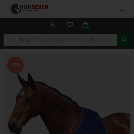
☰
0
-10%