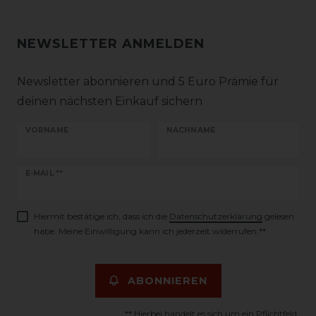
NEWSLETTER ANMELDEN
Newsletter abonnieren und 5 Euro Prämie für
deinen nächsten Einkauf sichern
VORNAME
NACHNAME
Newsletter
E-MAIL **
Honig
Hiermit bestätige ich, dass ich die
Daten­schutz­erklärung
gelesen
habe. Meine Einwilligung kann ich jederzeit widerrufen.**
ABONNIEREN
** Hierbei handelt es sich um ein Pflichtfeld.