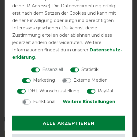
sehr heftig mit Kopfschlagen auf Insekten reagiert. Ich
deine IP-Adresse). Die Datenverarbeitung erfolgt
ziehe die Maske komplett über die Trense, die Sicht wird
erst nach dem Setzen der Cookies und kann mit
durch das Netz nicht beeinträchtigt, und durch den
Stoff an den Seiten sind auch die Ganaschen geschützt.
deiner Einwilligung oder aufgrund berechtigten
Sehr zu empfehlen.
Interesses geschehen. Du kannst deine
Zustimmung erteilen oder ablehnen und diese
jederzeit ändern oder widerrufen. Weitere
24.06.2022
Informationen findest du in unserer
Daten­schutz­
Die Kopfmaske fällt ein bißchen groß aus, was das
erklärung
.
Anziehen aber erleichtert. Das Pferd hat einen großen
Sichtradius und wegen des großen Netzes nutze ich die
Essenziell
Statistik
Maske gern bei heißem Wetter.
Marketing
Externe Medien
DHL Wunschzustellung
PayPal
DETAILS ZUR PRODUKTSICHERHEIT
Funktional
Weitere Einstellungen
Das perfekte Zubehör für dich
ALLE AKZEPTIEREN