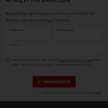
NEWSLETTER ANMELDEN
Newsletter abonnieren und 5 Euro Prämie für
deinen nächsten Einkauf sichern
VORNAME
NACHNAME
Newsletter
E-MAIL **
Honig
Hiermit bestätige ich, dass ich die
Daten­schutz­erklärung
gelesen
habe. Meine Einwilligung kann ich jederzeit widerrufen.**
ABONNIEREN
** Hierbei handelt es sich um ein Pflichtfeld.