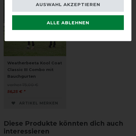
-25%
AUSWAHL AKZEPTIEREN
ALLE ABLEHNEN
Weatherbeeta Kool Coat
Classic III Combo mit
Bauchgurten
vorher 75,00 €
56,25 € *
ARTIKEL MERKEN
Diese Produkte könnten dich auch
interessieren