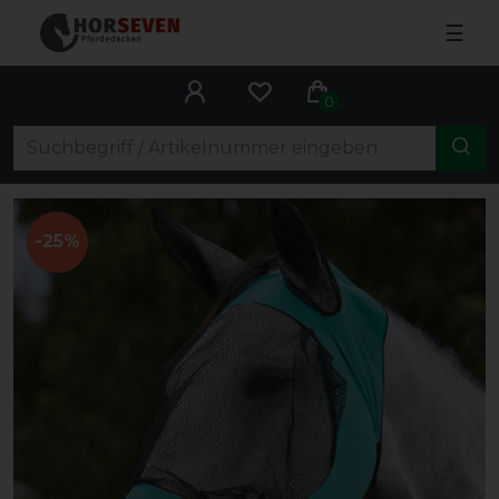
☰
0
-25%