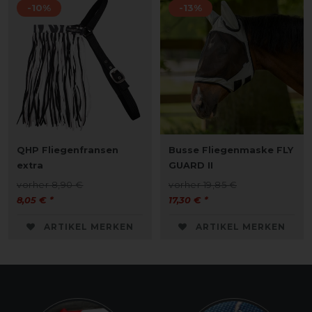
-10%
-13%
QHP Fliegenfransen
Busse Fliegenmaske FLY
extra
GUARD II
vorher 8,90 €
vorher 19,85 €
8,05 € *
17,30 € *
ARTIKEL MERKEN
ARTIKEL MERKEN