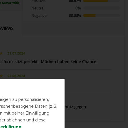
Positive
66.67%
e Saver with
s
Neutral
0%
Negative
33.33%
EVIEWS
21.07.2024
ssform, sitzt perfekt...Mücken haben keine Chance.
22.06.2024
rfekt
24.04.2023
igen zu personalisieren,
personenbezogene Daten (z.B.
ut. Gewebe für Augen und Ohrenschutz gegen
mücken zu grossporig
 mit deiner Einwilligung
der ablehnen und diese
­erklärung
.