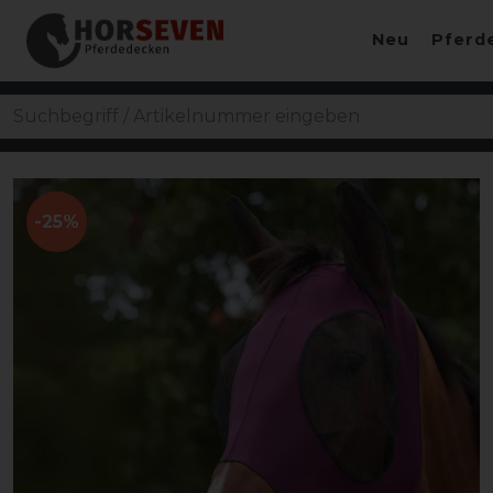
Neu
Pferd
-25%