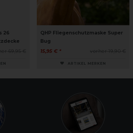
s 26
QHP Fliegenschutzmaske Super
tzdecke
Bug
her 69,95 €
15,95 € *
vorher 19,90 €
KEN
ARTIKEL MERKEN