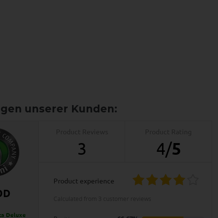
Product Reviews
Product Rating
3
4
/
5
product experience
OD
calculated from 3 customer reviews
a Deluxe