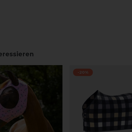
eressieren
-20%