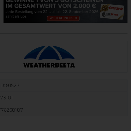
ID:
81527
73101
776268187