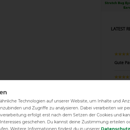
Stretch Bug Ey
Ear
LATEST R
Gute Pa
sitzt pe
hnliche Technologien auf unserer Website, um Inhalte und Anze
inzubinden und Zugriffe zu analysieren. Dabei verarbeiten wir 
Sitzt g
kriebel
nverarbeitung erfolgt erst nach dem Setzen der Cookies und kann
 Interesses geschehen. Du kannst deine Zustimmung erteilen o
ufen. Weitere Informationen findest du in unserer
Daten­schutz