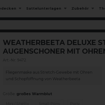
edecken
Sattelunterlagen
Zubehör
T
WEATHERBEETA DELUXE ST
AUGENSCHONER MIT OHRE
Art.-Nr:
9472
Fliegenmaske aus Stretch-Gewebe mit Ohren
und Schopföffnung von Weatherbeeta
Größe:
großes Warmblut
Mini / Shetty
Small Pony
Pony