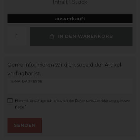
Inhalt
1
Stück
ausverkauft
IN DEN WARENKORB
Gerne informieren wir dich, sobald der Artikel
verfügbar ist.
E-MAIL-ADRESSE
Hiermit bestätige ich, dass ich die
Daten­schutz­erklärung
gelesen
*
habe.
SENDEN