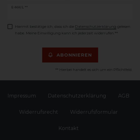
Newsletter
E-MAIL **
Honig
Hiermit bestätige ich, dass ich die
Daten­schutz­erklärung
gelesen
habe. Meine Einwilligung kann ich jederzeit widerrufen.**
ABONNIEREN
** Hierbei handelt es sich um ein Pflichtfeld.
Impressum
Daten­schutz­erklärung
AGB
Widerrufs­recht
Widerrufs­formular
Kontakt