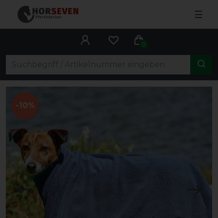
☰
0
-10%