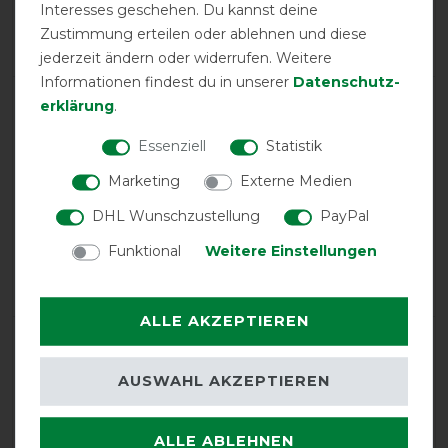
Interesses geschehen. Du kannst deine
Product Rating
Zustimmung erteilen oder ablehnen und diese
4
/
5
jederzeit ändern oder widerrufen. Weitere
Informationen findest du in unserer
Daten­schutz­
erklärung
.
product experience
Essenziell
Statistik
Marketing
Externe Medien
calculated from 2 customer reviews
DHL Wunschzustellung
PayPal
Positive
100%
Funktional
Weitere Einstellungen
Neutral
0%
Negative
0%
ALLE AKZEPTIEREN
LATEST REVIEWS
18.02.2024
AUSWAHL AKZEPTIEREN
Trotz richtiger Größeneinschätzung etwas zu klein,
daher etwas mühsam den Sack anzulegen
ALLE ABLEHNEN