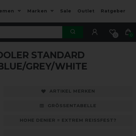
hemen
Marken
Sale
Outlet
Ratgeber
0
0
OOLER STANDARD
-50%
-
BLUE/GREY/WHITE
ARTIKEL MERKEN
GRÖSSENTABELLE
HOHE DENIER = EXTREM REISSFEST?