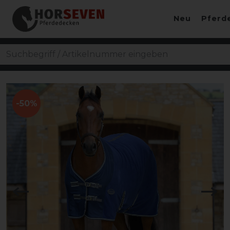
Neu
Pferd
-50%