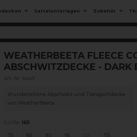
edecken
Sattelunterlagen
Zubehör
T
WEATHERBEETA FLEECE C
-50%
ABSCHWITZDECKE - DARK 
Art.-Nr:
8449
Wunderschöne Abschwitz-und Transportdecke
von WeatherBeeta
Größe:
165
75
85
90
95
105
115