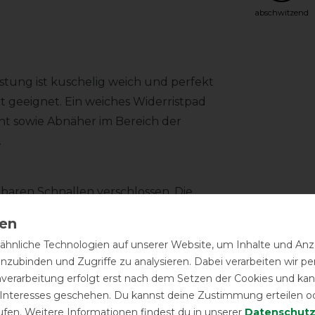
abschwitzend
stung ist kuschelig weich und perfekt
geeignet. Ein weiches Widerristpad
ht sowie Abnäher im Bereich der
.
lbaren Schnallen verschlossen. Die
lbar. Ein tief angesetzter Schweifriemen
hnliche Technologien auf unserer Website, um Inhalte und Anze
inzubinden und Zugriffe zu analysieren. Dabei verarbeiten wir 
nverarbeitung erfolgt erst nach dem Setzen der Cookies und kann
 Interesses geschehen. Du kannst deine Zustimmung erteilen o
ufen. Weitere Informationen findest du in unserer
Daten­schutz