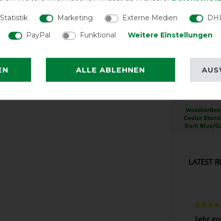
Statistik
Marketing
Externe Medien
DHL
PayPal
Funktional
Weitere Einstellungen
EN
ALLE ABLEHNEN
AUS
EXCEL
WeatherBeet
Cooler Stand
Dark Blue/G
LATEST R
Sehr gu