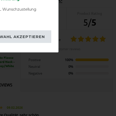
 Wunschzustellung
Product Reviews
Product Rating
2
5
/
5
WAHL AKZEPTIEREN
product experience
LENT
calculated from 2 customer reviews
a Fleece
Positive
100%
ard Neck -
rey/White
Neutral
0%
Negative
0%
EVIEWS
09.02.2026
te Qualität, sehr schön