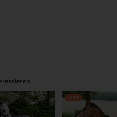
eressieren
-20%