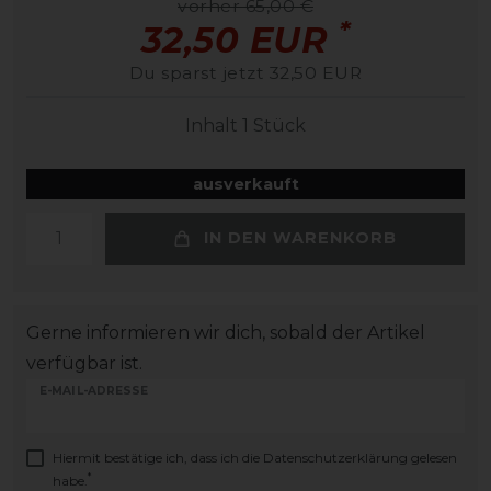
vorher 65,00 €
*
32,50 EUR
Du sparst jetzt 32,50 EUR
Inhalt
1
Stück
ausverkauft
IN DEN WARENKORB
Gerne informieren wir dich, sobald der Artikel
verfügbar ist.
E-MAIL-ADRESSE
Hiermit bestätige ich, dass ich die
Daten­schutz­erklärung
gelesen
*
habe.