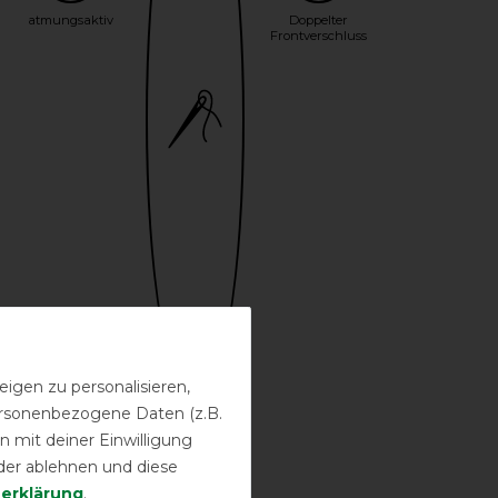
atmungsaktiv
Doppelter
Frontverschluss
igen zu personalisieren,
personenbezogene Daten (z.B.
Bestickung
 mit deiner Einwilligung
möglich
der ablehnen und diese
­erklärung
.