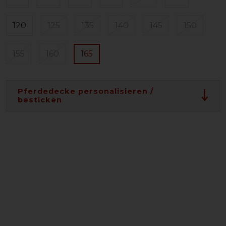
120
125
135
140
145
150
155
160
165
Pferdedecke personalisieren /
besticken