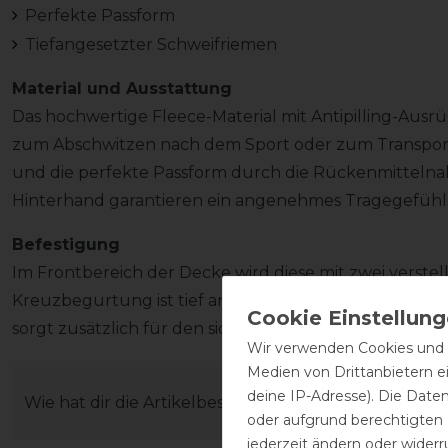
Perfekte Passform
Tiefangesetzter Schweifriemen
Material und Ausstattung
Das hochwertige Fleece-Material mit Antipilling-Ausrü
zum Abschwitzen nach dem Sport oder zum Transport 
und die perfekte Passform durch die Rückenmittelna
Hinterhand garantieren ein angenehmes Tragegefühl
Befestigung
Im Frontbereich der Decke wird diese mit zwei verstel
Kreuzbegurtung ist tief angesetzt und optimal verstel
sorgt zusätzlich für den sicheren Sitz der Decke.
Wir verwenden Cookies und ä
Medien von Drittanbietern e
deine IP-Adresse). Die Date
Wie hat dir die Artikelbeschreibung gefallen?
oder aufgrund berechtigten
jederzeit ändern oder widerr