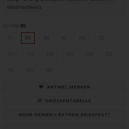
WeatherBeeta
Größe:
85
75
85
90
95
105
115
120
125
135
140
145
150
155
160
165
ARTIKEL MERKEN
GRÖSSENTABELLE
HOHE DENIER = EXTREM REISSFEST?