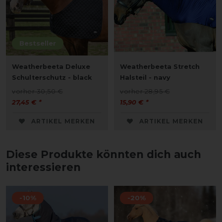
Bestseller
Weatherbeeta Deluxe
Weatherbeeta Stretch
Schulterschutz - black
Halsteil - navy
vorher 30,50 €
vorher 28,95 €
27,45 € *
15,90 € *
ARTIKEL MERKEN
ARTIKEL MERKEN
Diese Produkte könnten dich auch
interessieren
-10%
-20%