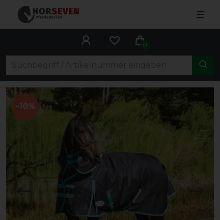
☰
0
-10%