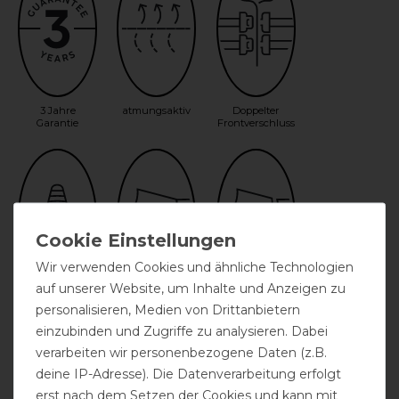
3 Jahre
atmungsaktiv
Doppelter
Garantie
Frontverschluss
Wir verwenden Cookies und ähnliche Technologien
auf unserer Website, um Inhalte und Anzeigen zu
Gehfalte
Halsteil
Halsteil möglich
personalisieren, Medien von Drittanbietern
inklusive
einzubinden und Zugriffe zu analysieren. Dabei
verarbeiten wir personenbezogene Daten (z.B.
deine IP-Adresse). Die Datenverarbeitung erfolgt
erst nach dem Setzen der Cookies und kann mit