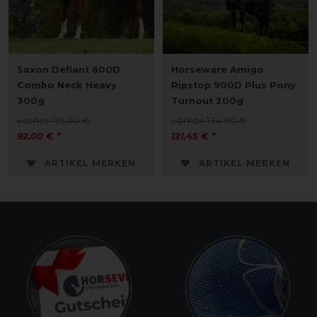
Saxon Defiant 600D
Horseware Amigo
Combo Neck Heavy
Ripstop 900D Plus Pony
300g
Turnout 200g
vorher 115,00 €
vorher 134,90 €
92,00 € *
121,45 € *
ARTIKEL MERKEN
ARTIKEL MERKEN