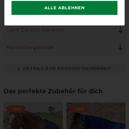
Nachhaltig
ALLE ABLEHNEN
hergestellt
Geld-Zurück-Garantie
Herstellergarantie
DETAILS ZUR PRODUKTSICHERHEIT
Das perfekte Zubehör für dich
-10%
-45%