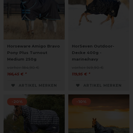
Horseware Amigo Bravo
HorSeven Outdoor-
Pony Plus Turnout
Decke 400g -
Medium 250g
marine/navy
vorher 184,90 €
vorher 149,90 €
166,45 € *
119,95 € *
ARTIKEL MERKEN
ARTIKEL MERKEN
-20%
-10%