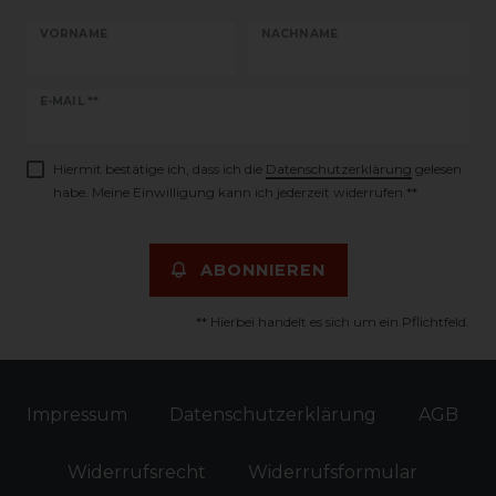
VORNAME
NACHNAME
Newsletter
E-MAIL **
Honig
Hiermit bestätige ich, dass ich die
Daten­schutz­erklärung
gelesen
habe. Meine Einwilligung kann ich jederzeit widerrufen.**
ABONNIEREN
** Hierbei handelt es sich um ein Pflichtfeld.
Impressum
Daten­schutz­erklärung
AGB
Widerrufs­recht
Widerrufs­formular