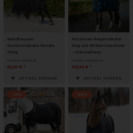
Waldhausen
HorSeven Regendecke
Outdoordecke Nordic
50g mit Widerristpolster
100g
- marine/navy
vorher 74,95 €
vorher 129,90 €
65,20 € *
103,95 € *
ARTIKEL MERKEN
ARTIKEL MERKEN
-10%
-30%