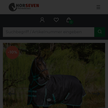
☰
0
-10%