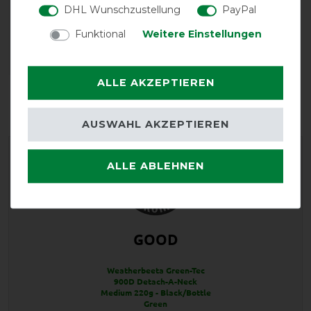
DHL Wunschzustellung
PayPal
Funktional
Weitere Einstellungen
ALLE AKZEPTIEREN
Reißfestigkeit
Wasserdichtigkeit
AUSWAHL AKZEPTIEREN
ALLE ABLEHNEN
GOOD
Weatherbeeta Green-Tec
900D Detach-A-Neck
Medium 220g - Black/Bottle
Green