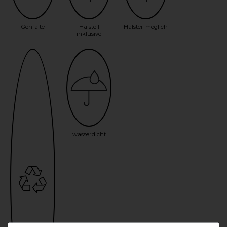
Gehfalte
Halsteil
Halsteil möglich
inklusive
wasserdicht