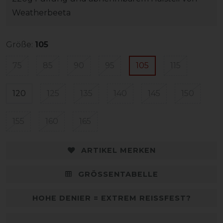
Weatherbeeta
Größe:
105
75
85
90
95
105
115
120
125
135
140
145
150
155
160
165
ARTIKEL MERKEN
GRÖSSENTABELLE
HOHE DENIER = EXTREM REISSFEST?