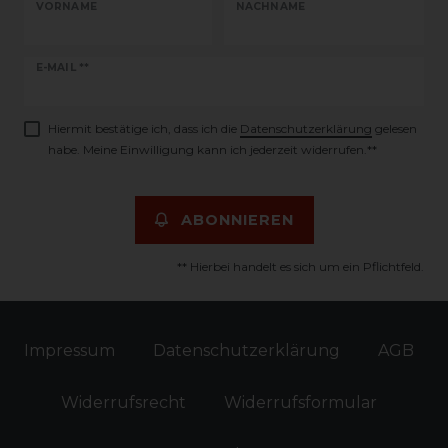
VORNAME
NACHNAME
Newsletter
E-MAIL **
Honig
Hiermit bestätige ich, dass ich die
Daten­schutz­erklärung
gelesen
habe. Meine Einwilligung kann ich jederzeit widerrufen.**
ABONNIEREN
** Hierbei handelt es sich um ein Pflichtfeld.
Impressum
Daten­schutz­erklärung
AGB
Widerrufs­recht
Widerrufs­formular