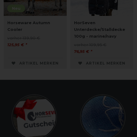
Neu
Horseware Autumn
HorSeven
Cooler
Unterdecke/Stalldecke
100g - marine/navy
vorher 139,90 €
125,95 € *
vorher 109,95 €
76,95 € *
ARTIKEL MERKEN
ARTIKEL MERKEN