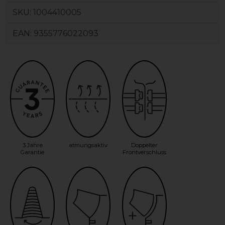
SKU:
1004410005
EAN:
9355776022093
3 Jahre
atmungsaktiv
Doppelter
Garantie
Frontverschluss