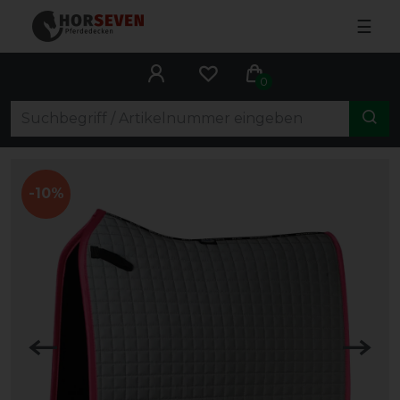
☰
0
-10%