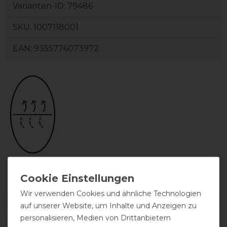
Varianten-ID:
79486
SKU:
1007118001
EAN:
9355776073972
atmungsaktiv
Wir verwenden Cookies und ähnliche Technologien
DETAILS ZUR PRODUKTSICHERHEIT
auf unserer Website, um Inhalte und Anzeigen zu
personalisieren, Medien von Drittanbietern