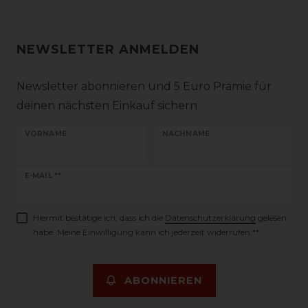
NEWSLETTER ANMELDEN
Newsletter abonnieren und 5 Euro Prämie für
deinen nächsten Einkauf sichern
VORNAME
NACHNAME
Newsletter
E-MAIL **
Honig
Hiermit bestätige ich, dass ich die
Daten­schutz­erklärung
gelesen
habe. Meine Einwilligung kann ich jederzeit widerrufen.**
ABONNIEREN