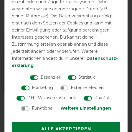
einzubinden und Zugriffe zu analysieren. Dabei
verarbeiten wir personenbezogene Daten (z.B.
Diese Produkte könnten dich auch
deine IP-Adresse). Die Datenverarbeitung erfolgt
interessieren
erst nach dem Setzen der Cookies und kann mit
deiner Einwilligung oder aufgrund berechtigten
Interesses geschehen. Du kannst deine
-10%
-10%
Zustimmung erteilen oder ablehnen und diese
jederzeit ändern oder widerrufen. Weitere
Informationen findest du in unserer
Daten­schutz­
erklärung
.
Essenziell
Statistik
Marketing
Externe Medien
DHL Wunschzustellung
PayPal
Bucas Show-Line Saddle
Weatherbeeta Prime
Pad - Dressage
Dressage Saddle Pad
Funktional
Weitere Einstellungen
vorher 69,00 €
vorher 44,50 €
62,10 € *
40,05 € *
ALLE AKZEPTIEREN