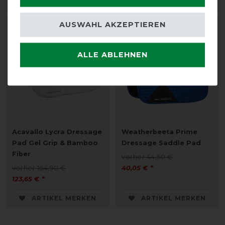
ARTIKEL MERKEN
ARTIKEL MERKEN
AUSWAHL AKZEPTIEREN
-25%
-10%
ALLE ABLEHNEN
Acavallo Lycra Dressage
Weatherbeeta Prime
Pad Gel Grip & Bamboo
Dressage Saddle Pad
Fiber
vorher 44,50 €
vorher 164,90 €
40,05 € *
123,65 € *
ARTIKEL MERKEN
ARTIKEL MERKEN