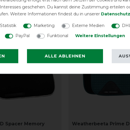
 Interesses geschehen. Du kannst deine Zustimmung erteilen o
ufen. Weitere Informationen findest du in unserer
Daten­schutz
eressieren
Statistik
Marketing
Externe Medien
DHL
-10%
PayPal
Funktional
Weitere Einstellungen
EN
ALLE ABLEHNEN
AUS
3D Spacer Memory
Weatherbeeta Prime D