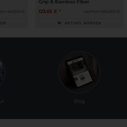
Grip & Bamboo Fiber
er 44,50 €
123,65 € *
vorher 164,90 €
KEN
ARTIKEL MERKEN
ur
Blog