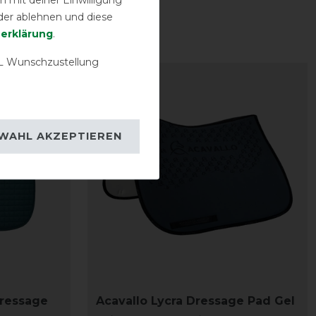
der ablehnen und diese
­erklärung
.
 Wunschzustellung
-25%
WAHL AKZEPTIEREN
ressage
Acavallo Lycra Dressage Pad Gel