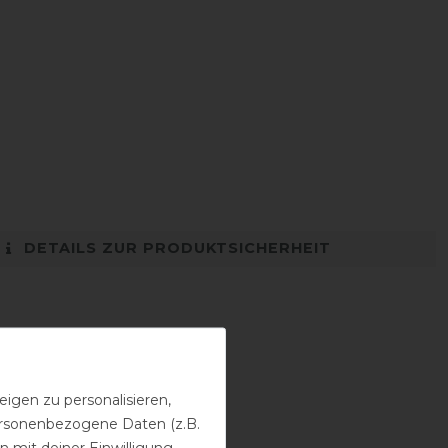
DETAILS ZUR PRODUKTSICHERHEIT
igen zu personalisieren,
personenbezogene Daten (z.B.
 mit deiner Einwilligung