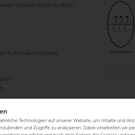
einem Dressur-Sattel zu sitzen.
atmungsaktiv
en Futter aus Polyester,
attel
en
hnliche Technologien auf unserer Website, um Inhalte und Anze
inzubinden und Zugriffe zu analysieren. Dabei verarbeiten wir 
nverarbeitung erfolgt erst nach dem Setzen der Cookies und kann