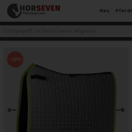
Neu
Pferd
-10%