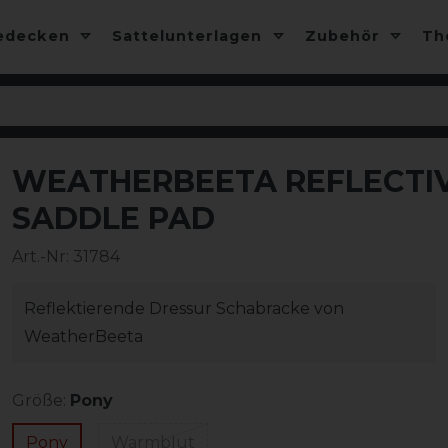
edecken
Sattelunterlagen
Zubehör
T
WEATHERBEETA REFLECTIV
-10%
SADDLE PAD
Art.-Nr:
31784
Reflektierende Dressur Schabracke von
WeatherBeeta
Größe:
Pony
Pony
Warmblut