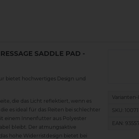
DRESSAGE SADDLE PAD
-
ur bietet hochwertiges Design und
Varianten-
e, die das Licht reflektiert, wenn es
die es ideal für das Reiten bei schlechter
SKU:
1007
t einem Innenfutter aus Polyester
EAN:
9355
abel bleibt. Der atmungsaktive
das hohe Widerristdesign bietet bei