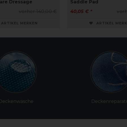
are Dressage
Saddle Pad
vorher 140,00 €
40,05 € *
vorh
ARTIKEL MERKEN
ARTIKEL MER
Deckenwäsche
Deckenreparat