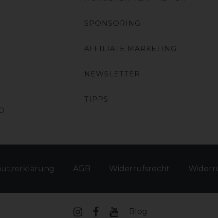
SPONSORING
AFFILIATE MARKETING
NEWSLETTER
TIPPS
O
hutz­erklärung
AGB
Widerrufs­recht
Widerru
Blog