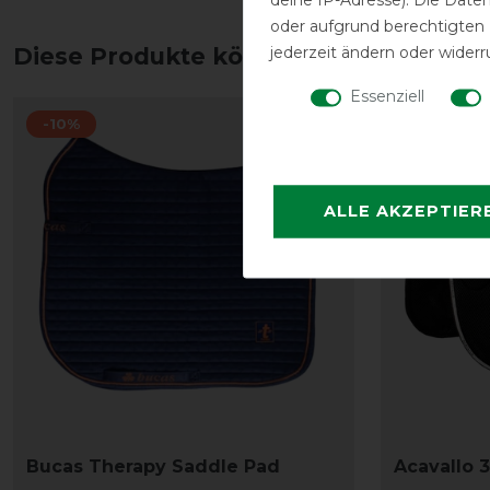
oder aufgrund berechtigten
jederzeit ändern oder widerr
Diese Produkte könnten dich auch int
Essenziell
-10%
-25%
ALLE AKZEPTIER
Bucas Therapy Saddle Pad
Acavallo 