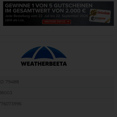
ID:
79488
118003
776073996