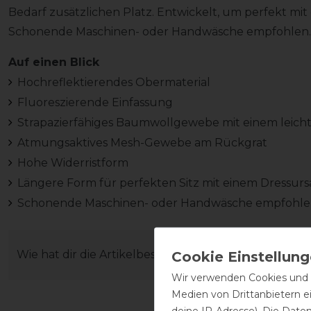
Bedarf zusätzlichen Platz. Entwickelt, um perfekt mit 
Schonende Maschinen- oder Handwäsche empfohlen.
Auf einen Blick
Hochreflektierendes Obermaterial
Fluoreszierende Einfassung
Strapazierfähiges Baumwollgewebe mit einem leicht
Atmungsaktives Mesh-Gewebe am Rückgrat
Hohe Widerristform
Längere Form für perfekten Sitz mit einem Dressurs
Schonende Maschinen- oder Handwäsche empfohl
Wie hat dir die Artikelbeschreibung gefallen?
Wir verwenden Cookies und ä
Medien von Drittanbietern e
deine IP-Adresse). Die Date