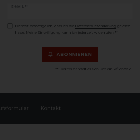
Newsletter
E-MAIL **
Honig
Hiermit bestätige ich, dass ich die
Daten­schutz­erklärung
gelesen
habe. Meine Einwilligung kann ich jederzeit widerrufen.**
ABONNIEREN
** Hierbei handelt es sich um ein Pflichtfeld.
fs­formular
Kontakt