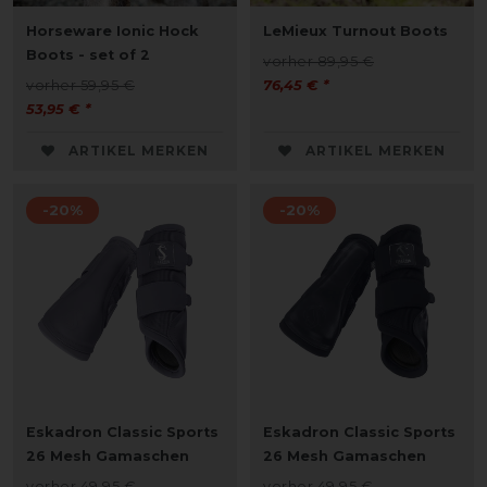
Horseware Ionic Hock
LeMieux Turnout Boots
Boots - set of 2
vorher 89,95 €
vorher 59,95 €
76,45 € *
53,95 € *
ARTIKEL MERKEN
ARTIKEL MERKEN
-20%
-20%
Eskadron Classic Sports
Eskadron Classic Sports
26 Mesh Gamaschen
26 Mesh Gamaschen
vorher 49,95 €
vorher 49,95 €