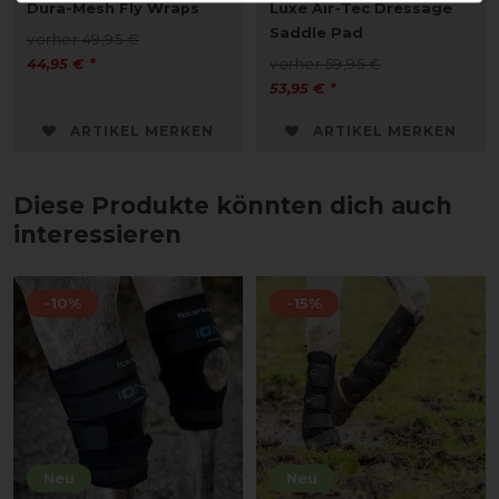
Dura-Mesh Fly Wraps
Luxe Air-Tec Dressage
Saddle Pad
vorher 49,95 €
44,95 € *
vorher 59,95 €
53,95 € *
ARTIKEL MERKEN
ARTIKEL MERKEN
Diese Produkte könnten dich auch
interessieren
-10%
-15%
Neu
Neu