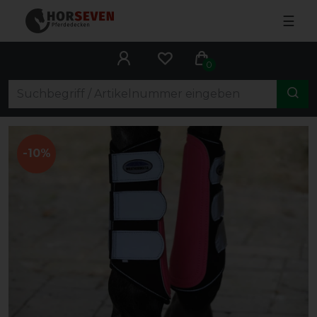
☰
0
-10%