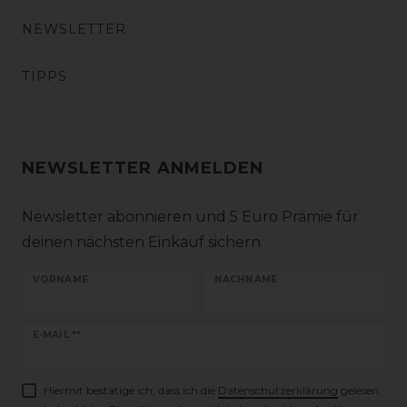
NEWSLETTER
TIPPS
NEWSLETTER ANMELDEN
Newsletter abonnieren und 5 Euro Prämie für
deinen nächsten Einkauf sichern
VORNAME
NACHNAME
Newsletter
E-MAIL **
Honig
Hiermit bestätige ich, dass ich die
Daten­schutz­erklärung
gelesen