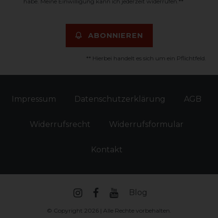
habe. Meine Einwilligung kann ich jederzeit widerrufen.**
ABONNIEREN
** Hierbei handelt es sich um ein Pflichtfeld.
Impressum
Daten­schutz­erklärung
AGB
Widerrufs­recht
Widerrufs­formular
Kontakt
Blog
© Copyright 2026 | Alle Rechte vorbehalten.