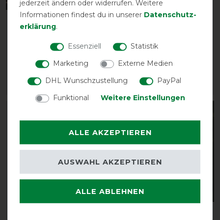
jederzeit ändern oder widerrufen. Weitere
Informationen findest du in unserer
Daten­schutz­
Weatherbeeta Satin
Weatherbeeta Prime Ear
erklärung
.
Luxe Air-Tec Dressage
Bonnet
Saddle Pad
Essenziell
Statistik
vorher 25,50 €
vorher 59,95 €
22,90 € *
Marketing
Externe Medien
53,95 € *
DHL Wunschzustellung
PayPal
ARTIKEL MERKEN
ARTIKEL MERKEN
Funktional
Weitere Einstellungen
-10%
-10%
ALLE AKZEPTIEREN
AUSWAHL AKZEPTIEREN
Neu
Neu
ALLE ABLEHNEN
Weatherbeeta Comfitec
Weatherbeeta Satin