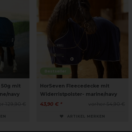
Bestseller
50g mit
HorSeven Fleecedecke mit
ine/navy
Widerristpolster- marine/navy
er 129,90 €
43,90 € *
vorher 54,90 €
KEN
ARTIKEL MERKEN