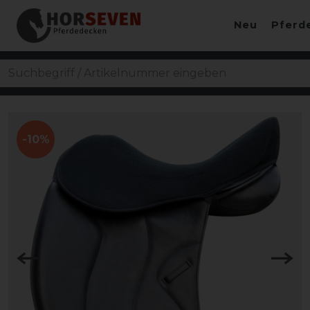
Neu
Pferd
-10%