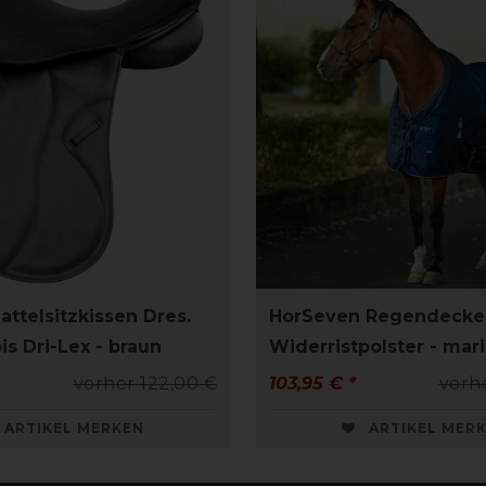
attelsitzkissen Dres.
HorSeven Regendecke 
s Dri-Lex - braun
Widerristpolster - mar
vorher 122,00 €
103,95 € *
vorh
ARTIKEL MERKEN
ARTIKEL MER