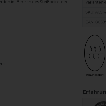
den im Bereich des Steißbeins, der
Varianten-
SKU:
AC51
EAN:
8059
ens
atmungsaktiv