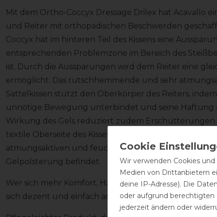
Mit dem Ortho-Coccyx Dressage Drilex hat Acavallo ein 
und Reiter mit orthopädischen Beschwerden geschaffe
Coccyx hat im hinteren Teil des Kissens eine Aussparu
entsprechenden Problemzone im Bereich des Steißbei
ist. Durch die Aussparungen wird dem Reiter eine gl
ermöglicht. Das rutschhemmende und sehr atmungsakt
Sattelkissen stützt den Oberkörper des Reiters, indem e
unnötige Bewegung unterbindet und seine Haftung a
Wirkung des Gels reduziert zudem Erschütterungen i
textile Oberseite des Kissens ist aus äußerst beque
atmungsaktiven und feuchtigkeitsregulierenden Stoff
Wir verwenden Cookies und ä
Gelpolsterung befindet.
Medien von Drittanbietern e
Wer sich mehr Komfort, Halt und Sicherheit im Sattel w
deine IP-Adresse). Die Date
oder aufgrund berechtigten
sich dezent und einfach am Sattel anbringen lassen, di
jederzeit ändern oder widerr