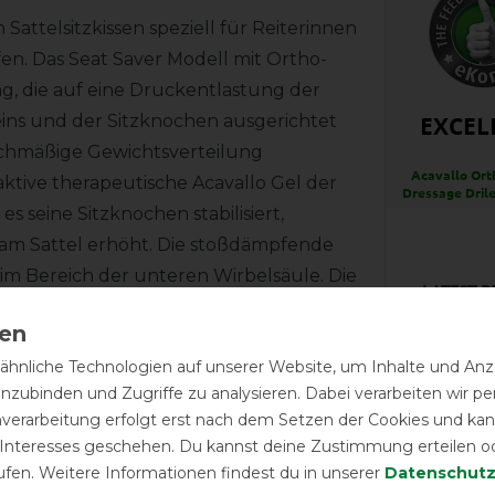
Sattelsitzkissen speziell für Reiterinnen
n. Das Seat Saver Modell mit Ortho-
ng, die auf eine Druckentlastung der
EXCEL
ns und der Sitzknochen ausgerichtet
eichmäßige Gewichtsverteilung
Acavallo Ort
ive therapeutische Acavallo Gel der
Dressage Drile
s seine Sitzknochen stabilisiert,
m Sattel erhöht. Die stoßdämpfende
m Bereich der unteren Wirbelsäule. Die
LATEST R
mem Dri-Lex, einem rutschhemmenden,
gewebe, auf dessen Unterseite sich die
hnliche Technologien auf unserer Website, um Inhalte und Anze
inzubinden und Zugriffe zu analysieren. Dabei verarbeiten wir 
ünscht, trifft mit diesen Produkten, die
nverarbeitung erfolgt erst nach dem Setzen der Cookies und kann
Das Pad
zurecht.
 Interesses geschehen. Du kannst deine Zustimmung erteilen o
e richtige Wahl.
ufen. Weitere Informationen findest du in unserer
Daten­schutz