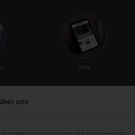
ur
Blog
über uns