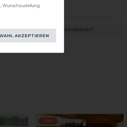
22.11.2021
 Wunschzustellung
sehr gut die Stöße ab👍
DETAILS ZUR PRODUKTSICHERHEIT
WAHL AKZEPTIEREN
-20%