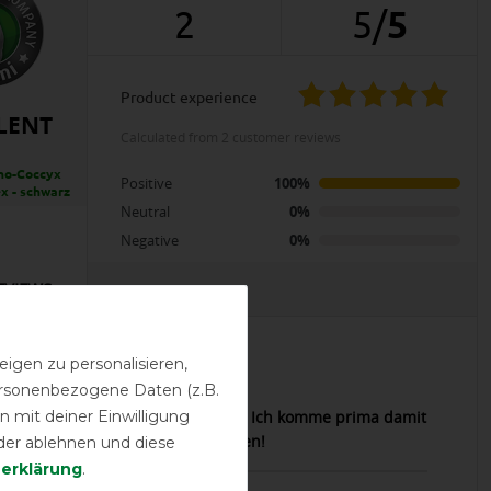
2
5
/
5
product experience
LENT
calculated from 2 customer reviews
ho-Coccyx
Positive
100%
x - schwarz
Neutral
0%
Negative
0%
EVIEWS
igen zu personalisieren,
06.11.2025
personenbezogene Daten (z.B.
 mit deiner Einwilligung
 liegt gut und fest auf dem Sattel. Ich komme prima damit
 Hätte ich schon eher kaufen sollen!
der ablehnen und diese
­erklärung
.