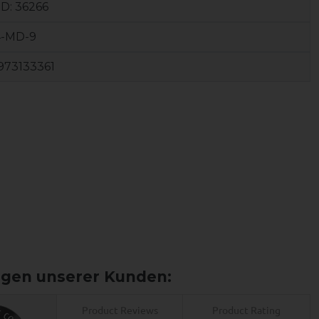
ID:
36266
4-MD-9
973133361
Product Reviews
Product Rating