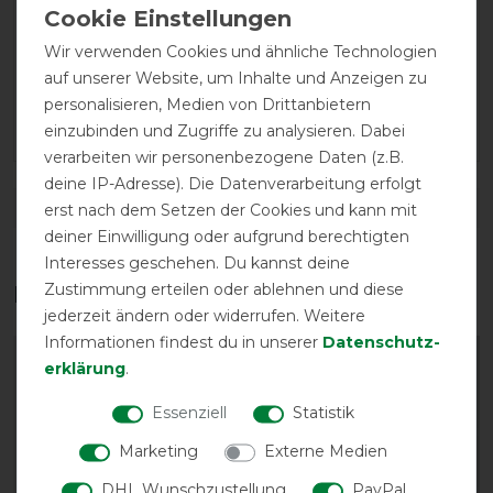
16.11.2019
Ich kann diesen Artikel leider noch nicht bewerten, da
Wir verwenden Cookies und ähnliche Technologien
ich die Gamaschen noch nicht verwendet habe.Optisch
auf unserer Website, um Inhalte und Anzeigen zu
schön,die Größe passt meiner Stute und vom Hören her
personalisieren, Medien von Drittanbietern
sehr gute Qualität.....
einzubinden und Zugriffe zu analysieren. Dabei
verarbeiten wir personenbezogene Daten (z.B.
deine IP-Adresse). Die Datenverarbeitung erfolgt
DETAILS ZUR PRODUKTSICHERHEIT
erst nach dem Setzen der Cookies und kann mit
deiner Einwilligung oder aufgrund berechtigten
Interesses geschehen. Du kannst deine
Zustimmung erteilen oder ablehnen und diese
Das perfekte Zubehör für dich
jederzeit ändern oder widerrufen. Weitere
Informationen findest du in unserer
Daten­schutz­
-10%
-10%
erklärung
.
Essenziell
Statistik
Marketing
Externe Medien
DHL Wunschzustellung
PayPal