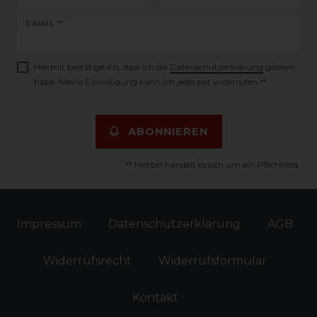
Newsletter
E-MAIL **
Honig
Hiermit bestätige ich, dass ich die
Daten­schutz­erklärung
gelesen
habe. Meine Einwilligung kann ich jederzeit widerrufen.**
ABONNIEREN
** Hierbei handelt es sich um ein Pflichtfeld.
Impressum
Daten­schutz­erklärung
AGB
Widerrufs­recht
Widerrufs­formular
Kontakt