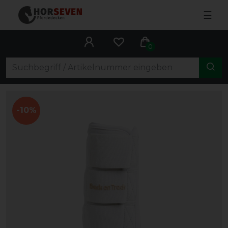
☰
0
-10%