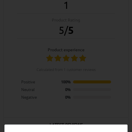
1
Product Rating
5
/
5
product experience
calculated from 1 customer reviews
Positive
100%
Neutral
0%
Negative
0%
LATEST REVIEWS