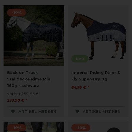
-10%
Neu
Back on Track
Imperial Riding Rain- &
Stalldecke Rime Mia
Fly Super-Dry 0g
160g - schwarz
84,95 € *
vorher 259,85 €
233,90 € *
ARTIKEL MERKEN
ARTIKEL MERKEN
-10%
-10%