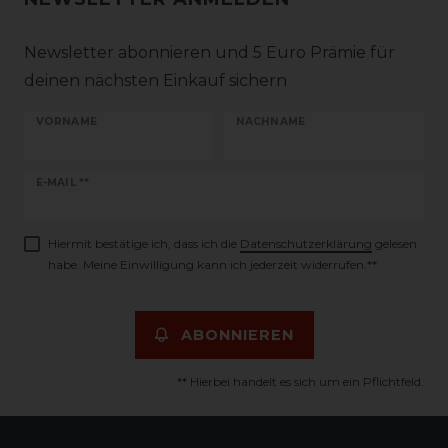
Newsletter abonnieren und 5 Euro Prämie für
deinen nächsten Einkauf sichern
VORNAME
NACHNAME
Newsletter
E-MAIL **
Honig
Hiermit bestätige ich, dass ich die
Daten­schutz­erklärung
gelesen
habe. Meine Einwilligung kann ich jederzeit widerrufen.**
ABONNIEREN
** Hierbei handelt es sich um ein Pflichtfeld.