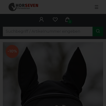
☰
0
-10%