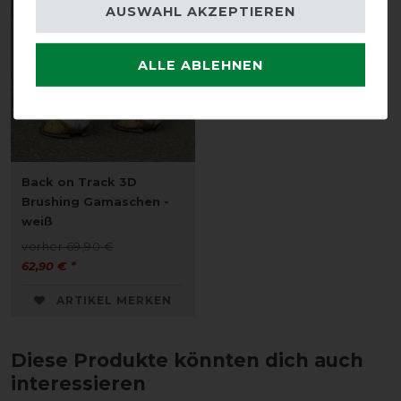
AUSWAHL AKZEPTIEREN
ALLE ABLEHNEN
Back on Track 3D
Brushing Gamaschen -
weiß
vorher 69,90 €
62,90 € *
ARTIKEL MERKEN
Diese Produkte könnten dich auch
interessieren