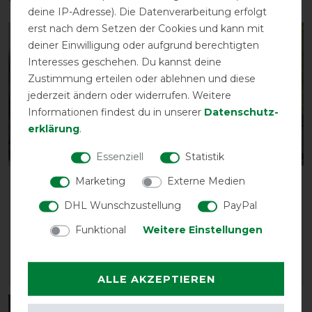
deine IP-Adresse). Die Datenverarbeitung erfolgt
erst nach dem Setzen der Cookies und kann mit
-10%
-10%
deiner Einwilligung oder aufgrund berechtigten
Interesses geschehen. Du kannst deine
Zustimmung erteilen oder ablehnen und diese
jederzeit ändern oder widerrufen. Weitere
Informationen findest du in unserer
Daten­schutz­
erklärung
.
Essenziell
Statistik
Marketing
Externe Medien
Back on Track
Back on Track 3D
Streichkappen Royal
Brushing Gamaschen -
DHL Wunschzustellung
PayPal
ohne Gummizug - braun
schwarz
Funktional
Weitere Einstellungen
vorher 49,85 €
vorher 59,90 €
44,90 € *
53,90 € *
ARTIKEL MERKEN
ARTIKEL MERKEN
ALLE AKZEPTIEREN
-10%