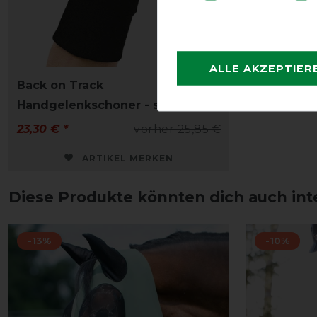
ALLE AKZEPTIER
Back on Track
Handgelenkschoner - schwarz
23,30 € *
vorher 25,85 €
ARTIKEL MERKEN
Diese Produkte könnten dich auch int
-13%
-10%