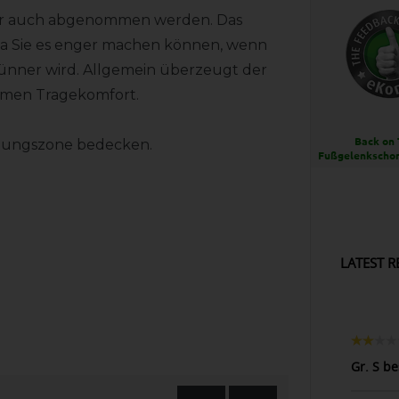
er auch abgenommen werden. Das
n, da Sie es enger machen können, wenn
nner wird. Allgemein überzeugt der
hmen Tragekomfort.
Back on 
annungszone bedecken.
Fußgelenkschon
LATEST R
Gr. S b