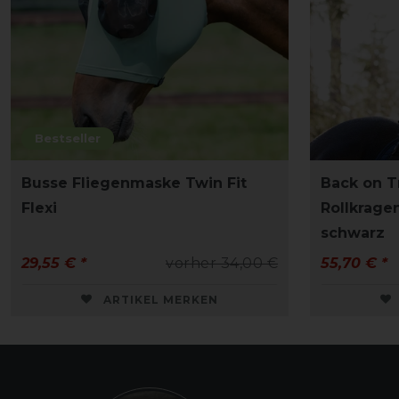
Bestseller
Busse Fliegenmaske Twin Fit
Back on T
Flexi
Rollkrage
schwarz
29,55 € *
vorher 34,00 €
55,70 € *
ARTIKEL MERKEN