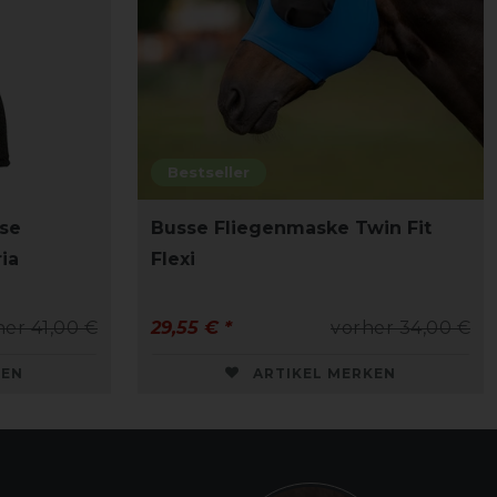
Bestseller
ose
Busse Fliegenmaske Twin Fit
ia
Flexi
her 41,00 €
29,55 € *
vorher 34,00 €
KEN
ARTIKEL MERKEN