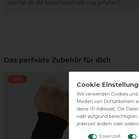
Wie hat dir die Artikelbeschreibung gefallen?
Das perfekte Zubehör für dich
-10%
Wir verwenden Cookies und ä
Medien von Drittanbietern e
deine IP-Adresse). Die Date
oder aufgrund berechtigten
jederzeit ändern oder widerr
Essenziell