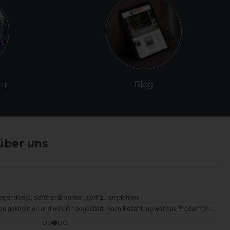
ur
Blog
über uns