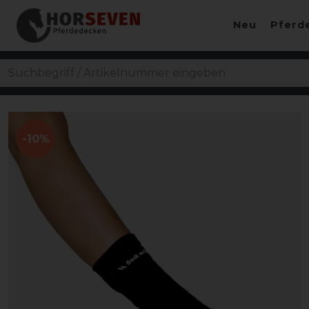
Neu
Pferd
-10%