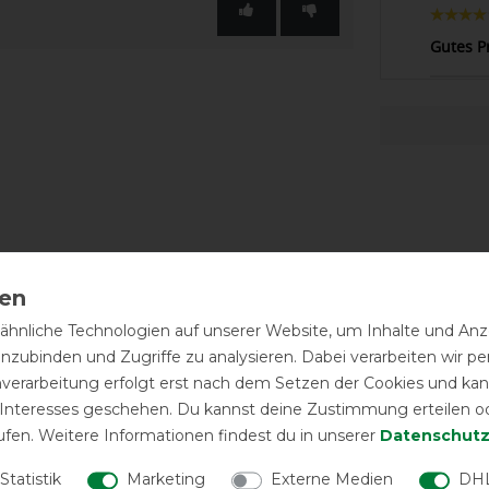
Gutes P
hnliche Technologien auf unserer Website, um Inhalte und Anze
inzubinden und Zugriffe zu analysieren. Dabei verarbeiten wir 
nverarbeitung erfolgt erst nach dem Setzen der Cookies und kann
 Interesses geschehen. Du kannst deine Zustimmung erteilen o
ufen. Weitere Informationen findest du in unserer
Daten­schutz
Statistik
Marketing
Externe Medien
DHL