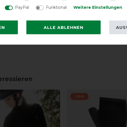
PayPal
Funktional
Weitere Einstellungen
EN
ALLE ABLEHNEN
AUS
eressieren
-10%