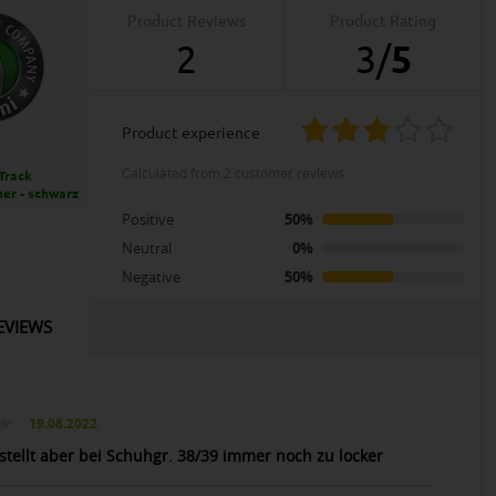
Product Reviews
Product Rating
2
3
/
5
product experience
calculated from 2 customer reviews
Track
er - schwarz
Positive
50%
Neutral
0%
Negative
50%
EVIEWS
19.08.2022
estellt aber bei Schuhgr. 38/39 immer noch zu locker