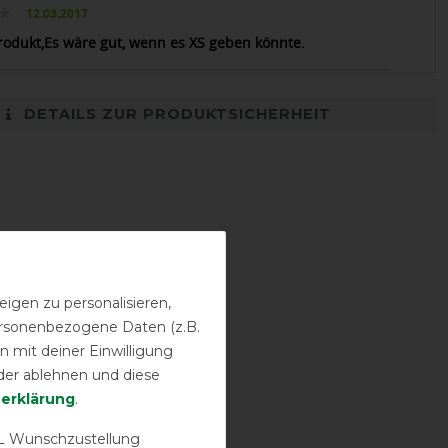
12.03.2017
rodukt,Es wäre gut, wenn es XS geben könnte.
DETAILS ZUR PRODUKTSICHERHEIT
igen zu personalisieren,
personenbezogene Daten (z.B.
 mit deiner Einwilligung
der ablehnen und diese
­erklärung
.
 Wunschzustellung