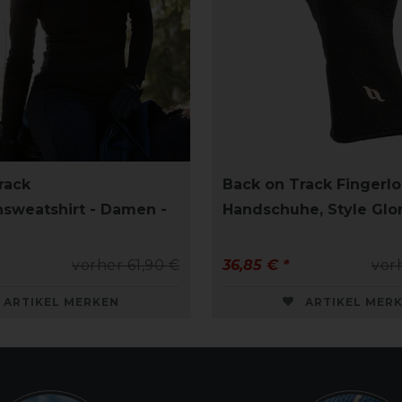
rack
Back on Track Fingerl
nsweatshirt - Damen -
Handschuhe, Style Glor
vorher 61,90 €
36,85 € *
vor
ARTIKEL MERKEN
ARTIKEL MER