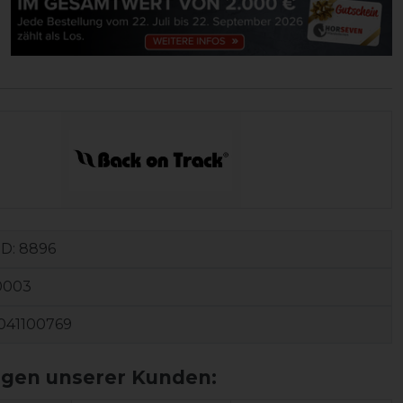
ID:
8896
0003
041100769