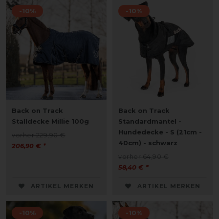
-10%
-10%
Back on Track
Back on Track
Stalldecke Millie 100g
Standardmantel -
Hundedecke - S (21cm -
vorher 229,90 €
40cm) - schwarz
206,90 € *
vorher 64,90 €
58,40 € *
ARTIKEL MERKEN
ARTIKEL MERKEN
-10%
-10%