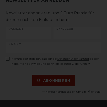
NEWSLETTER ANMELDEN
Newsletter abonnieren und 5 Euro Prämie für
deinen nächsten Einkauf sichern
VORNAME
NACHNAME
Newsletter
E-MAIL **
Honig
Hiermit bestätige ich, dass ich die
Daten­schutz­erklärung
gelesen
habe. Meine Einwilligung kann ich jederzeit widerrufen.**
ABONNIEREN
** Hierbei handelt es sich um ein Pflichtfeld.