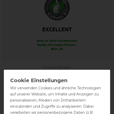
EXCELLENT
Back on Track Hundemantel
Buddy mit langem Rücken -
Blau, 38
Product Reviews
1
Wir verwenden Cookies und ähnliche Technologien
Product Rating
auf unserer Website, um Inhalte und Anzeigen zu
5
/
5
personalisieren, Medien von Drittanbietern
einzubinden und Zugriffe zu analysieren. Dabei
verarbeiten wir personenbezogene Daten (z.B.