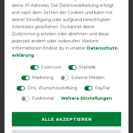
product experience
deine IP-Adresse). Die Datenverarbeitung erfolgt
erst nach dem Setzen der Cookies und kann mit
deiner Einwilligung oder aufgrund berechtigten
calculated from 1 customer reviews
Interesses geschehen. Du kannst deine
Positive
100%
Zustimmung erteilen oder ablehnen und diese
Neutral
0%
jederzeit ändern oder widerrufen. Weitere
Informationen findest du in unserer
Daten­schutz­
Negative
0%
erklärung
.
Essenziell
Statistik
LATEST REVIEWS
31.01.2026
Marketing
Externe Medien
super Lieferung!!!
DHL Wunschzustellung
PayPal
Funktional
Weitere Einstellungen
DETAILS ZUR PRODUKTSICHERHEIT
ALLE AKZEPTIEREN
Das perfekte Zubehör für dich