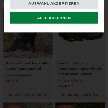
AUSWAHL AKZEPTIEREN
-10%
-10%
ALLE ABLEHNEN
Back on Track Nella All-
Back on Track
round Hundemantel
Hundenetzmantel Buddy
mit langem Rücken
vorher 63,00 €
56,70 € *
vorher 65,90 €
59,30 € *
ARTIKEL MERKEN
ARTIKEL MERKEN