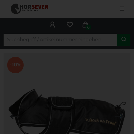
☰
0
-10%