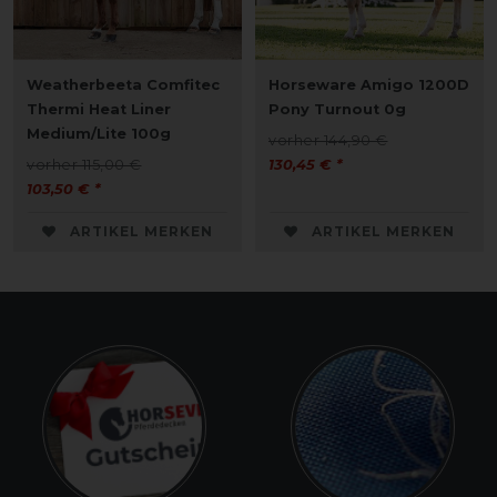
Weatherbeeta Comfitec
Horseware Amigo 1200D
Thermi Heat Liner
Pony Turnout 0g
Medium/Lite 100g
vorher 144,90 €
vorher 115,00 €
130,45 € *
103,50 € *
ARTIKEL MERKEN
ARTIKEL MERKEN