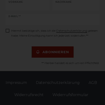
VORNAME
NACHNAME
Newsletter
E-MAIL **
Honig
Hiermit bestätige ich, dass ich die
Daten­schutz­erklärung
gelesen
habe. Meine Einwilligung kann ich jederzeit widerrufen.**
ABONNIEREN
** Hierbei handelt es sich um ein Pflichtfeld.
Impressum
Daten­schutz­erklärung
AGB
Widerrufs­recht
Widerrufs­formular