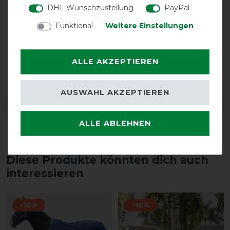
DHL Wunschzustellung
PayPal
Funktional
Weitere Einstellungen
ALLE AKZEPTIEREN
Doppelter
Halsteil möglich
Frontverschluss
AUSWAHL AKZEPTIEREN
DETAILS ZUR PRODUKTSICHERHEIT
ALLE ABLEHNEN
Diese Produkte könnten dich auch
interessieren
-10%
-10%