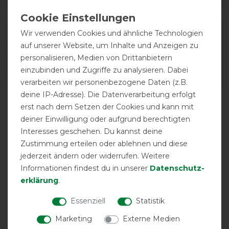
Varianten-ID:
79833
Wir verwenden Cookies und ähnliche Technologien
auf unserer Website, um Inhalte und Anzeigen zu
SKU:
21649075
personalisieren, Medien von Drittanbietern
einzubinden und Zugriffe zu analysieren. Dabei
EAN:
7340041160640
verarbeiten wir personenbezogene Daten (z.B.
deine IP-Adresse). Die Datenverarbeitung erfolgt
erst nach dem Setzen der Cookies und kann mit
deiner Einwilligung oder aufgrund berechtigten
Interesses geschehen. Du kannst deine
Zustimmung erteilen oder ablehnen und diese
jederzeit ändern oder widerrufen. Weitere
Informationen findest du in unserer
Daten­schutz­
erklärung
.
zwei
abschwitzend
atmungsaktiv
Kreuzgurte
Essenziell
Statistik
Marketing
Externe Medien