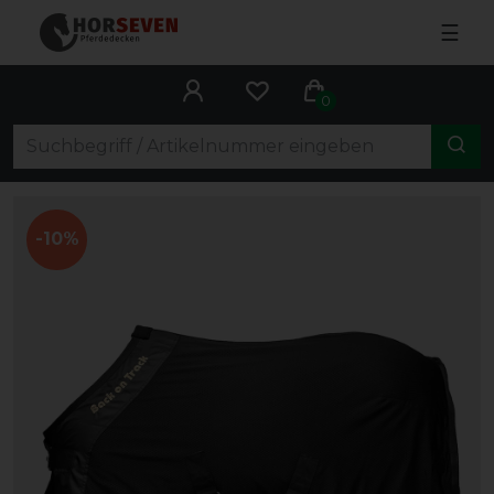
☰
0
-10%