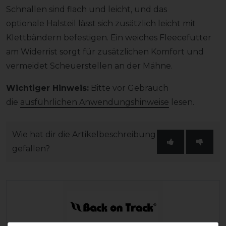
Schnallen sind flach und leicht, und das
optionale Halsteil lässt sich zusätzlich leicht mit
Klettbändern befestigen. Ein weiches Fleecefutter
am Widerrist sorgt für zusätzlichen Komfort und
vermeidet Scheuerstellen an der Mähne.
Wichtiger Hinweis:
Bitte vor Gebrauch
die
ausführlichen Anwendungshinweise
lesen.
Wie hat dir die Artikelbeschreibung
gefallen?