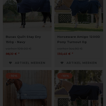
Bucas Quilt Stay Dry
Horseware Amigo 1200D
150g - Navy
Pony Turnout 0g
vorher 109,00 €
vorher 144,90 €
98,10 € *
130,45 € *
ARTIKEL MERKEN
ARTIKEL MERKEN
-10%
-10%