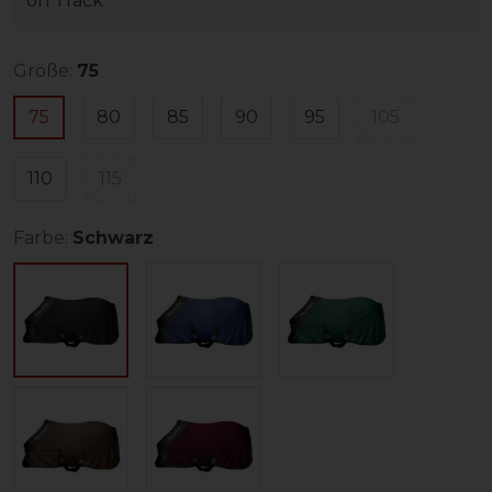
on Track
Größe:
75
75
80
85
90
95
105
110
115
Farbe:
Schwarz