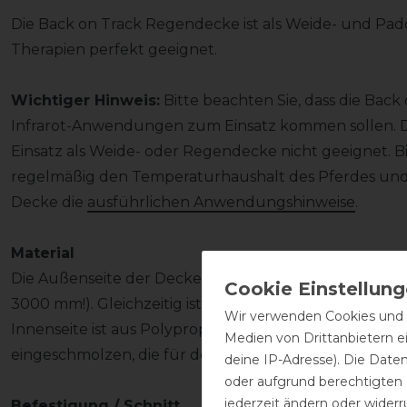
Die Back on Track Regendecke ist als Weide- und P
Therapien perfekt geeignet.
Wichtiger Hinweis:
Bitte beachten Sie, dass die Back
Infrarot-Anwendungen zum Einsatz kommen sollen. Da
Einsatz als Weide- oder Regendecke nicht geeignet. B
regelmäßig den Temperaturhaushalt des Pferdes und
Decke die
ausführlichen Anwendungshinweise
.
Material
Die Außenseite der Decke besteht aus robusten Polyes
3000 mm!). Gleichzeitig ist die Decke sehr atmungsakti
Wir verwenden Cookies und ä
Innenseite ist aus Polypropylen gefertigt. In das Gewe
Medien von Drittanbietern e
eingeschmolzen, die für den wohltuenden Infrarotwä
deine IP-Adresse). Die Date
oder aufgrund berechtigten
jederzeit ändern oder widerr
Befestigung / Schnitt