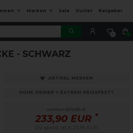
hemen
Marken
Sale
Outlet
Ratgeber
0
0
CKE - SCHWARZ
-10%
-
ARTIKEL MERKEN
HOHE DENIER = EXTREM REISSFEST?
vorher 259,85 €
*
233,90 EUR
Du sparst jetzt 25,95 EUR