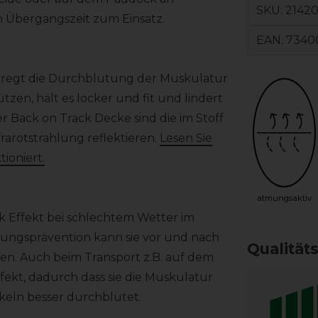
SKU:
2142
 Übergangszeit zum Einsatz.
EAN:
7340
 regt die Durchblutung der Muskulatur
tzen, hält es locker und fit und lindert
er Back on Track Decke sind die im Stoff
rarotstrahlung reflektieren.
Lesen Sie
ioniert.
atmungsaktiv
ck Effekt bei schlechtem Wetter im
zungsprävention kann sie vor und nach
Qualität
n. Auch beim Transport z.B. auf dem
fekt, dadurch dass sie die Muskulatur
keln besser durchblutet.