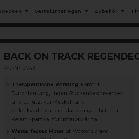
edecken
Sattelunterlagen
Zubehör
T
BACK ON TRACK REGENDE
-10%
Art.-Nr:
3049
Therapeutische Wirkung
: Fördert
Durchblutung, lindert Rückenbeschwerden
und schützt vor Muskel- und
Gelenkverletzungen dank eingearbeiteter
Keramikpartikel für Infrarotwärme.
Wetterfestes Material
: Wasserdichtes