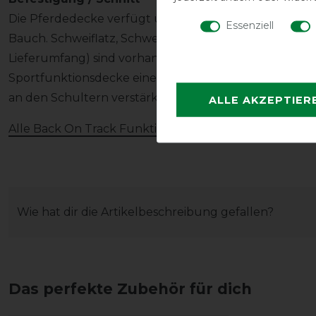
Die Pferdedecke verfügt über einen doppelten Fro
Essenziell
Bauch. Schweiflatz, Schweifriemen und Ringe zur Bef
Lieferumfang) sind vorhanden. Eine anatomisch geform
Sportfunktionsdecke eine perfekte Passform erhält. 
an den Schultern verstärkt.
ALLE AKZEPTIER
Alle Back On Track Funktionsprodukte
Wie hat dir die Artikelbeschreibung gefallen?
Das perfekte Zubehör für dich