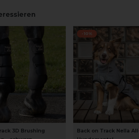
eressieren
-10%
rack 3D Brushing
Back on Track Nella Al