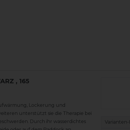
WARZ
, 165
 Aufwärmung, Lockerung und
teren unterstützt sie die Therapie bei
schwerden. Durch ihr wasserdichtes
Varianten-
ide oder auf dem Paddock an