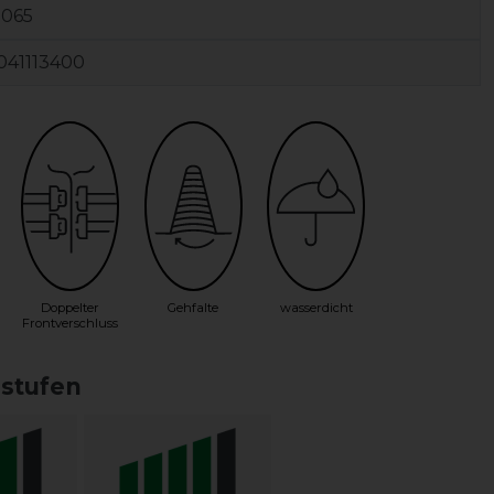
0065
041113400
Doppelter
Gehfalte
wasserdicht
Frontverschluss
sstufen