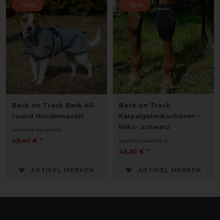
-10%
-10%
Back on Track Bark All-
Back on Track
round Hundemantel
Karpalgelenkschoner -
links- schwarz
vorher 54,90 €
49,40 € *
vorher 46,85 €
42,20 € *
ARTIKEL MERKEN
ARTIKEL MERKEN