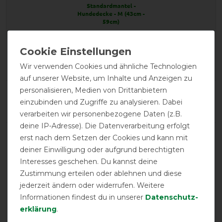
Standardmantel -
Hundedecke - M (43cm -
59cm)
Product Reviews
2
Wir verwenden Cookies und ähnliche Technologien
auf unserer Website, um Inhalte und Anzeigen zu
personalisieren, Medien von Drittanbietern
Product Rating
einzubinden und Zugriffe zu analysieren. Dabei
4.5
/
5
verarbeiten wir personenbezogene Daten (z.B.
deine IP-Adresse). Die Datenverarbeitung erfolgt
erst nach dem Setzen der Cookies und kann mit
product experience
deiner Einwilligung oder aufgrund berechtigten
Interesses geschehen. Du kannst deine
Zustimmung erteilen oder ablehnen und diese
calculated from 2 customer reviews
jederzeit ändern oder widerrufen. Weitere
Positive
100%
Informationen findest du in unserer
Daten­schutz­
erklärung
.
Neutral
0%
Negative
0%