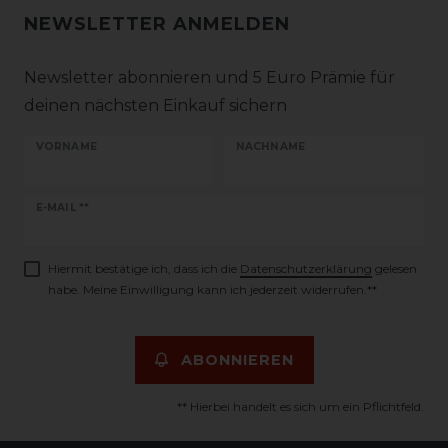
NEWSLETTER ANMELDEN
Newsletter abonnieren und 5 Euro Prämie für
deinen nächsten Einkauf sichern
VORNAME
NACHNAME
Newsletter
E-MAIL **
Honig
Hiermit bestätige ich, dass ich die
Daten­schutz­erklärung
gelesen
habe. Meine Einwilligung kann ich jederzeit widerrufen.**
ABONNIEREN
** Hierbei handelt es sich um ein Pflichtfeld.