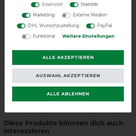
Essenziell
Statistik
Marketing
Externe Medien
LATEST REVIEWS
DHL Wunschzustellung
PayPal
10.01.2026
Funktional
Weitere Einstellungen
Top Qualität
13.11.2018
ALLE AKZEPTIEREN
Sehr gut - leider keine Öffnung für Geschirrhacken am
Rücken
AUSWAHL AKZEPTIEREN
DETAILS ZUR PRODUKTSICHERHEIT
ALLE ABLEHNEN
Diese Produkte könnten dich auch
interessieren