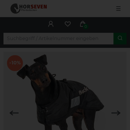
☰
0
-10%