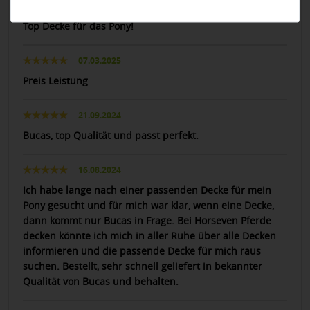
30.10.2025
Top Decke für das Pony!
07.03.2025
Preis Leistung
21.09.2024
Bucas, top Qualität und passt perfekt.
16.08.2024
Ich habe lange nach einer passenden Decke für mein
Pony gesucht und für mich war klar, wenn eine Decke,
dann kommt nur Bucas in Frage. Bei Horseven Pferde
decken könnte ich mich in aller Ruhe über alle Decken
informieren und die passende Decke für mich raus
suchen. Bestellt, sehr schnell geliefert in bekannter
Qualität von Bucas und behalten.