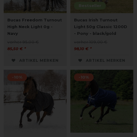
Bestseller
Bucas Freedom Turnout
Bucas Irish Turnout
High Neck Light 0g -
Light 50g Classic 1200D
Navy
- Pony - black/gold
vorher 95,00 €
vorher 109,00 €
85,50 € *
98,10 € *
ARTIKEL MERKEN
ARTIKEL MERKEN
-10%
-10%