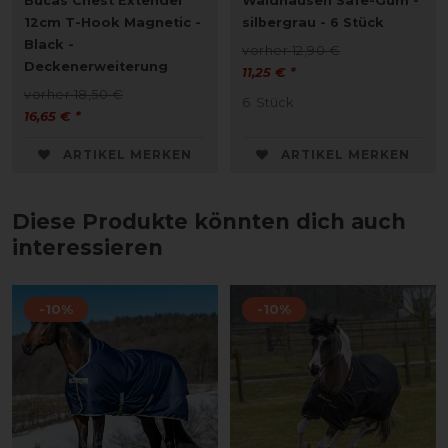
Bucas Chest Extender
Waldhausen Safe-Gum -
12cm T-Hook Magnetic -
silbergrau - 6 Stück
Black -
vorher 12,90 €
Deckenerweiterung
11,25 € *
vorher 18,50 €
6
Stück
16,65 € *
ARTIKEL MERKEN
ARTIKEL MERKEN
Diese Produkte könnten dich auch
interessieren
-10%
-10%