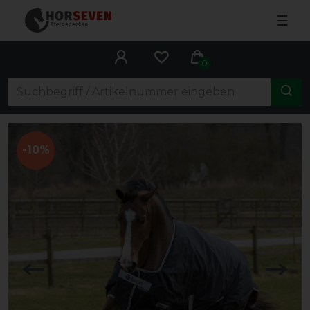
☰
0
-10%