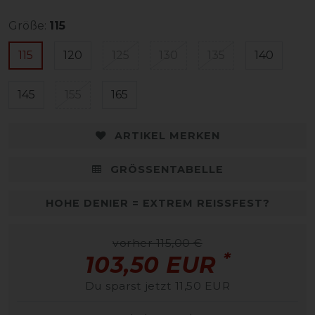
Größe:
115
115
120
125
130
135
140
145
155
165
ARTIKEL MERKEN
GRÖSSENTABELLE
HOHE DENIER = EXTREM REISSFEST?
vorher 115,00 €
*
103,50 EUR
Du sparst jetzt 11,50 EUR