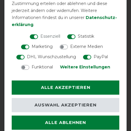
Zustimmung erteilen oder ablehnen und diese
jederzeit ändern oder widerrufen. Weitere
product experience
Informationen findest du in unserer
Daten­schutz­
erklärung
.
calculated from 23 customer reviews
Essenziell
Statistik
Marketing
Externe Medien
Positive
100%
Neutral
0%
DHL Wunschzustellung
PayPal
Negative
0%
Funktional
Weitere Einstellungen
LATEST REVIEWS
ALLE AKZEPTIEREN
13.11.2025
Super Decke, passt meinem Pferd perfekt, obwohl er
AUSWAHL AKZEPTIEREN
sehr kräftig ist, hat er genug Bewegungsfreiheit. Das
Preis-Leistungsverhältnis ist top. Ich kann die Decke nur
empfehlen und würde sie immer wieder kaufen!
ALLE ABLEHNEN