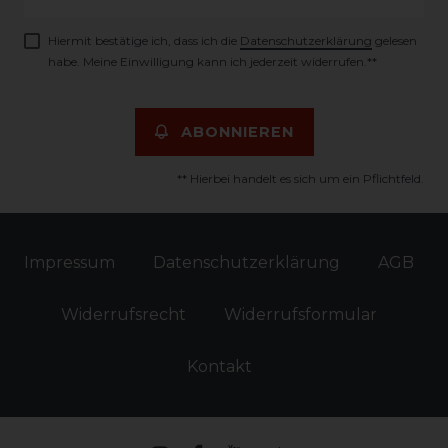
Honig
Hiermit bestätige ich, dass ich die
Daten­schutz­erklärung
gelesen
habe. Meine Einwilligung kann ich jederzeit widerrufen.**
ABONNIEREN
** Hierbei handelt es sich um ein Pflichtfeld.
Impressum
Daten­schutz­erklärung
AGB
Widerrufs­recht
Widerrufs­formular
Kontakt