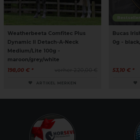
Bestselle
Weatherbeeta Comfitec Plus
Bucas Iri
Dynamic II Detach-A-Neck
0g - black
Medium/Lite 100g -
maroon/grey/white
198,00 € *
vorher 220,00 €
53,10 € *
ARTIKEL MERKEN