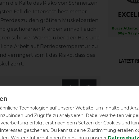
kann die Kälte das Risiko von Schmerzen
ten Fall die Intensität bestimmter
EXCEL
s Pferdes zu den größten Muskelpartien
Bucas Atlantic
 und geschorenen Pferden sinnvoll auch
50g - Navy -
ieren sehr viel Wärme über den Hals und
gliche Arbeit auf Betriebstemperatur zu
d verringert somit das Risiko, dass das
LATEST R
kel zerrt.
Wieder 
hnliche Technologien auf unserer Website, um Inhalte und Anze
inzubinden und Zugriffe zu analysieren. Dabei verarbeiten wir 
Alles to
nverarbeitung erfolgt erst nach dem Setzen der Cookies und kann
 Interesses geschehen. Du kannst deine Zustimmung erteilen o
ufen. Weitere Informationen findest du in unserer
Daten­schutz