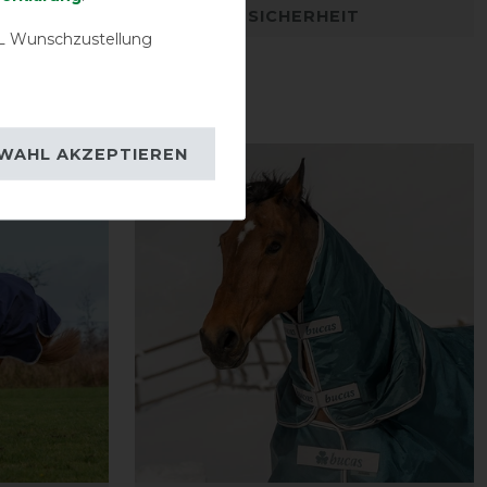
DETAILS ZUR PRODUKTSICHERHEIT
 Wunschzustellung
WAHL AKZEPTIEREN
-10%