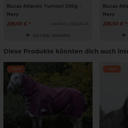
Bucas Atlantic Turnout 200g -
Bucas Atl
Navy
Navy
229,50 € *
vorher 255,00 €
238,50 € *
ARTIKEL MERKEN
Diese Produkte könnten dich auch int
-10%
-10%