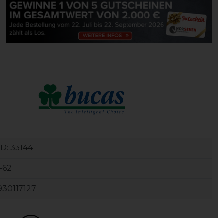
ID:
33144
-62
930117127