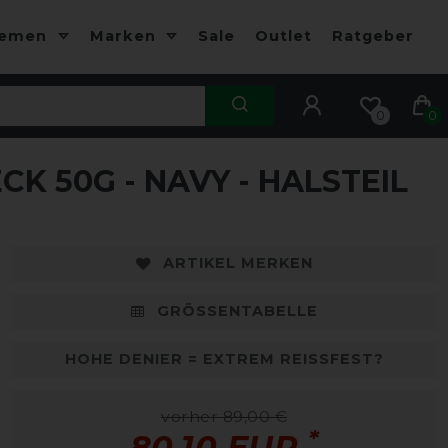
hemen
Marken
Sale
Outlet
Ratgeber
0
0
K 50G - NAVY - HALSTEIL
-10%
-
ARTIKEL MERKEN
GRÖSSENTABELLE
HOHE DENIER = EXTREM REISSFEST?
vorher 89,00 €
*
80,10 EUR