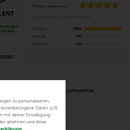
product experience
LENT
calculated from 2 customer reviews
 Combi Neck
Positive
100%
 Halsteil
Neutral
0%
Negative
0%
EVIEWS
12.10.2024
immer bei Bucas alles zur vollsten Zufriedenheit.
igen zu personalisieren,
18.12.2023
personenbezogene Daten (z.B.
p, Blitzversand, gerne wieder!!!
 mit deiner Einwilligung
der ablehnen und diese
­erklärung
.