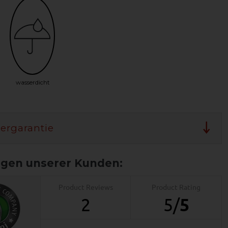
wasserdicht
lergarantie
Product Reviews
Product Rating
2
5
/
5