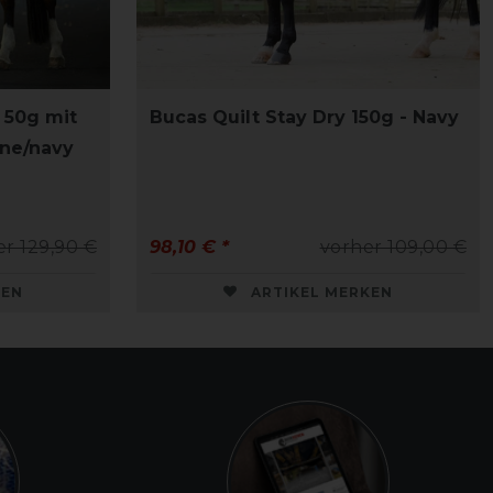
50g mit
Bucas Quilt Stay Dry 150g - Navy
ine/navy
er 129,90 €
98,10 € *
vorher 109,00 €
KEN
ARTIKEL MERKEN