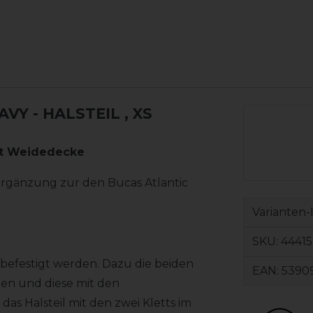
AVY - HALSTEIL
, XS
out Weidedecke
 Ergänzung zur den Bucas Atlantic
Varianten-
SKU:
44415
 befestigt werden. Dazu die beiden
EAN:
5390
nen und diese mit den
 das Halsteil mit den zwei Kletts im