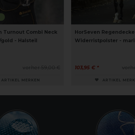
r
sh Turnout Combi Neck
HorSeven Regendecke 
/gold - Halsteil
Widerristpolster - mar
vorher 59,00 €
103,95 € *
vorh
ARTIKEL MERKEN
ARTIKEL MER