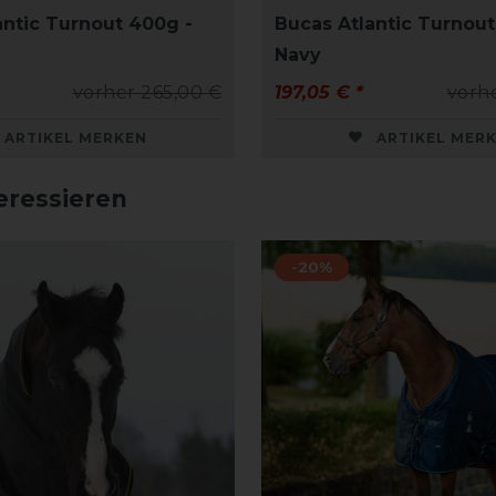
antic Turnout 400g -
Bucas Atlantic Turnout
Navy
vorher 265,00 €
197,05 € *
vorhe
ARTIKEL MERKEN
ARTIKEL MER
eressieren
-20%