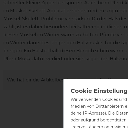
schneller kleine Zipperlein spüren. Auch beim Pferd 
im Muskel-Skelett-Apparat erhöhen und im ungünstigs
Muskel-Skelett-Probleme verstärken. Da der Hals de
zählt, ist es daher besonders bei kälteempfindlichen
diesen Muskel im Winter warm zu halten. Pferde verl
im Winter dauert es länger den Halsmuskel für die tä
bringen. Ein Halsteil hält diesen Bereich schön warm un
Pferd Muskulatur verliert oder sich sogar den Halsmus
Wie hat dir die Artikelbeschreibung gefallen?
Wir verwenden Cookies und ä
Medien von Drittanbietern e
deine IP-Adresse). Die Date
oder aufgrund berechtigten
jederzeit ändern oder widerr