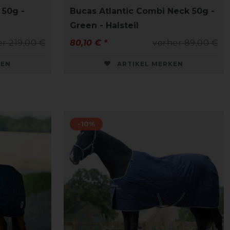
 50g -
Bucas Atlantic Combi Neck 50g -
Green - Halsteil
r 219,00 €
80,10 € *
vorher 89,00 €
KEN
ARTIKEL MERKEN
-10%