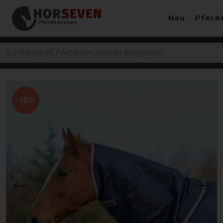
Neu
Pferd
-10%