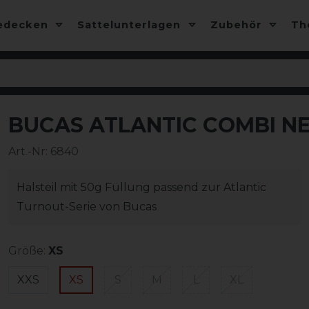
edecken
Sattelunterlagen
Zubehör
T
BUCAS ATLANTIC COMBI NEC
-10%
Art.-Nr:
6840
Halsteil mit 50g Füllung passend zur Atlantic
Turnout-Serie von Bucas
Größe:
XS
XXS
XS
S
M
L
XL