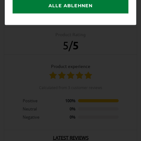
ALLE ABLEHNEN
Product Reviews
3
Product Rating
5
/
5
product experience
calculated from 3 customer reviews
Positive
100%
Neutral
0%
Negative
0%
LATEST REVIEWS