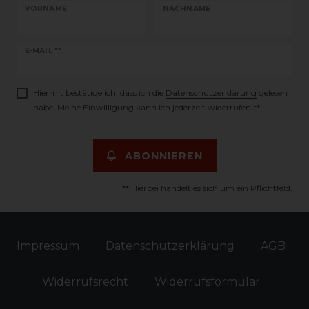
VORNAME
NACHNAME
Newsletter
E-MAIL **
Honig
Hiermit bestätige ich, dass ich die
Daten­schutz­erklärung
gelesen
habe. Meine Einwilligung kann ich jederzeit widerrufen.**
ABONNIEREN
** Hierbei handelt es sich um ein Pflichtfeld.
Impressum
Daten­schutz­erklärung
AGB
Widerrufs­recht
Widerrufs­formular