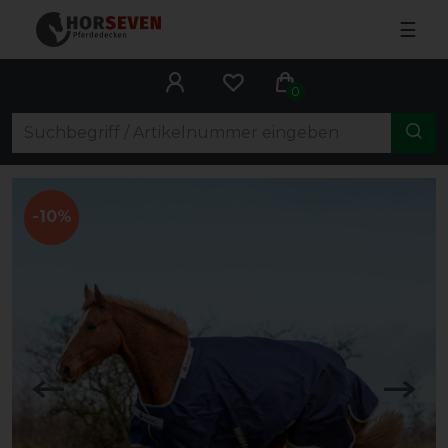
☰
0
-10%