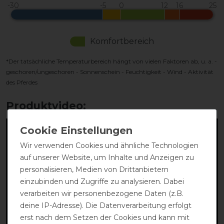
Komfortbereich
*Der tatsächliche Temperaturbereich hängt von vielen Faktoren ab, u. a. -
geschoren/ungeschoren - Sonnenschein - Feuchtigkeit - Wind - Aktivität
des Pferdes
Produktvideo:
Wir verwenden Cookies und ähnliche Technologien
auf unserer Website, um Inhalte und Anzeigen zu
personalisieren, Medien von Drittanbietern
einzubinden und Zugriffe zu analysieren. Dabei
verarbeiten wir personenbezogene Daten (z.B.
deine IP-Adresse). Die Datenverarbeitung erfolgt
erst nach dem Setzen der Cookies und kann mit