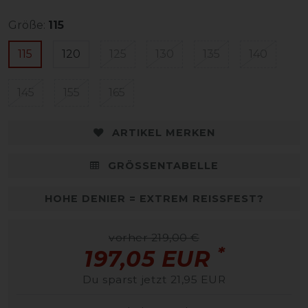
Größe:
115
115
120
125
130
135
140
145
155
165
ARTIKEL MERKEN
GRÖSSENTABELLE
HOHE DENIER = EXTREM REISSFEST?
vorher 219,00 €
*
197,05 EUR
Du sparst jetzt 21,95 EUR