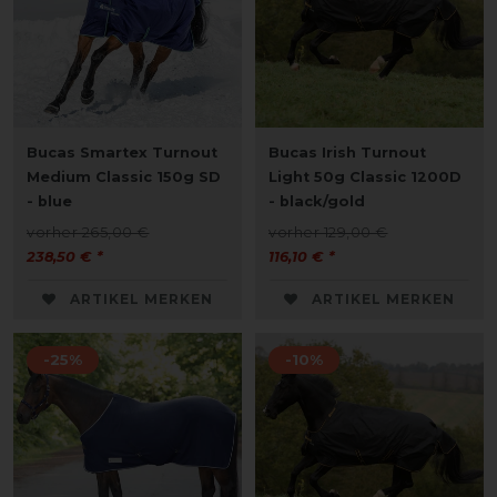
Bucas Smartex Turnout
Bucas Irish Turnout
Medium Classic 150g SD
Light 50g Classic 1200D
- blue
- black/gold
vorher 265,00 €
vorher 129,00 €
238,50 € *
116,10 € *
ARTIKEL MERKEN
ARTIKEL MERKEN
-25%
-10%