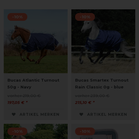
-10%
-10%
Bucas Atlantic Turnout
Bucas Smartex Turnout
50g - Navy
Rain Classic 0g - blue
vorher 219,00 €
vorher 239,00 €
197,05 € *
215,10 € *
ARTIKEL MERKEN
ARTIKEL MERKEN
-10%
-10%