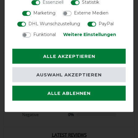
Essenziell
Statistik
Product Reviews
Marketing
Externe Medien
23
DHL Wunschzustellung
PayPal
Product Rating
Funktional
Weitere Einstellungen
5
/
5
ALLE AKZEPTIEREN
product experience
AUSWAHL AKZEPTIEREN
calculated from 23 customer reviews
ALLE ABLEHNEN
Positive
100%
Neutral
0%
Negative
0%
LATEST REVIEWS