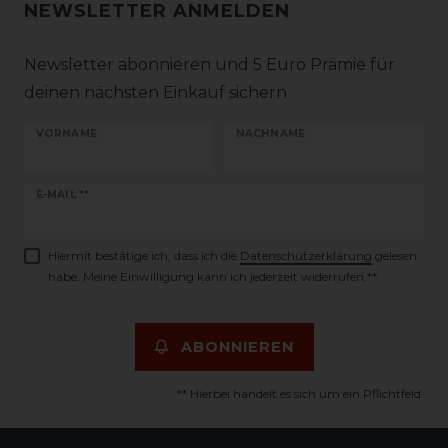
NEWSLETTER ANMELDEN
Newsletter abonnieren und 5 Euro Prämie für
deinen nächsten Einkauf sichern
VORNAME
NACHNAME
Newsletter
E-MAIL **
Honig
Hiermit bestätige ich, dass ich die
Daten­schutz­erklärung
gelesen
habe. Meine Einwilligung kann ich jederzeit widerrufen.**
ABONNIEREN
** Hierbei handelt es sich um ein Pflichtfeld.