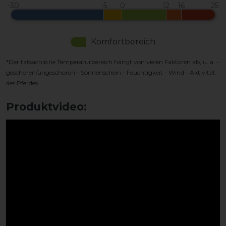
Komfortbereich
*Der tatsächliche Temperaturbereich hängt von vielen Faktoren ab, u. a. -
geschoren/ungeschoren - Sonnenschein - Feuchtigkeit - Wind - Aktivität
des Pferdes
Produktvideo: