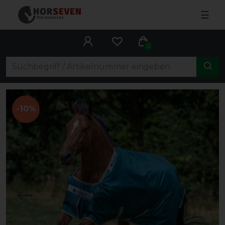
☰
0
-10%