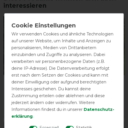
interessieren
-10%
-10%
Wir verwenden Cookies und ähnliche Technologien
auf unserer Website, um Inhalte und Anzeigen zu
personalisieren, Medien von Drittanbietern
einzubinden und Zugriffe zu analysieren. Dabei
verarbeiten wir personenbezogene Daten (z.B.
deine IP-Adresse). Die Datenverarbeitung erfolgt
Neu
erst nach dem Setzen der Cookies und kann mit
deiner Einwilligung oder aufgrund berechtigten
Horseware Rambo Slinky
Bucas Buzz-Off & Neck -
Shoulder
Zebra
Interesses geschehen. Du kannst deine
Zustimmung erteilen oder ablehnen und diese
vorher 54,95 €
vorher 145,00 €
jederzeit ändern oder widerrufen. Weitere
49,45 € *
130,50 € *
Informationen findest du in unserer
Daten­schutz­
ARTIKEL MERKEN
ARTIKEL MERKEN
erklärung
.
Essenziell
Statistik