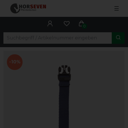
☰
0
-10%