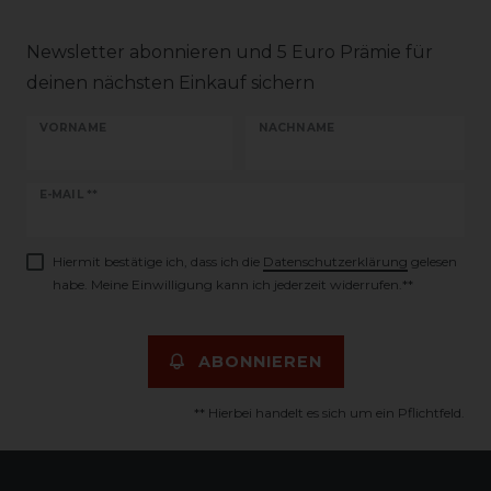
Newsletter abonnieren und 5 Euro Prämie für
deinen nächsten Einkauf sichern
VORNAME
NACHNAME
Newsletter
E-MAIL **
Honig
Hiermit bestätige ich, dass ich die
Daten­schutz­erklärung
gelesen
habe. Meine Einwilligung kann ich jederzeit widerrufen.**
ABONNIEREN
** Hierbei handelt es sich um ein Pflichtfeld.