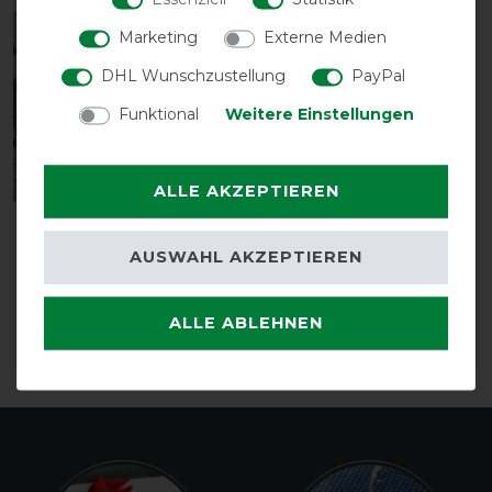
-10%
Marketing
Externe Medien
DHL Wunschzustellung
PayPal
Funktional
Weitere Einstellungen
Bestseller
ALLE AKZEPTIEREN
Weatherbeeta Deluxe
Eskadron Innostrap
Schulterschutz - black
AUSWAHL AKZEPTIEREN
4,95 € *
vorher 30,50 €
27,45 € *
ALLE ABLEHNEN
ARTIKEL MERKEN
ARTIKEL MERKEN