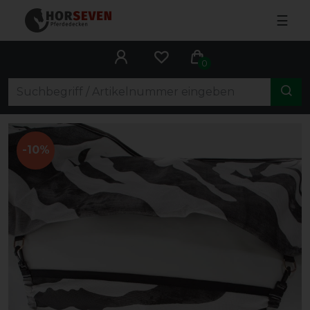
☰
0
-10%