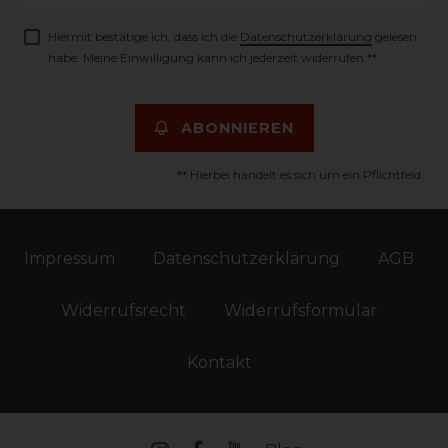
Honig
Hiermit bestätige ich, dass ich die
Daten­schutz­erklärung
gelesen
habe. Meine Einwilligung kann ich jederzeit widerrufen.**
ABONNIEREN
** Hierbei handelt es sich um ein Pflichtfeld.
Impressum
Daten­schutz­erklärung
AGB
Widerrufs­recht
Widerrufs­formular
Kontakt