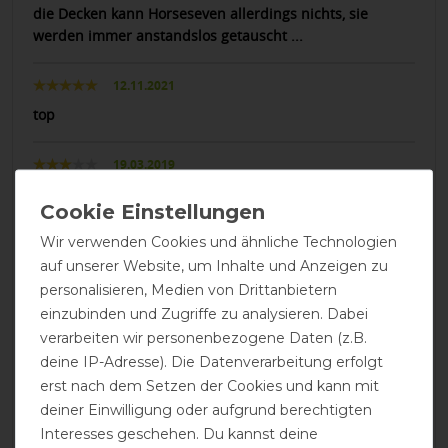
die Decken kann Horseseven allerdings nichts, sie
werden immer anstandslos getauscht ...
12.11.2021
top
19.03.2019
Hier hat Bucas wirklich daneben gelegen. Seit Jahren
habe ich Bucasprodukte, die immer super sitzen. Der
Bauchlatz bei dieser Decke ist allerdings ein Witz. Ich
Wir verwenden Cookies und ähnliche Technologien
habe ein G-Pony, das 125 cm Decken trägt. Der bei
auf unserer Website, um Inhalte und Anzeigen zu
dieser Fliegendecke mitgelieferte Bauchlatz passte nicht
personalisieren, Medien von Drittanbietern
mal ansatzweise. Viel zu klein. In L nachbestellt (da
einzubinden und Zugriffe zu analysieren. Dabei
übrigens mit Metallschnallen) passt er gerade eben so.
verarbeiten wir personenbezogene Daten (z.B.
Das Pony ist nicht dick und in trainierte. Zustand. In L
deine IP-Adresse). Die Datenverarbeitung erfolgt
bekommt der Bauchlatz nun noch etwas längere
erst nach dem Setzen der Cookies und kann mit
Gummis eingenäht und passt dann. Ohne den
deiner Einwilligung oder aufgrund berechtigten
Bauchlatz sitzt die Decke leider nicht.
Interesses geschehen. Du kannst deine