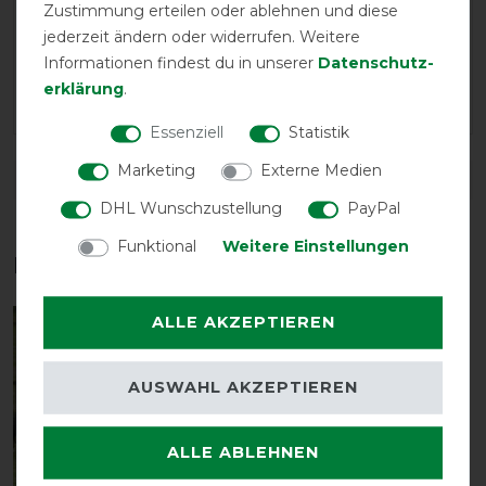
Zustimmung erteilen oder ablehnen und diese
08.08.2017
jederzeit ändern oder widerrufen. Weitere
Ich habe den Bauchlatz als Ersatz für den ausgeleiterten
Informationen findest du in unserer
Daten­schutz­
Orginalbauchlatz bestellt. Größe L hat die hochwertigen
erklärung
.
Metall-"Schnallen"
Essenziell
Statistik
Marketing
Externe Medien
DETAILS ZUR PRODUKTSICHERHEIT
DHL Wunschzustellung
PayPal
Funktional
Weitere Einstellungen
Das perfekte Zubehör für dich
ALLE AKZEPTIEREN
-10%
AUSWAHL AKZEPTIEREN
ALLE ABLEHNEN