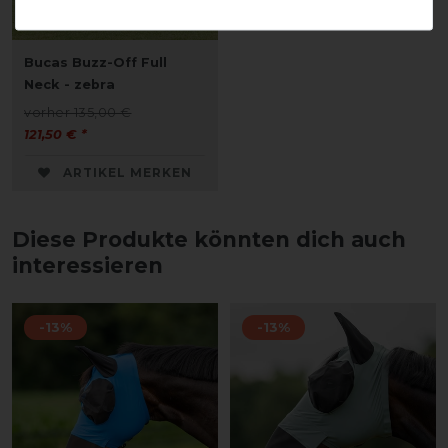
Bucas Buzz-Off Full
Neck - zebra
vorher 135,00 €
121,50 € *
ARTIKEL MERKEN
Diese Produkte könnten dich auch
interessieren
-13%
-13%