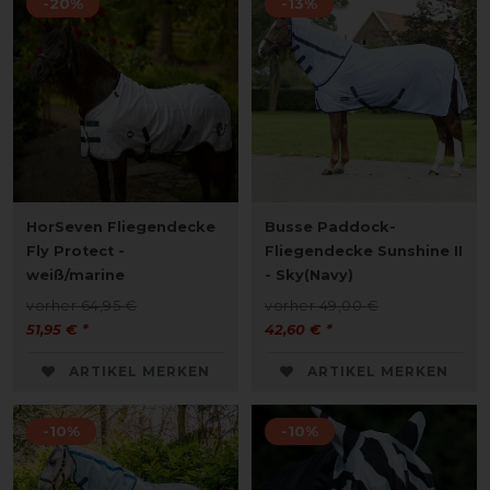
-20%
-13%
HorSeven Fliegendecke
Busse Paddock-
Fly Protect -
Fliegendecke Sunshine II
weiß/marine
- Sky(Navy)
vorher 64,95 €
vorher 49,00 €
51,95 € *
42,60 € *
ARTIKEL MERKEN
ARTIKEL MERKEN
-10%
-10%