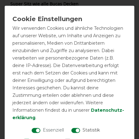
Super Sitz wie alle Bucas Decken
27.05.2024
Wir verwenden Cookies und ähnliche Technologien
Beste Fliegendecke bei leichtem Sommerekzem.
auf unserer Website, um Inhalte und Anzeigen zu
personalisieren, Medien von Drittanbietern
09.10.2023
einzubinden und Zugriffe zu analysieren. Dabei
Schöne Decke passt auch tadellos bis auf den
verarbeiten wir personenbezogene Daten (z.B.
Bauchlatz.....der war zu eng und mein Pferdechen hatte
deine IP-Adresse). Die Datenverarbeitung erfolgt
keinen Weidebauch.
erst nach dem Setzen der Cookies und kann mit
deiner Einwilligung oder aufgrund berechtigten
26.08.2022
Interesses geschehen. Du kannst deine
Passt! Tolle Qualität!
Zustimmung erteilen oder ablehnen und diese
jederzeit ändern oder widerrufen. Weitere
11.08.2019
Informationen findest du in unserer
Daten­schutz­
Schöne engmaschige stabile Decke. Lediglich der
erklärung
.
Bauchlatz könnte größer sein. Er ist eher knapp
gehalten und so nichts für Pferde die nicht total schlank
Essenziell
Statistik
sind.