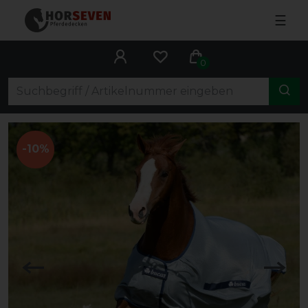
☰
0
-10%