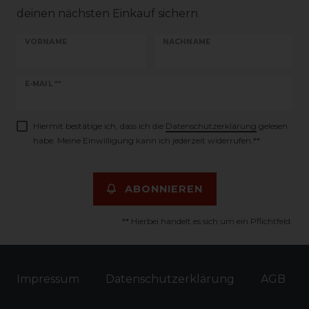
deinen nächsten Einkauf sichern
VORNAME
NACHNAME
Newsletter
E-MAIL **
Honig
Hiermit bestätige ich, dass ich die
Daten­schutz­erklärung
gelesen
habe. Meine Einwilligung kann ich jederzeit widerrufen.**
ABONNIEREN
** Hierbei handelt es sich um ein Pflichtfeld.
Impressum
Daten­schutz­erklärung
AGB