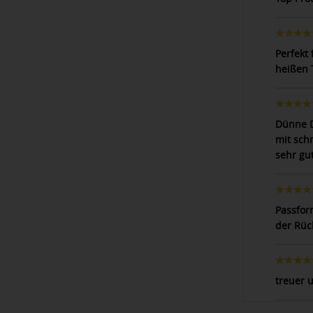
Perfekt
heißen 
Dünne D
mit sch
sehr gut
Passfor
der Rüc
treuer u