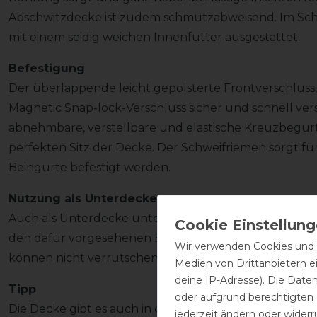
Abschwitzdecke ist zudem schmutzabweisend. Im Schu
mit einem seidig weichen Innenfutter ausgestattet.
Befestigung
Der überlappende leicht gepolsterte Frontverschluss,
Magnetic Snap-lock-Verschluss sicher und schnell ver
abnehmbare, verstellbare und elastische Kreuzbegur
perfekten Sitz der Decke. Der Schweifriemen sorgt für
Beingurte befestigt werden.
Nutzung als Unterdecke
Auch als Unterdecke unter fast allen Bucas Outdoor- 
den dafür vorgesehenen Befestigungspunkten mitei
Wir verwenden Cookies und ä
können nicht verrutschen.
Medien von Drittanbietern e
deine IP-Adresse). Die Date
Tipp
oder aufgrund berechtigten
Die Decke gibt es auch in der Farbe schwarz.
jederzeit ändern oder widerr