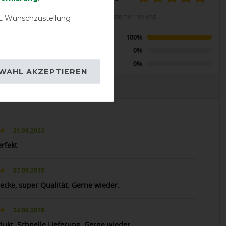
LENT
calculated from 7 customer reviews
 Wunschzustellung
ion Cooler -
Positive
100%
lver
Neutral
0%
Negative
0%
WAHL AKZEPTIEREN
EVIEWS
21.08.2023
erfekt
07.09.2018
ecke, super Qualität. Gerne wieder.
24.08.2018
dukt. Schnelle Lieferung. Gerne wieder.