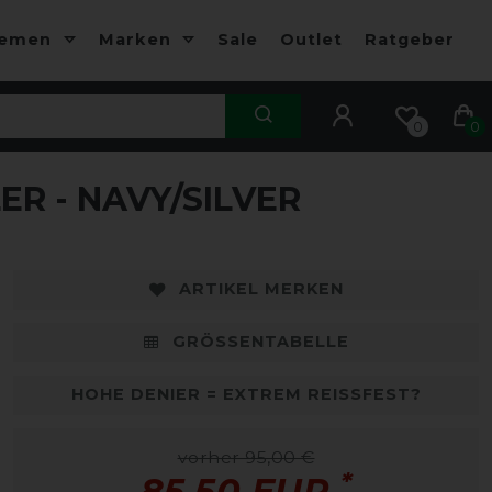
hemen
Marken
Sale
Outlet
Ratgeber
0
0
R - NAVY/SILVER
-10%
-
ARTIKEL MERKEN
GRÖSSENTABELLE
HOHE DENIER = EXTREM REISSFEST?
vorher 95,00 €
*
85,50 EUR