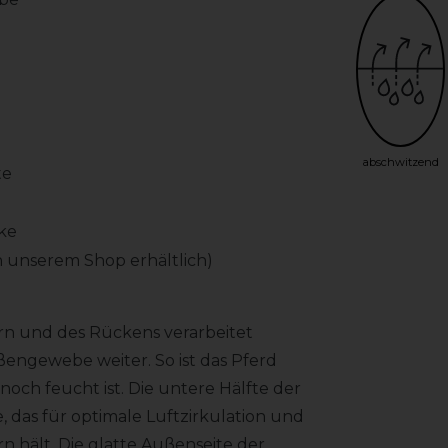
abschwitzend
te
ke
n unserem Shop erhältlich)
ern und des Rückens verarbeitet
ßengewebe weiter. So ist das Pferd
och feucht ist. Die untere Hälfte der
das für optimale Luftzirkulation und
n hält. Die glatte Außenseite der