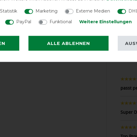
EXCEL
Statistik
Marketing
Externe Medien
DHL
Bucas Competit
PayPal
Funktional
Weitere Einstellungen
navy/si
EN
ALLE ABLEHNEN
AUS
LATEST R
passt p
Super D
Top Pro