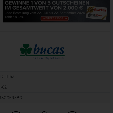
ID:
11153
-62
930059380