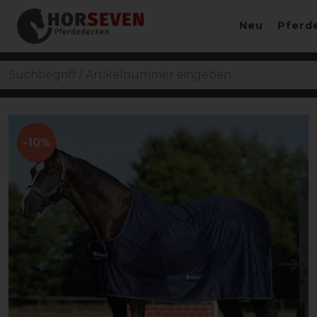
Neu
Pferd
-10%