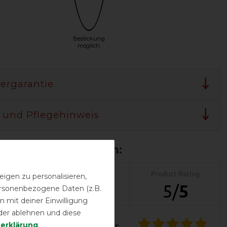
Bestickung
möglich
lergarantie
 und Pflegehinweis
Product Reviews
Product Rating
igen zu personalisieren,
7
5
/
5
personenbezogene Daten (z.B.
 mit deiner Einwilligung
der ablehnen und diese
­erklärung
.
product experience