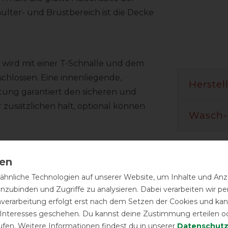
lter- und Brustbereich ist die Decke
 wird mit einer T-Schnalle und dem
schlossen. Eine innenliegende,
Herstel
tung garantiert den sicheren und
 zusätzlichen halt, optional können
Wasch-
oder Stalldecken nutzbar. Einfach an
nander verbinden und die Decken
hnliche Technologien auf unserer Website, um Inhalte und Anze
inzubinden und Zugriffe zu analysieren. Dabei verarbeiten wir 
nverarbeitung erfolgt erst nach dem Setzen der Cookies und kann
 Interesses geschehen. Du kannst deine Zustimmung erteilen o
ufen. Weitere Informationen findest du in unserer
Daten­schutz