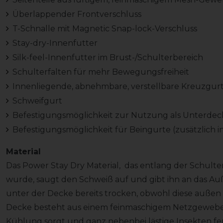
Überlappender Frontverschluss
T-Schnalle mit Magnetic Snap-lock-Verschluss
Stay-dry-Innenfutter
Silk-feel-Innenfutter im Brust-/Schulterbereich
Schulterfalten für mehr Bewegungsfreiheit
Innenliegende, abnehmbare, verstellbare Kreuzgur
Schweifgurt
Befestigungsmöglichkeit zur Nutzung als Unterdec
Befestigungsmöglichkeit für Beingurte (zusätzlich i
Material
Das Power Stay Dry Material, das entlang der Schult
wurde, saugt den Schweiß auf und gibt ihn an das Au
unter der Decke bereits trocken, obwohl diese außen n
Decke besteht aus einem feinmaschigem Netzgewebe, 
Kühlung sorgt und ganz nebenbei lästige Insekten fer