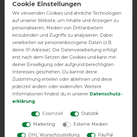
Wir verwenden Cookies und ähnliche Technologien
auf unserer Website, um Inhalte und Anzeigen zu
personalisieren, Medien von Drittanbietern
einzubinden und Zugriffe zu analysieren. Dabei
verarbeiten wir personenbezogene Daten (z.B.
deine IP-Adresse). Die Datenverarbeitung erfolgt
EXCELLENT
erst nach dem Setzen der Cookies und kann mit
deiner Einwilligung oder aufgrund berechtigten
Interesses geschehen. Du kannst deine
Bucas Competition Cooler -
navy/silver
Zustimmung erteilen oder ablehnen und diese
jederzeit ändern oder widerrufen. Weitere
Informationen findest du in unserer
Daten­schutz­
erklärung
.
Product Reviews
7
Essenziell
Statistik
Marketing
Externe Medien
Product Rating
DHL Wunschzustellung
PayPal