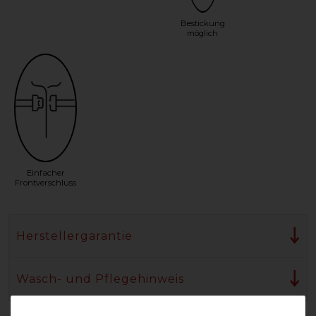
Bestickung
möglich
Einfacher
Frontverschluss
Herstellergarantie
Wasch- und Pflegehinweis