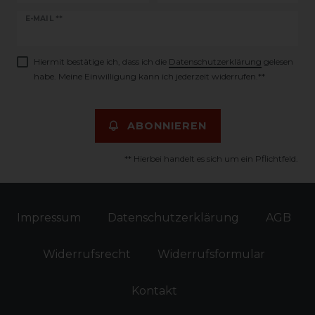
Newsletter
E-MAIL **
Honig
Hiermit bestätige ich, dass ich die
Daten­schutz­erklärung
gelesen
habe. Meine Einwilligung kann ich jederzeit widerrufen.**
ABONNIEREN
** Hierbei handelt es sich um ein Pflichtfeld.
Impressum
Daten­schutz­erklärung
AGB
Widerrufs­recht
Widerrufs­formular
Kontakt