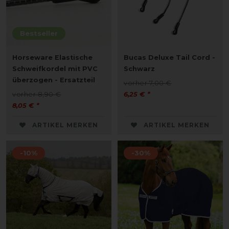
Bestseller
Horseware Elastische
Bucas Deluxe Tail Cord -
Schweifkordel mit PVC
Schwarz
überzogen - Ersatzteil
vorher 7,00 €
vorher 8,90 €
6,25 € *
8,05 € *
ARTIKEL MERKEN
ARTIKEL MERKEN
-10%
-30%