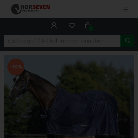
☰
0
-10%