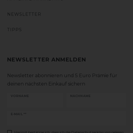
NEWSLETTER
TIPPS
NEWSLETTER ANMELDEN
Newsletter abonnieren und 5 Euro Prämie für
deinen nächsten Einkauf sichern
VORNAME
NACHNAME
Newsletter
E-MAIL **
Honig
Hiermit bestätige ich, dass ich die
Daten­schutz­erklärung
gelesen