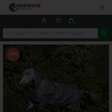
☰
0
-10%