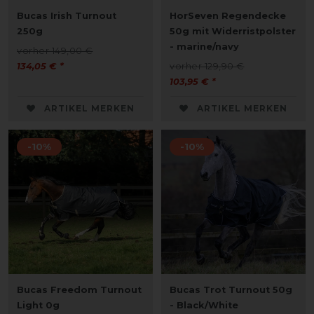
Bucas Irish Turnout
HorSeven Regendecke
250g
50g mit Widerristpolster
- marine/navy
vorher 149,00 €
134,05 € *
vorher 129,90 €
103,95 € *
ARTIKEL MERKEN
ARTIKEL MERKEN
-10%
-10%
Bucas Freedom Turnout
Bucas Trot Turnout 50g
Light 0g
- Black/White