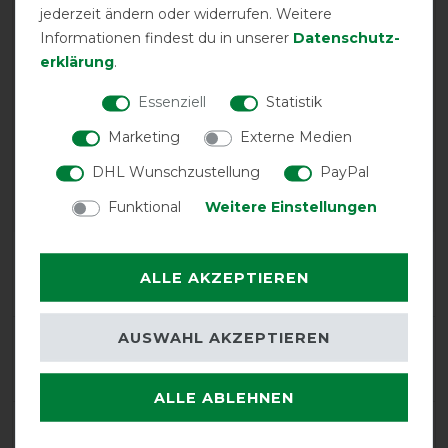
jederzeit ändern oder widerrufen. Weitere
Informationen findest du in unserer
Daten­schutz­
erklärung
.
Essenziell
Statistik
Bucas Freedom Turnout
Marketing
Externe Medien
300g - Crimson, 135
DHL Wunschzustellung
PayPal
Funktional
Weitere Einstellungen
Product Reviews
ALLE AKZEPTIEREN
3
AUSWAHL AKZEPTIEREN
Product Rating
3.7
/
5
ALLE ABLEHNEN
product experience