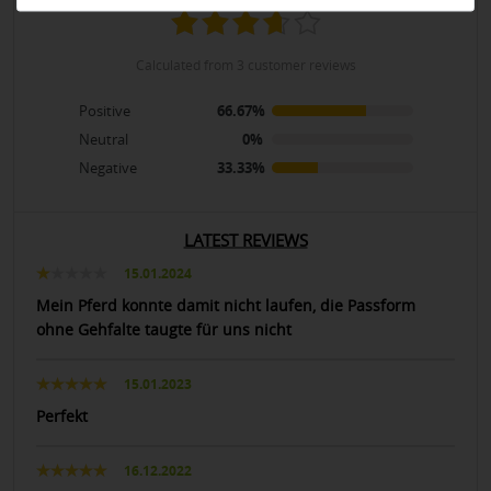
calculated from 3 customer reviews
Positive
66.67%
Neutral
0%
Negative
33.33%
LATEST REVIEWS
15.01.2024
Mein Pferd konnte damit nicht laufen, die Passform
ohne Gehfalte taugte für uns nicht
15.01.2023
Perfekt
16.12.2022