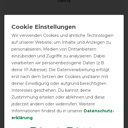
Light 0g
Product Reviews
10
Wir verwenden Cookies und ähnliche Technologien
auf unserer Website, um Inhalte und Anzeigen zu
personalisieren, Medien von Drittanbietern
Product Rating
einzubinden und Zugriffe zu analysieren. Dabei
4.9
/
5
verarbeiten wir personenbezogene Daten (z.B.
deine IP-Adresse). Die Datenverarbeitung erfolgt
erst nach dem Setzen der Cookies und kann mit
product experience
deiner Einwilligung oder aufgrund berechtigten
Interesses geschehen. Du kannst deine
Zustimmung erteilen oder ablehnen und diese
calculated from 10 customer reviews
jederzeit ändern oder widerrufen. Weitere
Positive
100%
Informationen findest du in unserer
Daten­schutz­
Neutral
0%
erklärung
.
Negative
0%