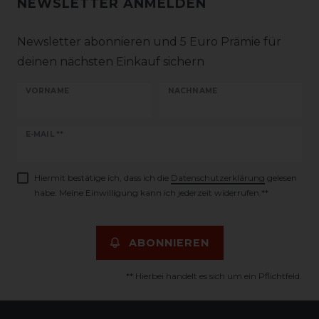
NEWSLETTER ANMELDEN
Newsletter abonnieren und 5 Euro Prämie für
deinen nächsten Einkauf sichern
VORNAME
NACHNAME
Newsletter
E-MAIL **
Honig
Hiermit bestätige ich, dass ich die
Daten­schutz­erklärung
gelesen
habe. Meine Einwilligung kann ich jederzeit widerrufen.**
ABONNIEREN
** Hierbei handelt es sich um ein Pflichtfeld.