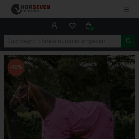
☰
0
-10%