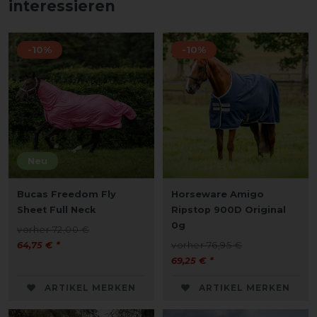
interessieren
-10%
-10%
Neu
Bucas Freedom Fly
Horseware Amigo
Sheet Full Neck
Ripstop 900D Original
0g
vorher 72,00 €
64,75 € *
vorher 76,95 €
69,25 € *
ARTIKEL MERKEN
ARTIKEL MERKEN