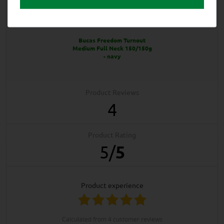
EXCELLENT
Bucas Freedom Turnout
Medium Full Neck 150/150g
- navy
Product Reviews
4
Product Rating
5
/
5
product experience
calculated from 4 customer reviews