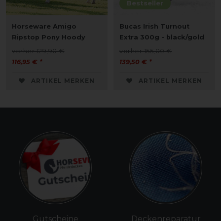
Bestseller
Horseware Amigo
Bucas Irish Turnout
Ripstop Pony Hoody
Extra 300g - black/gold
vorher 129,90 €
vorher 155,00 €
116,95 € *
139,50 € *
ARTIKEL MERKEN
ARTIKEL MERKEN
Gutscheine
Deckenreparatur