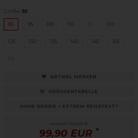
Größe:
85
85
95
105
110
115
120
125
130
135
140
145
155
165
ARTIKEL MERKEN
GRÖSSENTABELLE
HOHE DENIER = EXTREM REISSFEST?
vorher 111,00 €
*
99,90 EUR