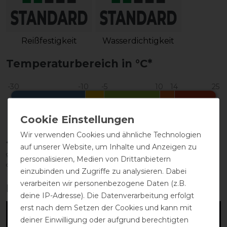
Reißfestigkeit
Wasserdichtigkeit
Temperaturbereich in °C*
Komfortbereich
Wir verwenden Cookies und ähnliche Technologien
*Der tatsächliche Temperaturbereich hängt von vielen Faktoren ab, u. a. -
auf unserer Website, um Inhalte und Anzeigen zu
geschoren/ungeschoren - Sonnenschein - Feuchtigkeit - Wind - Aktivität
personalisieren, Medien von Drittanbietern
des Pferdes
einzubinden und Zugriffe zu analysieren. Dabei
verarbeiten wir personenbezogene Daten (z.B.
Produktvideo:
deine IP-Adresse). Die Datenverarbeitung erfolgt
erst nach dem Setzen der Cookies und kann mit
deiner Einwilligung oder aufgrund berechtigten