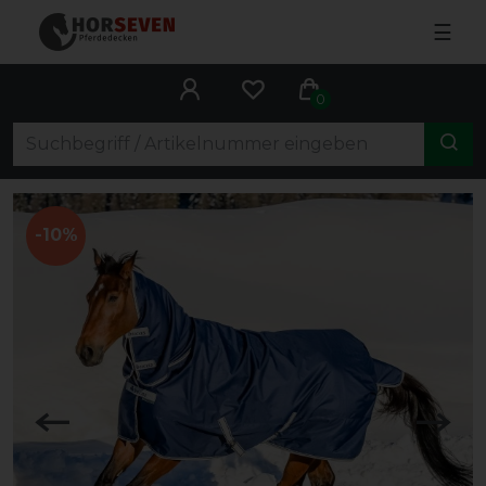
☰
0
-10%