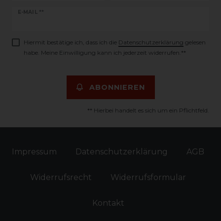
Newsletter
E-MAIL **
Honig
Hiermit bestätige ich, dass ich die
Daten­schutz­erklärung
gelesen
habe. Meine Einwilligung kann ich jederzeit widerrufen.**
ABONNIEREN
** Hierbei handelt es sich um ein Pflichtfeld.
Impressum
Daten­schutz­erklärung
AGB
Widerrufs­recht
Widerrufs­formular
Kontakt