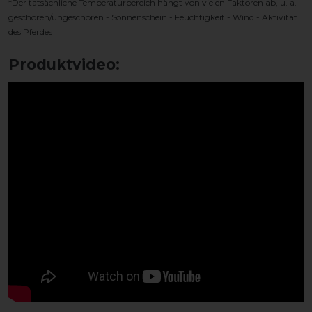
*Der tatsächliche Temperaturbereich hängt von vielen Faktoren ab, u. a. -
geschoren/ungeschoren - Sonnenschein - Feuchtigkeit - Wind - Aktivität
des Pferdes
Produktvideo: