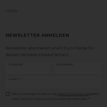
TIPPS
NEWSLETTER ANMELDEN
Newsletter abonnieren und 5 Euro Prämie für
deinen nächsten Einkauf sichern
VORNAME
NACHNAME
Newsletter
E-MAIL **
Honig
Hiermit bestätige ich, dass ich die
Daten­schutz­erklärung
gelesen
habe. Meine Einwilligung kann ich jederzeit widerrufen.**