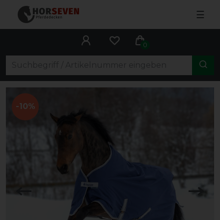
☰
0
-10%