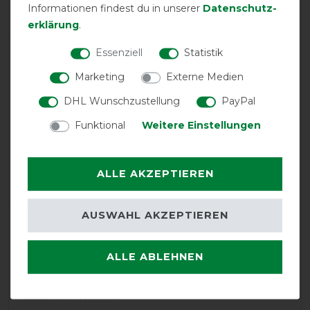
Informationen findest du in unserer
Daten­schutz­
5
/
5
erklärung
.
Essenziell
Statistik
product experience
Marketing
Externe Medien
DHL Wunschzustellung
PayPal
calculated from 5 customer reviews
Funktional
Weitere Einstellungen
Positive
100%
Neutral
0%
ALLE AKZEPTIEREN
Negative
0%
AUSWAHL AKZEPTIEREN
LATEST REVIEWS
28.04.2026
ALLE ABLEHNEN
Sehr zufrieden
18.01.2025