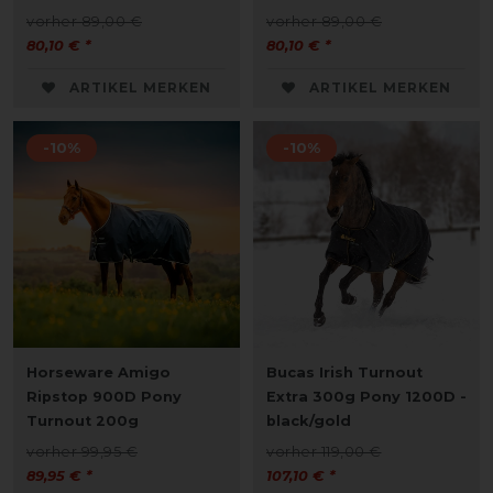
vorher 89,00 €
vorher 89,00 €
80,10 € *
80,10 € *
ARTIKEL MERKEN
ARTIKEL MERKEN
-10%
-10%
Horseware Amigo
Bucas Irish Turnout
Ripstop 900D Pony
Extra 300g Pony 1200D -
Turnout 200g
black/gold
vorher 99,95 €
vorher 119,00 €
89,95 € *
107,10 € *