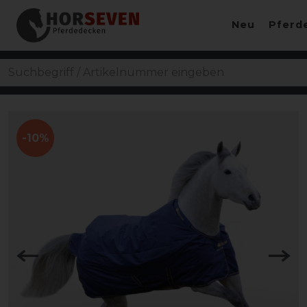
Neu
Pferd
-10%