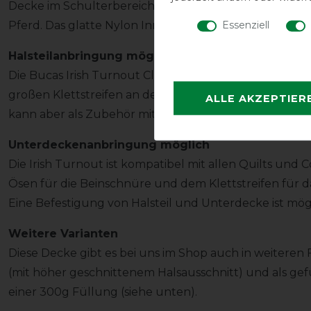
Decke im Schulterbereich sehr bequem geschnitten u
Essenziell
Pferd. Das glatte Nylon Innenfutter scheuert nicht u
Halsteilanbringung möglich
Die Bucas Irish Turnout Classic Cut Decke bietet die Mö
großen Klettstreifen an der Decke zu fixieren. Das Hals
ALLE AKZEPTIER
kann aber als Zubehör mitbestellt werden (siehe unte
Unterdeckenanbringung möglich
Die Irish Turnout ist kompatibel mit allen Quilts und C
Ösen für die Beinschnüre und dem Klettstreifen für da
Eine Befestigung von Halsteil und Unterdecke ist mög
Weitere Varianten
Diese Decke gibt es bei uns im Shop auch in weiteren
(mit höher geschnittenem Halsausschnitt) und als gef
einer 300g Füllung (siehe unten).