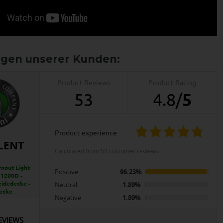
Product Reviews
Product Rating
53
4.8
/
5
product experience
LENT
calculated from 53 customer reviews
rnout Light
Positive
96.23%
 1200D -
eidedecke -
Neutral
1.89%
ecke
Negative
1.89%
EVIEWS