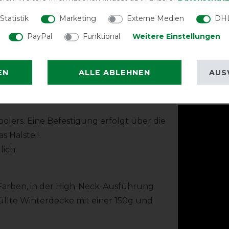
nd bietet den nötigen Freiraum für das
Statistik
Marketing
Externe Medien
DHL
nd sorgt für höchsten Tragekomfort.
PayPal
Funktional
Weitere Einstellungen
glichkeit, das passende Halsteil mit zwei
*Der tatsächliche
geschoren/ungesch
teil ist nicht im Lieferumfang enthalten,
EN
ALLE ABLEHNEN
AUS
n).
Produktv
oolers. Eine Befestigung erfolgt über die
s Halsteil.
lich.
 Farben, in der High-Neck-Ausführung
üllte Winterdecke mit einer 150g und