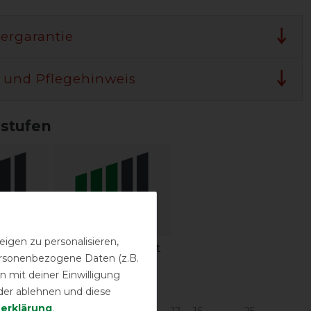
lergarantie
 und Pflegehinweis
sstufen
igen zu personalisieren,
igkeit
Wasserdichtigkeit
personenbezogene Daten (z.B.
 mit deiner Einwilligung
urbereich in °C*
der ablehnen und diese
­erklärung
.