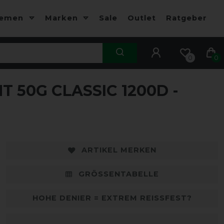
hemen
Marken
Sale
Outlet
Ratgeber
0
0
T 50G CLASSIC 1200D -
-10%
-
ARTIKEL MERKEN
GRÖSSENTABELLE
HOHE DENIER = EXTREM REISSFEST?