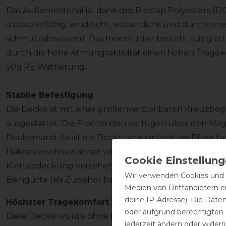
Das Außenmaterial ist dank des Ripstop Polyesters (12
strapazierfähig, winddicht, wasserdicht und durch ein
schmutzabweisend. Das Innenfutter besteht aus glat
durch die hohe Atmungsaktivität einen hohen Trageko
50g PE Wattierung.
Stabile Befestigung
Die Decke ist mit einer größenverstellbaren Kreuzbe
ausgestattet. Die Frontenden verfügen über den Mag
Deckenrand. So ist die Decke sehr einfach am Pferd fi
Hakenverschluss sicher verschlossen wird. Zur Sicherhe
Klettabdeckung versehen. Die Decke besitzt eine Sch
Wir verwenden Cookies und ä
Beingurte (als Zubehör bei uns im Shop erhältlich).
Medien von Drittanbietern e
deine IP-Adresse). Die Date
Höchster Tragekomfort für Wohlbefinden
oder aufgrund berechtigten
Diese Decke wurde ohne Rückennaht gefertigt. Durch d
jederzeit ändern oder widerr