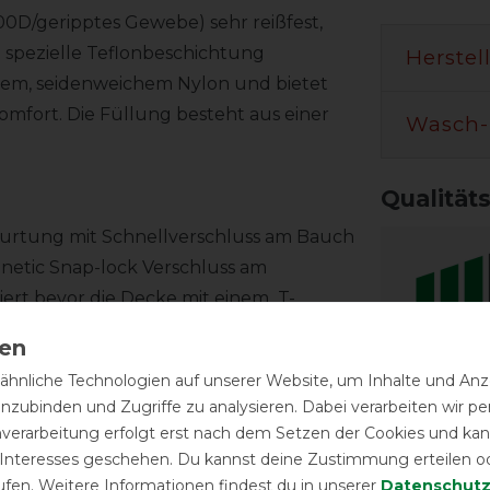
00D/geripptes Gewebe) sehr reißfest,
e spezielle Teflonbeschichtung
Herstel
tem, seidenweichem Nylon und bietet
mfort. Die Füllung besteht aus einer
Wasch-
Qualität
gurtung mit Schnellverschluss am Bauch
netic Snap-lock Verschluss am
xiert bevor die Decke mit einem T-
it ist der Schnellverschluß mit einer
weifschnur mit Befestigungsösen für
hnliche Technologien auf unserer Website, um Inhalte und Anze
Reißfest
inzubinden und Zugriffe zu analysieren. Dabei verarbeiten wir 
nverarbeitung erfolgt erst nach dem Setzen der Cookies und kann
Temperat
 Interesses geschehen. Du kannst deine Zustimmung erteilen o
ie integrierte doppelte Falte ist die
ufen. Weitere Informationen findest du in unserer
Daten­schutz