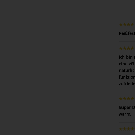
Reißfes
Ich bin
eine vö
natürli
funktio
zufriede
Super D
warm.