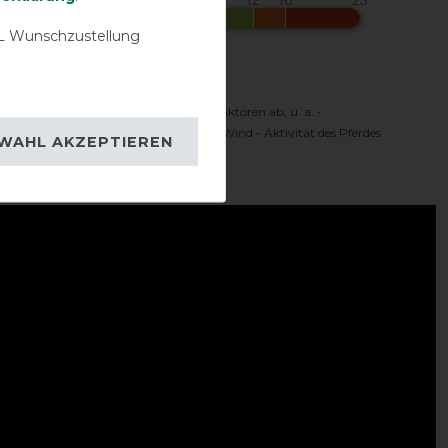
 Wunschzustellung
Komfortbereich
 Temperaturbereich hängt von vielen Faktoren ab, u. a. -
oren - Sonnenschein - Feuchtigkeit - Wind - Aktivität des Pferdes
WAHL AKZEPTIEREN
ideo: