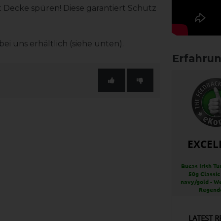
t Decke spüren! Diese garantiert Schutz
ei uns erhältlich (siehe unten).
EXCEL
Bucas Irish Tu
50g Classic
navy/gold - W
Regend
LATEST R