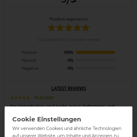
product experience
calculated from 5 customer reviews
Positive
100%
Neutral
0%
Negative
0%
LATEST REVIEWS
09.02.2026
Die Unterdecken sind leicht, gut zu befestigen und
verrutschen nicht.
Wir verwenden Cookies und ähnliche Technologien
25.01.2026
auf unserer Website, um Inhalte und Anzeigen zu