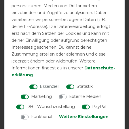
Zum Bucas Liner, ich liebe ihn. Er ist leicht und ich kann
personalisieren, Medien von Drittanbietern
meine Decken Mal eben um 200g ergänzen oder eben
einzubinden und Zugriffe zu analysieren. Dabei
verringern. Gerade jetzt bei den, für uns im Norden,
kalten Nächte prima. Zudem ohne ständigem Wechsel
verarbeiten wir personenbezogene Daten (z.B.
da Temparaturunterschiede keine oder wenig
deine IP-Adresse). Die Datenverarbeitung erfolgt
Auswirkung haben und das gut reguliert wird (sagt nicht
erst nach dem Setzen der Cookies und kann mit
nur Gefühl sondern auch das Thermometer). Passform
deiner Einwilligung oder aufgrund berechtigten
bei meinem Araber super. Kein rutschen, obwohl er
Interesses geschehen. Du kannst deine
derzeit etwas schief ist. Das befestigen vorne und
Zustimmung erteilen oder ablehnen und diese
hinten ist prima.
jederzeit ändern oder widerrufen. Weitere
Informationen findest du in unserer
Daten­schutz­
12.01.2026
erklärung
.
Fällt größenmäßig genau aus, sitzt sehr gut. Liner
Essenziell
Statistik
System von Bucas sehr komfortabel. Hält sehr warm, wie
ich es mir vorgestellt habe.
Marketing
Externe Medien
DHL Wunschzustellung
PayPal
30.11.2025
Sitz in der empfohlen Größe perfekt.Auch die
Funktional
Weitere Einstellungen
Regulierung bei Temperaturschwankungen funktioniert
prima.