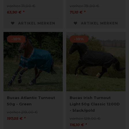
vorher 71,00 €
vorher 79,00 €
63,90 € *
71,10 € *
ARTIKEL MERKEN
ARTIKEL MERKEN
-10%
-10%
Bucas Atlantic Turnout
Bucas Irish Turnout
50g - Green
Light 50g Classic 1200D
- black/gold
vorher 219,00 €
197,05 € *
vorher 129,00 €
116,10 € *