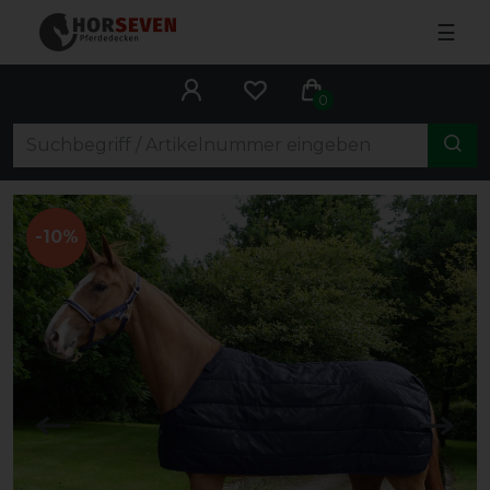
☰
0
-10%