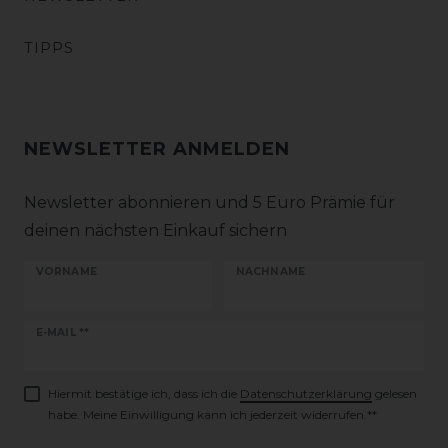
TIPPS
NEWSLETTER ANMELDEN
Newsletter abonnieren und 5 Euro Prämie für
deinen nächsten Einkauf sichern
VORNAME
NACHNAME
Newsletter
E-MAIL **
Honig
Hiermit bestätige ich, dass ich die
Daten­schutz­erklärung
gelesen
habe. Meine Einwilligung kann ich jederzeit widerrufen.**