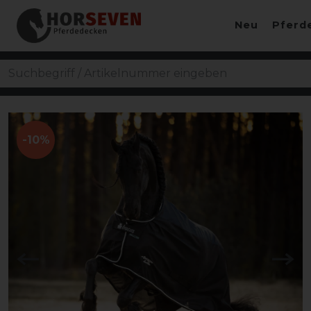
Neu
Pferd
-10%