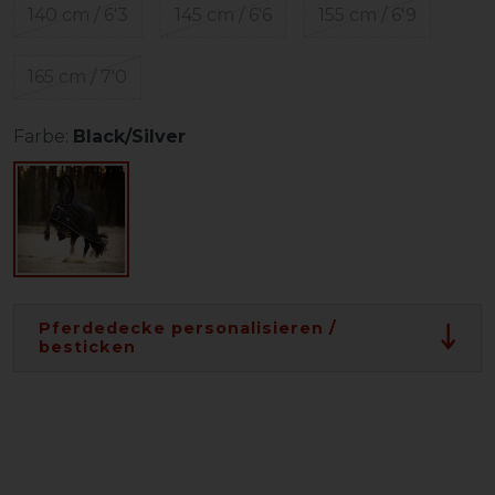
140 cm / 6'3
145 cm / 6'6
155 cm / 6'9
165 cm / 7'0
Farbe:
Black/Silver
Pferdedecke personalisieren /
besticken