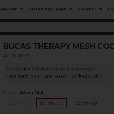
edecken
Sattelunterlagen
Zubehör
T
BUCAS THERAPY MESH COOL
-10%
Art.-Nr:
10159
Einzigartige Pferdedecke mit eingewebtem
Metallnetz in der Light Version - Limited Edition
Größe:
130 cm / 5'9
125 cm / 5'6
130 cm / 5'9
135 cm / 6'0