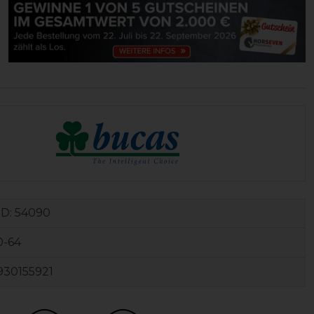
ID:
54090
0-64
930155921