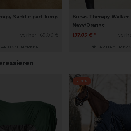
erapy Saddle pad Jump
Bucas Therapy Walker 
Navy/Orange
vorher 169,00 €
197,05 € *
vorhe
ARTIKEL MERKEN
ARTIKEL MER
eressieren
-10%