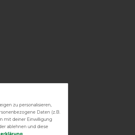
igen zu personalisieren,
personenbezogene Daten (z.B.
 mit deiner Einwilligung
der ablehnen und diese
­erklärung
.