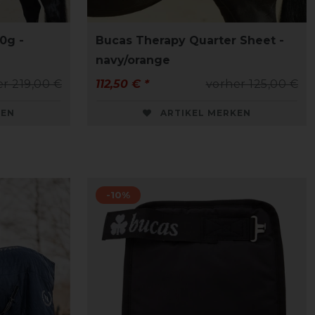
0g -
Bucas Therapy Quarter Sheet -
navy/orange
r 219,00 €
112,50 € *
vorher 125,00 €
KEN
ARTIKEL MERKEN
-10%