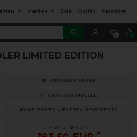
hemen
Marken
Sale
Outlet
Ratgeber
0
0
ER LIMITED EDITION
-10%
-
ARTIKEL MERKEN
GRÖSSENTABELLE
HOHE DENIER = EXTREM REISSFEST?
vorher 215,00 €
*
193,50 EUR