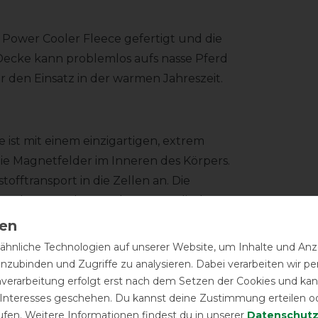
Power Cooler Fleece gefertigt und die
 Decke kann problemlos aufs nasse Pferd
r den Einsatz in der warmen Jahreszeit.
ist mit einem einzigartigen, extrem
die Magnetfelder im Inneren des Körpers.
ftransport in die Zellen an. Die
n und Entzündungen können gelindert
alls erforderlich dauerhaft angewandt
ndelt. Wir empfehlen jedoch, die
hnliche Technologien auf unserer Website, um Inhalte und Anze
t zu überwachen und das Tier langsam
inzubinden und Zugriffe zu analysieren. Dabei verarbeiten wir 
nverarbeitung erfolgt erst nach dem Setzen der Cookies und kann
 Interesses geschehen. Du kannst deine Zustimmung erteilen o
ufen. Weitere Informationen findest du in unserer
Daten­schutz