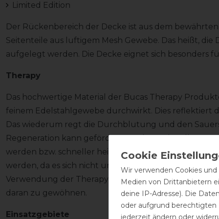
Limited Edition
Der Rückenbereich der Decke ist aus dem bewährten 
Seitenteile aus luftigem Mesh Gewebe. Das heißt, die
aufgelegt werden. Die Decke eignet sich besonders fü
Therapy
Das hochwertige Material der Bucas Therapy Produkte 
feinem Edelstahlgewebe durchwirkt. Dies reflektiert 
Das wiederum regt die Durchblutung und den Sauerstof
Regeneration kann gefördert werden. Schwellunge
werden bzw. schneller heilen. Die Produkte können, f
werden, da es sich nicht um magnetische Produkte ha
Wir verwenden Cookies und ä
Verwendung der Therapy Produkte in der ersten Zei
Medien von Drittanbietern e
daran zu gewöhnen.
deine IP-Adresse). Die Date
oder aufgrund berechtigten
Einsatzgebiete
jederzeit ändern oder widerr