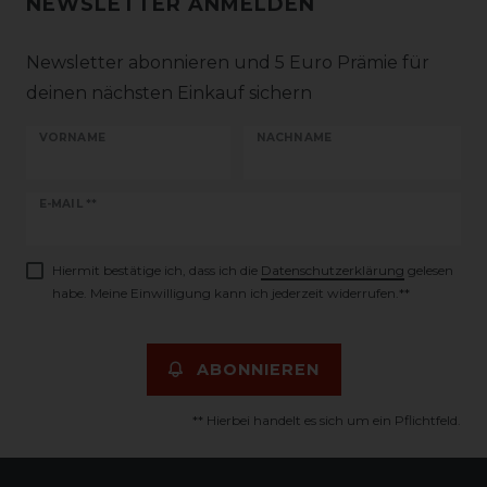
NEWSLETTER ANMELDEN
Newsletter abonnieren und 5 Euro Prämie für
deinen nächsten Einkauf sichern
VORNAME
NACHNAME
Newsletter
E-MAIL **
Honig
Hiermit bestätige ich, dass ich die
Daten­schutz­erklärung
gelesen
habe. Meine Einwilligung kann ich jederzeit widerrufen.**
ABONNIEREN
** Hierbei handelt es sich um ein Pflichtfeld.