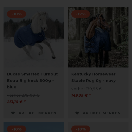
-10%
-17%
Bucas Smartex Turnout
Kentucky Horsewear
Extra Big Neck 300g -
Stable Rug 0g - navy
blue
vorher 179,95 €
vorher 279,00 €
149,35 € *
251,10 € *
ARTIKEL MERKEN
ARTIKEL MERKEN
-10%
-10%