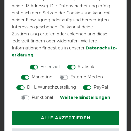
deine IP-Adresse). Die Datenverarbeitung erfolgt
erst nach dem Setzen der Cookies und kann mit
product experience
deiner Einwilligung oder aufgrund berechtigten
Interesses geschehen. Du kannst deine
Zustimmung erteilen oder ablehnen und diese
calculated from 4 customer reviews
jederzeit ändern oder widerrufen. Weitere
Positive
100%
Informationen findest du in unserer
Daten­schutz­
Neutral
0%
erklärung
.
Negative
0%
Essenziell
Statistik
Marketing
Externe Medien
LATEST REVIEWS
DHL Wunschzustellung
PayPal
06.03.2018
Funktional
Weitere Einstellungen
In den super kalten Tagen hat das Halsteil den Hals
schön warm gehalten und mein Pferd konnte trotz
Bronchitis auf den Auslauf!
ALLE AKZEPTIEREN
16.10.2017