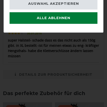
Passt super. Qualität klasse
AUSWAHL AKZEPTIEREN
31.01.2016
ALLE ABLEHNEN
*****
30.01.2016
super Halsteil- schade dass es das nicht auch als 150g
gibt. in XL bestellt -ist für meinen etwas zu eng- kräftiger
Hengsthals- habe die Klettverschlüsse ändern lassen
müssen
DETAILS ZUR PRODUKTSICHERHEIT
Das perfekte Zubehör für dich