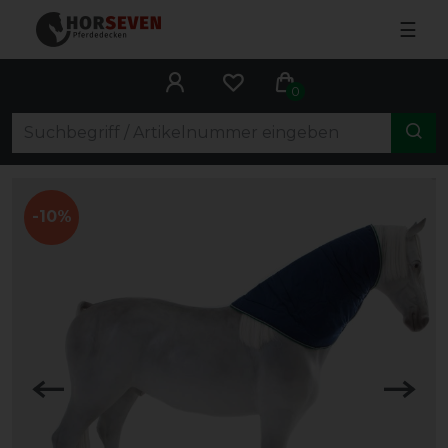
☰
0
-10%